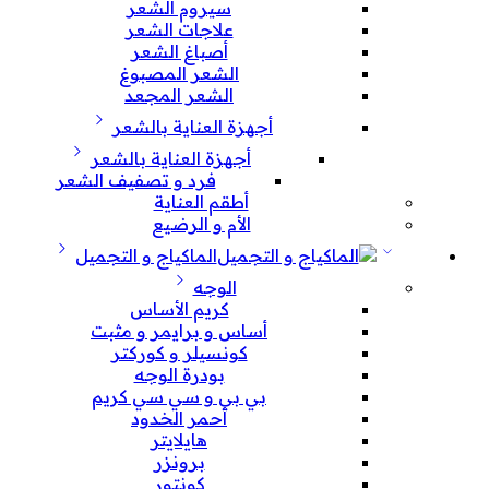
سيروم الشعر
علاجات الشعر
أصباغ الشعر
الشعر المصبوغ
الشعر المجعد
أجهزة العناية بالشعر
أجهزة العناية بالشعر
فرد و تصفيف الشعر
أطقم العناية
الأم و الرضيع
الماكياج و التجميل
الوجه
كريم الأساس
أساس و برايمر و مثبت
كونسيلر و كوركتر
بودرة الوجه
بي بي و سي سي كريم
أحمر الخدود
هايلايتر
برونزر
كونتور