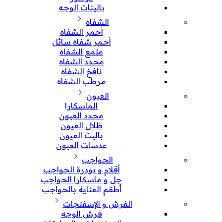
باليتات الوجه
الشفاه
أحمر الشفاه
أحمر شفاه سائل
ملمع الشفاه
محدد الشفاه
نافخ الشفاه
مرطب الشفاه
العيون
الماسكارا
محدد العيون
ظلال العيون
باليت العيون
عدسات العيون
الحواجب
أقلام و بودرة الحواجب
جل و ماسكارا الحواجب
أطقم العناية بالحواجب
الفرش و الإسفنجات
فرش الوجه