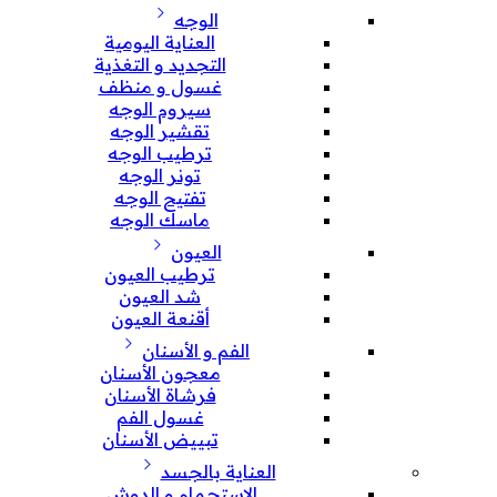
الوجه
العناية اليومية
التجديد و التغذية
غسول و منظف
سيروم الوجه
تقشير الوجه
ترطيب الوجه
تونر الوجه
تفتيح الوجه
ماسك الوجه
العيون
ترطيب العيون
شد العيون
أقنعة العيون
الفم و الأسنان
معجون الأسنان
فرشاة الأسنان
غسول الفم
تبييض الأسنان
العناية بالجسد
الإستحمام و الدوش