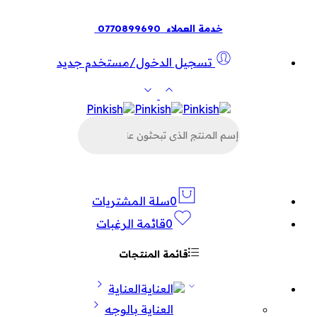
خدمة العملاء
0770899690
تسجيل الدخول/مستخدم جديد
البحث
عن
المنتجات
0
سلة المشتريات
0
قائمة الرغبات
قائمة المنتجات
العناية
العناية بالوجه