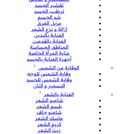
تقشير الجسد
ترطيب الجسد
شد الجسم
مزيل العرق
إزالة و نزع الشعر
العناية باليدين
العناية بالقدمين
المناطق الحساسة
عناية المرأة الخاصة
أجهزة العناية بالجسد
الوقاية من الشمس
وقاية الشمس للوجه
وقاية الشمس للجسد
التسمير و التان
العناية بالشعر
شامبو الشعر
بلسم الشعر
شامبو جاف
ماسك الشعر
كريم الشعر
زيت الشعر