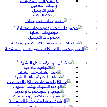
الإسفنجات و المطبقات
باليتات التجميل
أطقم التجميل
مزيلات المكياج
التخفيضات
مجموعات مختارة
مجموعات العناية
مجموعات التجميل
منتجات غير مصنفة
التسوق حسب المشكلة
مشاكل البشرة
التجاعيد
حب الشباب
جفاف البشرة
مشاكل المسامات
الهالات السوداء
عيوب و ندوب
بقع و تصبغات
البشرة الحساسة