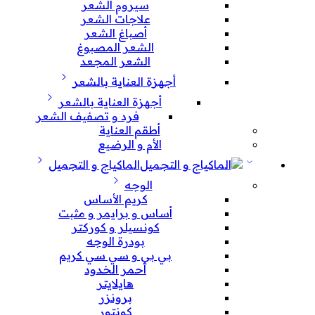
سيروم الشعر
علاجات الشعر
أصباغ الشعر
الشعر المصبوغ
الشعر المجعد
أجهزة العناية بالشعر
أجهزة العناية بالشعر
فرد و تصفيف الشعر
أطقم العناية
الأم و الرضيع
الماكياج و التجميل
الوجه
كريم الأساس
أساس و برايمر و مثبت
كونسيلر و كوركتر
بودرة الوجه
بي بي و سي سي كريم
أحمر الخدود
هايلايتر
برونزر
كونتور