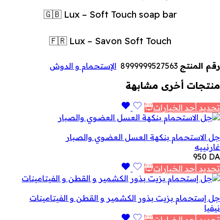
🇬🇧 Lux – Soft Touch soap bar
🇫🇷 Lux – Savon Soft Touch
رقم المنتج
8999999527563
الإستحمام و الدوش
منتجات أخرى مشابهة
تحديد أحد الخيارات
جل الاستحمام بنكهة العسل العضوي والصبار
غارنييه
950
DA
تحديد أحد الخيارات
جل إستحمام بزيت بذور الكشمير و القطن و الفيتامينات
نيفيا
تحديد أحد الخيارات