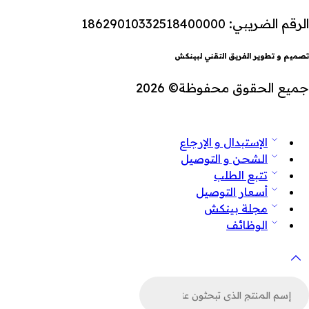
الرقم الضريبي: 18629010332518400000
تصميم و تطوير الفريق التقني لبينكش
جميع الحقوق محفوظة© 2026
الإستبدال و الإرجاع
الشحن و التوصيل
تتبع الطلب
أسعار التوصيل
مجلة بينكش
الوظائف
لبحث
ن