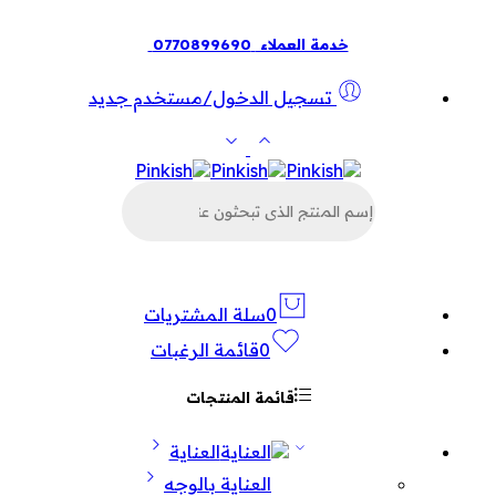
خدمة العملاء
0770899690
تسجيل الدخول/مستخدم جديد
البحث
عن
المنتجات
0
سلة المشتريات
0
قائمة الرغبات
قائمة المنتجات
العناية
العناية بالوجه