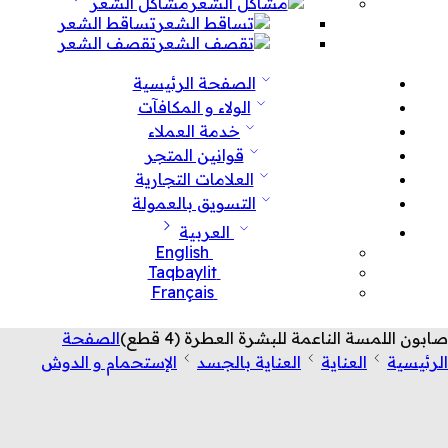
مشاكل الشعر
تساقط الشعر
تقصف الشعر
الصفحة الرئيسية
الولاء و المكافآت
خدمة العملاء
قوانين المتجر
العلامات التجارية
التسويق بالعمولة
العربية
English
Taqbaylit
Français
صابون اللمسة الناعمة للبشرة العطرة (4 قطع)
الصفحة
الرئيسية
العناية
العناية بالجسد
الإستحمام و الدوش