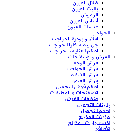
ظلال العيون
باليت العيون
الرموش
أساس العيون
عدسات العيون
الحواجب
أقلام و بودرة الحواجب
جل و ماسكارا الحواجب
أطقم العناية بالحواجب
الفرش و الإسفنجات
فرش الوجه
فرش الحواجب
فرش الشفاه
فرش العيون
أطقم فرش التجميل
الإسفنجات و المطبقات
منظفات الفرش
باليتات التجميل
أطقم التجميل
مزيلات المكياج
إكسسوارات المكياج
الأظافر