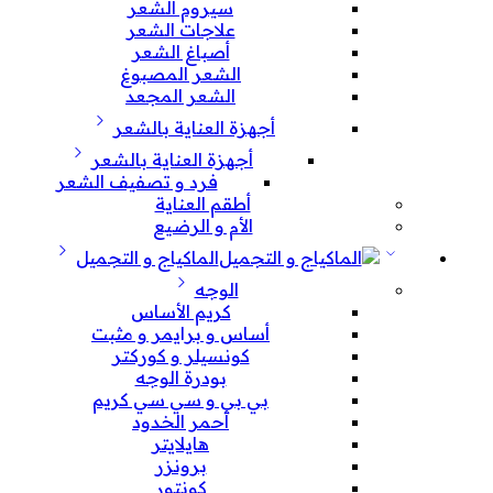
سيروم الشعر
علاجات الشعر
أصباغ الشعر
الشعر المصبوغ
الشعر المجعد
أجهزة العناية بالشعر
أجهزة العناية بالشعر
فرد و تصفيف الشعر
أطقم العناية
الأم و الرضيع
الماكياج و التجميل
الوجه
كريم الأساس
أساس و برايمر و مثبت
كونسيلر و كوركتر
بودرة الوجه
بي بي و سي سي كريم
أحمر الخدود
هايلايتر
برونزر
كونتور