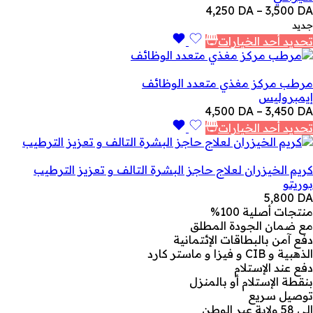
نطاق
4,250
DA
–
3,500
DA
السعر:
جديد
من
تحديد أحد الخيارات
خلال
مرطب مركز مغذي متعدد الوظائف
إيمبروليس
نطاق
4,500
DA
–
3,450
DA
السعر:
تحديد أحد الخيارات
من
خلال
كريم الخيزران لعلاج حاجز البشرة التالف و تعزيز الترطيب
بوريتو
5,800
DA
منتجات أصلية 100%
مع ضمان الجودة المطلق
دفع آمن بالبطاقات الإئتمانية
الذهبية و CIB و فيزا و ماستر كارد
دفع عند الإستلام
بنقطة الإستلام أو بالمنزل
توصيل سريع
إلى 58 ولاية عبر الوطن