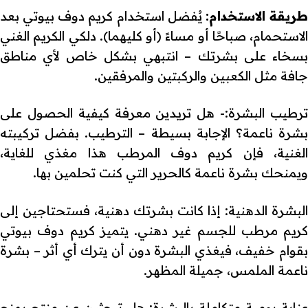
ريقة الاستخدام:
يُفضل استخدام كريم دوف بيوتي بعد
الاستحمام، صباحًا أو مساءً (أو كليهما). دلكي الكريم الغني
بسخاء على بشرتك – انتبهي بشكل خاص لأي مناطق
جافة مثل الكعبين والركبتين والمرفقين.
ترطيب البشرة:- هل تريدين معرفة كيفية الحصول على
بشرة ناعمة؟ الإجابة بسيطة – الترطيب. بفضل تركيبته
الغنية، فإن كريم دوف المرطب هذا مغذي للغاية،
ويمنحك بشرة ناعمة كالحرير التي كنت تحلمين بها.
البشرة الدهنية: إذا كانت بشرتك دهنية، فستحتاجين إلى
كريم مرطب للجسم غير دهني. يتميز كريم دوف بيوتي
بقوام خفيف، فيغذي البشرة دون أن يترك أي أثر – بشرة
ناعمة الملمس، جميلة المظهر.
عناية يومية متكاملة بالبشرة: هل تبحثين عن منتج يمنح