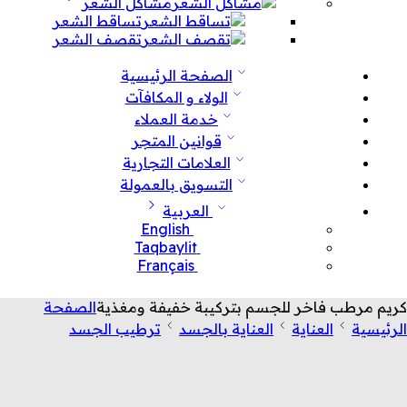
مشاكل الشعر
تساقط الشعر
تقصف الشعر
الصفحة الرئيسية
الولاء و المكافآت
خدمة العملاء
قوانين المتجر
العلامات التجارية
التسويق بالعمولة
العربية
English
Taqbaylit
Français
كريم مرطب فاخر للجسم بتركيبة خفيفة ومغذية
الصفحة
الرئيسية
العناية
العناية بالجسد
ترطيب الجسد