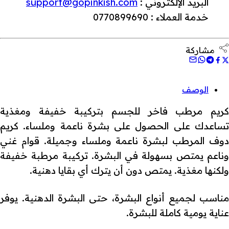
البريد الإلكتروني :
support@gopinkish.com
خدمة العملاء : 0770899690
مشاركة
الوصف
كريم مرطب فاخر للجسم بتركيبة خفيفة ومغذية
تساعدك على الحصول على بشرة ناعمة وملساء. كريم
دوف المرطب لبشرة ناعمة وملساء وجميلة. قوام غني
وناعم يمتص بسهولة في البشرة. تركيبة مرطبة خفيفة
ولكنها مغذية. يمتص دون أن يترك أي بقايا دهنية.
مناسب لجميع أنواع البشرة، حتى البشرة الدهنية. يوفر
عناية يومية كاملة للبشرة.