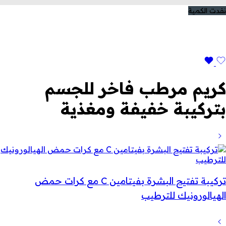
نفدت الكمية
كريم مرطب فاخر للجسم
بتركيبة خفيفة ومغذية
تركيبة تفتيح البشرة بفيتامين C مع كرات حمض
الهيالورونيك للترطيب