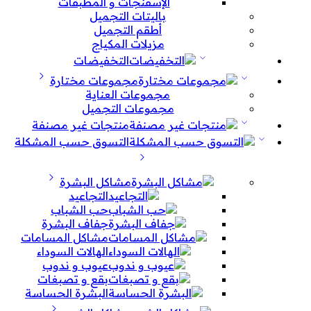
الإسفنجات و المطبقات
باليتات التجميل
أطقم التجميل
مزيلات المكياج
التخفيضات
مجموعات مختارة
مجموعات العناية
مجموعات التجميل
منتجات غير مصنفة
التسوق حسب المشكلة
مشاكل البشرة
التجاعيد
حب الشباب
جفاف البشرة
مشاكل المسامات
الهالات السوداء
عيوب و ندوب
بقع و تصبغات
البشرة الحساسة