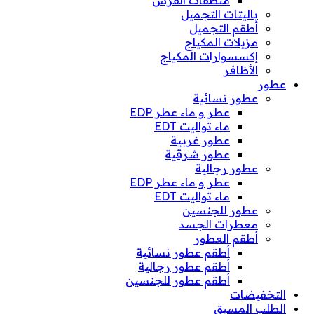
منظفات الفرش
باليتات التجميل
أطقم التجميل
مزيلات المكياج
إكسسوارات المكياج
الأظافر
عطور
عطور نسائية
عطر و ماء عطر EDP
ماء تواليت EDT
عطور غربية
عطور شرقية
عطور رجالية
عطر و ماء عطر EDP
ماء تواليت EDT
عطور للجنسين
معطرات الجسد
أطقم العطور
أطقم عطور نسائية
أطقم عطور رجالية
أطقم عطور للجنسين
التخفيضات
الطلب المسبق