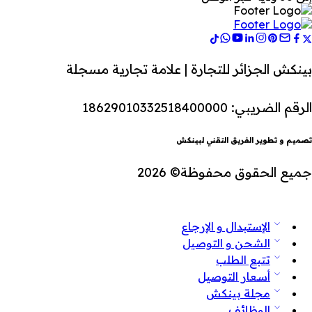
بينكش الجزائر للتجارة | علامة تجارية مسجلة
الرقم الضريبي: 18629010332518400000
تصميم و تطوير الفريق التقني لبينكش
جميع الحقوق محفوظة© 2026
الإستبدال و الإرجاع
الشحن و التوصيل
تتبع الطلب
أسعار التوصيل
مجلة بينكش
الوظائف