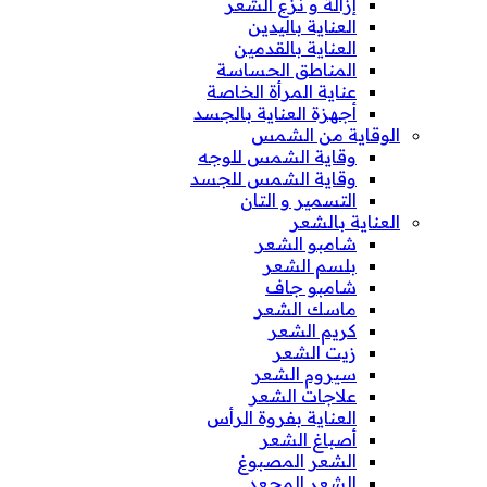
إزالة و نزع الشعر
العناية باليدين
العناية بالقدمين
المناطق الحساسة
عناية المرأة الخاصة
أجهزة العناية بالجسد
الوقاية من الشمس
وقاية الشمس للوجه
وقاية الشمس للجسد
التسمير و التان
العناية بالشعر
شامبو الشعر
بلسم الشعر
شامبو جاف
ماسك الشعر
كريم الشعر
زيت الشعر
سيروم الشعر
علاجات الشعر
العناية بفروة الرأس
أصباغ الشعر
الشعر المصبوغ
الشعر المجعد