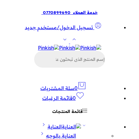
خدمة العملاء
0770899690
تسجيل الدخول/مستخدم جديد
البحث
عن
المنتجات
0
سلة المشتريات
0
قائمة الرغبات
قائمة المنتجات
العناية
العناية بالوجه