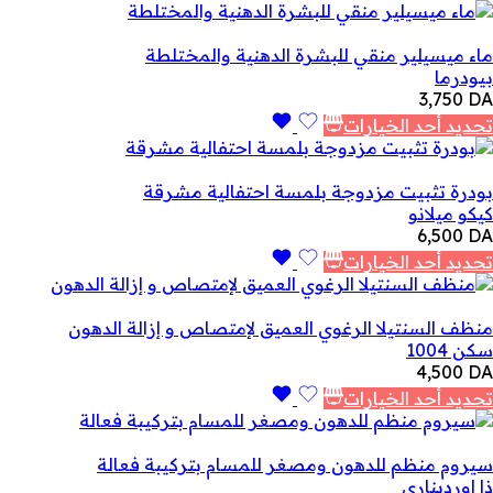
ماء ميسيلير منقي للبشرة الدهنية والمختلطة
بيودرما
3,750
DA
تحديد أحد الخيارات
بودرة تثبيت مزدوجة بلمسة احتفالية مشرقة
كيكو ميلانو
6,500
DA
تحديد أحد الخيارات
منظف السنتيلا الرغوي العميق لإمتصاص و إزالة الدهون
سكن 1004
4,500
DA
تحديد أحد الخيارات
سيروم منظم للدهون ومصغر للمسام بتركيبة فعالة
ذا اورديناري