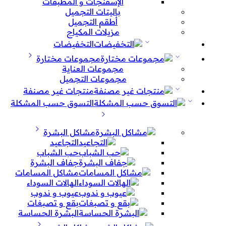
الإسفنجات و المطبقات
باليتات التجميل
أطقم التجميل
مزيلات المكياج
التخفيضات
مجموعات مختارة
مجموعات العناية
مجموعات التجميل
منتجات غير مصنفة
التسوق حسب المشكلة
مشاكل البشرة
التجاعيد
حب الشباب
جفاف البشرة
مشاكل المسامات
الهالات السوداء
عيوب و ندوب
بقع و تصبغات
البشرة الحساسة