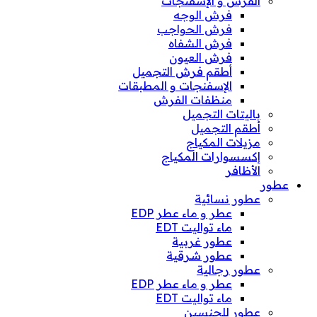
الفرش و الإسفنجات
فرش الوجه
فرش الحواجب
فرش الشفاه
فرش العيون
أطقم فرش التجميل
الإسفنجات و المطبقات
منظفات الفرش
باليتات التجميل
أطقم التجميل
مزيلات المكياج
إكسسوارات المكياج
الأظافر
عطور
عطور نسائية
عطر و ماء عطر EDP
ماء تواليت EDT
عطور غربية
عطور شرقية
عطور رجالية
عطر و ماء عطر EDP
ماء تواليت EDT
عطور للجنسين