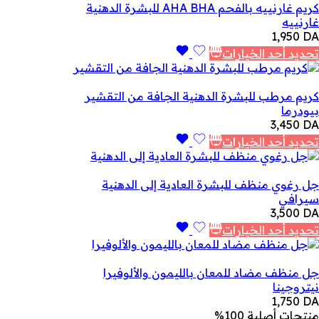
كريم غارنييه بالفحم AHA BHA للبشرة الدهنية
غارنييه
1,950
DA
تحديد أحد الخيارات
كريم مرطب للبشرة الدهنية الجافة من التقشير
بيودرما
3,450
DA
تحديد أحد الخيارات
جل رغوي منظف للبشرة العادية إلى الدهنية
سيرافي
3,500
DA
تحديد أحد الخيارات
جل منظف مضاد للمعان بالليمون والألوفيرا
نيتروجينا
1,750
DA
منتجات أصلية 100%