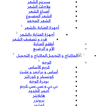
سيروم الشعر
علاجات الشعر
أصباغ الشعر
الشعر المصبوغ
الشعر المجعد
أجهزة العناية بالشعر
أجهزة العناية بالشعر
فرد و تصفيف الشعر
أطقم العناية
الأم و الرضيع
الماكياج و التجميل
الوجه
كريم الأساس
أساس و برايمر و مثبت
كونسيلر و كوركتر
بودرة الوجه
بي بي و سي سي كريم
أحمر الخدود
هايلايتر
برونزر
كونتور