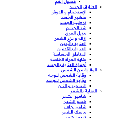
غسول الفم
العناية بالجسد
الإستحمام و الدوش
تقشير الجسد
ترطيب الجسد
شد الجسم
مزيل العرق
إزالة و نزع الشعر
العناية باليدين
العناية بالقدمين
المناطق الحساسة
عناية المرأة الخاصة
أجهزة العناية بالجسد
الوقاية من الشمس
وقاية الشمس للوجه
وقاية الشمس للجسد
التسمير و التان
العناية بالشعر
شامبو الشعر
بلسم الشعر
شامبو جاف
ماسك الشعر
كريم الشعر