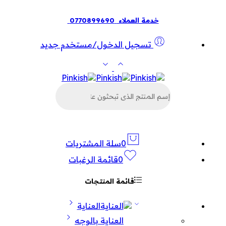
خدمة العملاء
0770899690
تسجيل الدخول/مستخدم جديد
البحث
عن
المنتجات
0
سلة المشتريات
0
قائمة الرغبات
قائمة المنتجات
العناية
العناية بالوجه