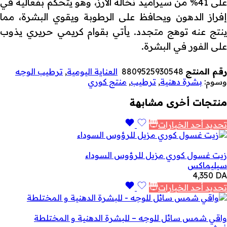
على 41% من سيراميد نخالة الأرز، وهو يتحكم بفعالية في
إفراز الدهون ويحافظ على الرطوبة ويقوي البشرة، مما
ينتج عنه توهج متجدد. يأتي بقوام كريمي حريري يذوب
على الفور في البشرة.
رقم المنتج
8809525930548
العناية اليومية
,
ترطيب الوجه
وسوم:
بشرة دهنية
,
ترطيب
,
منتج كوري
منتجات أخرى مشابهة
تحديد أحد الخيارات
زيت غسول كوري مزيل للرؤوس السوداء
سيليماكس
4,350
DA
تحديد أحد الخيارات
واقي شمس سائل للوجه – للبشرة الدهنية و المختلطة