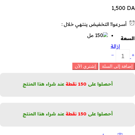
1,500
DA
أسرعوا! التخفيض ينتهي خلال :
السعة
إزالة
سول
ريم
طهر
إضافة إلى السلة
إشتري الآن
لبشرة
لدهنية
قلل
أحصلوا على
150
نقطة
عند شراء هذا المنتج
لبثور
لكمية
أحصلوا على
150
نقطة
عند شراء هذا المنتج