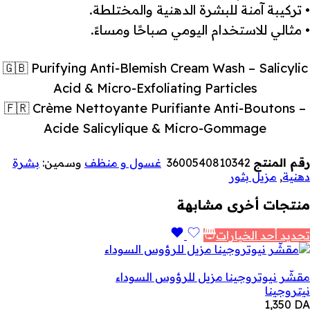
• تركيبة آمنة للبشرة الدهنية والمختلطة.
• مثالي للاستخدام اليومي صباحًا ومساءً.
‎🇬🇧 Purifying Anti‑Blemish Cream Wash – Salicylic
Acid & Micro‑Exfoliating Particles
‎🇫🇷 Crème Nettoyante Purifiante Anti‑Boutons –
Acide Salicylique & Micro‑Gommage
رقم المنتج
3600540810342
غسول و منظف
وسمين:
بشرة
دهنية
,
مزيل بثور
منتجات أخرى مشابهة
تحديد أحد الخيارات
مقشّر نيوتروجينا مزيل للرؤوس السوداء
نيتروجينا
1,350
DA