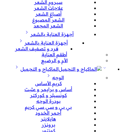
سيروم الشعر
علاجات الشعر
أصباغ الشعر
الشعر المصبوغ
الشعر المجعد
أجهزة العناية بالشعر
أجهزة العناية بالشعر
فرد و تصفيف الشعر
أطقم العناية
الأم و الرضيع
الماكياج و التجميل
الوجه
كريم الأساس
أساس و برايمر و مثبت
كونسيلر و كوركتر
بودرة الوجه
بي بي و سي سي كريم
أحمر الخدود
هايلايتر
برونزر
كونتور