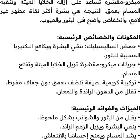
ميكرو‑مقشرة تساعد على إزالة الخلايا الميتة وتنقية
المسام بعمق. النتيجة هي بشرة أكثر نقاءً، مظهر غير
لامع، وانخفاض واضح في البثور والعيوب.
المكونات والخصائص الرئيسية:
• حمض الساليسيليك: ينقي البشرة ويكافح البكتيريا
المسببة للبثور.
• جزيئات ميكرو‑مقشرة: تزيل الخلايا الميتة وتفتح
المسام.
• تركيبة كريمية لطيفة تنظف بعمق دون جفاف مفرط.
• تقلل من الدهون الزائدة واللمعان.
الميزات والفوائد الرئيسية:
• يقلل من البثور والشوائب بشكل ملحوظ.
• ينقي البشرة ويزيل الزهم الزائد.
• يشد المسام ويمنح إحساسًا بالانتعاش.