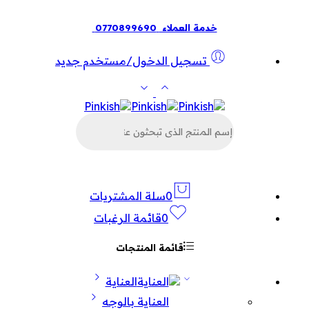
خدمة العملاء
0770899690
تسجيل الدخول/مستخدم جديد
البحث
عن
المنتجات
0
سلة المشتريات
0
قائمة الرغبات
قائمة المنتجات
العناية
العناية بالوجه