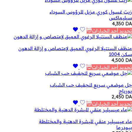
زيت غسول كوري مزيل للرؤوس السوداء
سيليماكس
4,350
DA
تحديد أحد الخيارات
منظف السنتيلا الرغوي العميق لإمتصاص و إزالة الدهون
سكن 1004
4,500
DA
تحديد أحد الخيارات
جل موضعي سريع لتجفيف حب الشباب
يورياج
2,450
DA
تحديد أحد الخيارات
ماء ميسيلير منقي للبشرة الدهنية والمختلطة
بيودرما