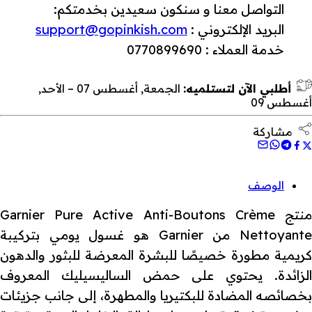
التواصل معنا و سنكون سعيدين بخدمتكم:
البريد الإلكتروني :
support@gopinkish.com
خدمة العملاء : 0770899690
أطلبي الآن لتستلميه:
الجمعة, أغسطس 07 – الأحد,
أغسطس 09
مشاركة
الوصف
منتج Garnier Pure Active Anti‑Boutons Crème
Nettoyante من Garnier هو غسول يومي بتركيبة
كريمية مطورة خصيصًا للبشرة المعرضة للبثور والدهون
الزائدة. يحتوي على حمض الساليسيليك المعروف
بخصائصه المضادة للبكتيريا والمطهرة، إلى جانب جزيئات