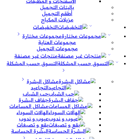
الإسفنجات و المطبقات
باليتات التجميل
أطقم التجميل
مزيلات المكياج
التخفيضات
مجموعات مختارة
مجموعات العناية
مجموعات التجميل
منتجات غير مصنفة
التسوق حسب المشكلة
مشاكل البشرة
التجاعيد
حب الشباب
جفاف البشرة
مشاكل المسامات
الهالات السوداء
عيوب و ندوب
بقع و تصبغات
البشرة الحساسة