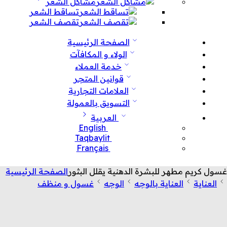
مشاكل الشعر
تساقط الشعر
تقصف الشعر
الصفحة الرئيسية
الولاء و المكافآت
خدمة العملاء
قوانين المتجر
العلامات التجارية
التسويق بالعمولة
العربية
English
Taqbaylit
Français
غسول كريم مطهر للبشرة الدهنية يقلل البثور
الصفحة الرئيسية
العناية
العناية بالوجه
الوجه
غسول و منظف