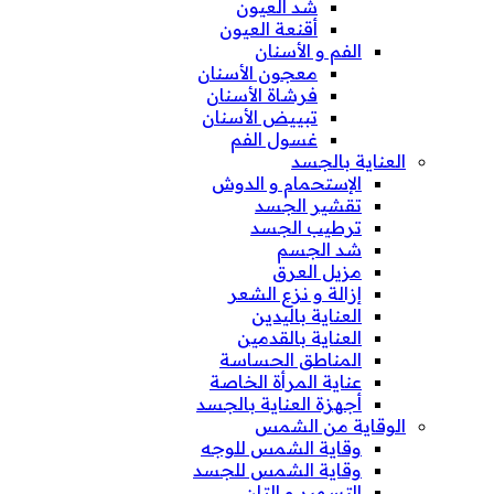
شد العيون
أقنعة العيون
الفم و الأسنان
معجون الأسنان
فرشاة الأسنان
تبييض الأسنان
غسول الفم
العناية بالجسد
الإستحمام و الدوش
تقشير الجسد
ترطيب الجسد
شد الجسم
مزيل العرق
إزالة و نزع الشعر
العناية باليدين
العناية بالقدمين
المناطق الحساسة
عناية المرأة الخاصة
أجهزة العناية بالجسد
الوقاية من الشمس
وقاية الشمس للوجه
وقاية الشمس للجسد
التسمير و التان