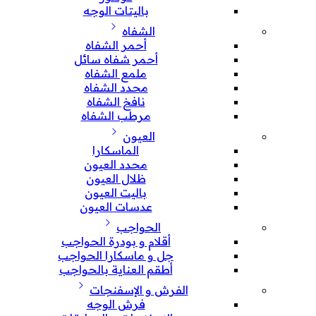
باليتات الوجه
الشفاه
أحمر الشفاه
أحمر شفاه سائل
ملمع الشفاه
محدد الشفاه
نافخ الشفاه
مرطب الشفاه
العيون
الماسكارا
محدد العيون
ظلال العيون
باليت العيون
عدسات العيون
الحواجب
أقلام و بودرة الحواجب
جل و ماسكارا الحواجب
أطقم العناية بالحواجب
الفرش و الإسفنجات
فرش الوجه