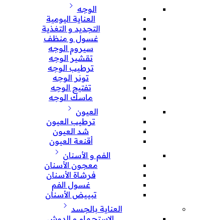
الوجه
العناية اليومية
التجديد و التغذية
غسول و منظف
سيروم الوجه
تقشير الوجه
ترطيب الوجه
تونر الوجه
تفتيح الوجه
ماسك الوجه
العيون
ترطيب العيون
شد العيون
أقنعة العيون
الفم و الأسنان
معجون الأسنان
فرشاة الأسنان
غسول الفم
تبييض الأسنان
العناية بالجسد
الإستحمام و الدوش