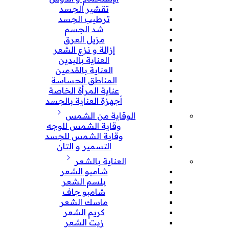
تقشير الجسد
ترطيب الجسد
شد الجسم
مزيل العرق
إزالة و نزع الشعر
العناية باليدين
العناية بالقدمين
المناطق الحساسة
عناية المرأة الخاصة
أجهزة العناية بالجسد
الوقاية من الشمس
وقاية الشمس للوجه
وقاية الشمس للجسد
التسمير و التان
العناية بالشعر
شامبو الشعر
بلسم الشعر
شامبو جاف
ماسك الشعر
كريم الشعر
زيت الشعر