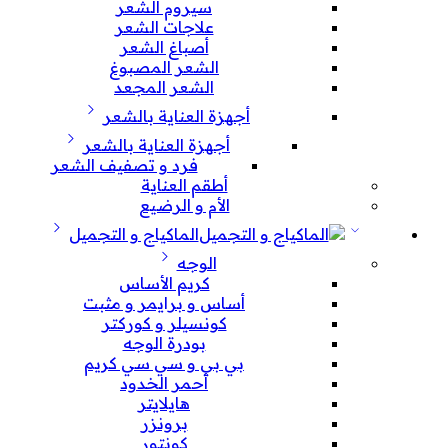
سيروم الشعر
علاجات الشعر
أصباغ الشعر
الشعر المصبوغ
الشعر المجعد
أجهزة العناية بالشعر
أجهزة العناية بالشعر
فرد و تصفيف الشعر
أطقم العناية
الأم و الرضيع
الماكياج و التجميل
الوجه
كريم الأساس
أساس و برايمر و مثبت
كونسيلر و كوركتر
بودرة الوجه
بي بي و سي سي كريم
أحمر الخدود
هايلايتر
برونزر
كونتور