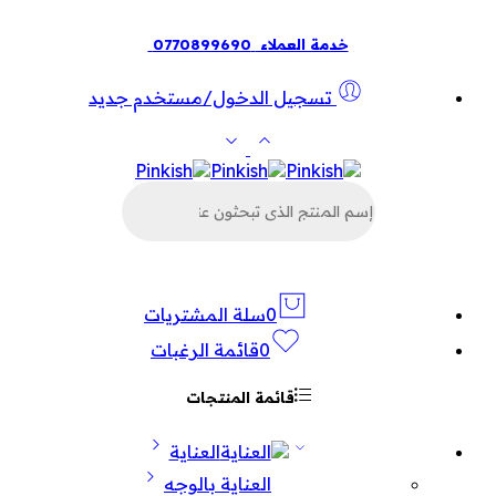
خدمة العملاء
0770899690
تسجيل الدخول/مستخدم جديد
البحث
عن
المنتجات
0
سلة المشتريات
0
قائمة الرغبات
قائمة المنتجات
العناية
العناية بالوجه