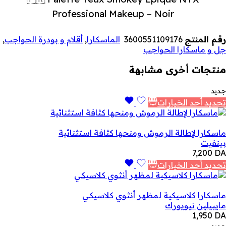
Professional Makeup – Noir
رقم المنتج
3600551109176
الماسكارا
,
أقلام و بودرة الحواجب
,
جل و ماسكارا الحواجب
منتجات أخرى مشابهة
جديد
تحديد أحد الخيارات
ماسكارا لإطالة الرموش ومنحها كثافة استثنائية
بينفيت
7,200
DA
تحديد أحد الخيارات
ماسكارا كلاسيكية لمظهر أنثوي كلاسيكي
مايبيلين نيويورك
1,950
DA