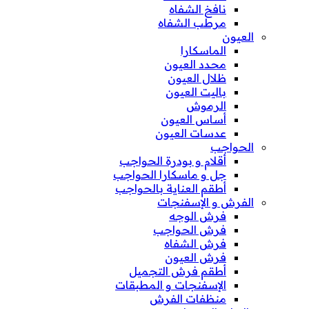
نافخ الشفاه
مرطب الشفاه
العيون
الماسكارا
محدد العيون
ظلال العيون
باليت العيون
الرموش
أساس العيون
عدسات العيون
الحواجب
أقلام و بودرة الحواجب
جل و ماسكارا الحواجب
أطقم العناية بالحواجب
الفرش و الإسفنجات
فرش الوجه
فرش الحواجب
فرش الشفاه
فرش العيون
أطقم فرش التجميل
الإسفنجات و المطبقات
منظفات الفرش