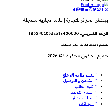
بينكش الجزائر للتجارة | علامة تجارية مسجلة
الرقم الضريبي: 18629010332518400000
تصميم و تطوير الفريق التقني لبينكش
جميع الحقوق محفوظة© 2026
الإستبدال و الإرجاع
الشحن و التوصيل
تتبع الطلب
أسعار التوصيل
مجلة بينكش
الوظائف