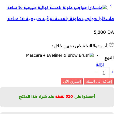
ماسكارا حواجب ملونة بلمسة نهائية طبيعية 16 ساعة
5,200
DA
أسرعوا! التخفيض ينتهي خلال :
النوع
إزالة
جموعة
كياج
لعيون
إضافة إلى السلة
إشتري الآن
لدخاني
لرائعة
ماسكارا
أحصلوا على
520
نقطة
عند شراء هذا المنتج
حدد