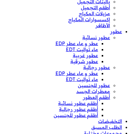
باليتات التجميل
أطقم التجميل
مزيلات المكياج
إكسسوارات المكياج
الأظافر
عطور
عطور نسائية
عطر و ماء عطر EDP
ماء تواليت EDT
عطور غربية
عطور شرقية
عطور رجالية
عطر و ماء عطر EDP
ماء تواليت EDT
عطور للجنسين
معطرات الجسد
أطقم العطور
أطقم عطور نسائية
أطقم عطور رجالية
أطقم عطور للجنسين
التخفيضات
الطلب المسبق
مجموعات مختارة