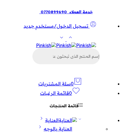
خدمة العملاء
0770899690
تسجيل الدخول/مستخدم جديد
البحث
عن
المنتجات
0
سلة المشتريات
0
قائمة الرغبات
قائمة المنتجات
العناية
العناية بالوجه