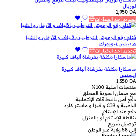
لوريال
1,950
DA
تحديد أحد الخيارات
قناع رفع الرموش للترطيب بالألياف و الأرغان و الشيا
مايبيلين نيويورك
تحديد أحد الخيارات
ماسكارا مكثفة بفرشاة ألياف كبيرة
ايسنس
1,350
DA
منتجات أصلية 100%
مع ضمان الجودة المطلق
دفع آمن بالبطاقات الإئتمانية
الذهبية و CIB و فيزا و ماستر كارد
دفع عند الإستلام
بنقطة الإستلام أو بالمنزل
توصيل سريع
إلى 58 ولاية عبر الوطن