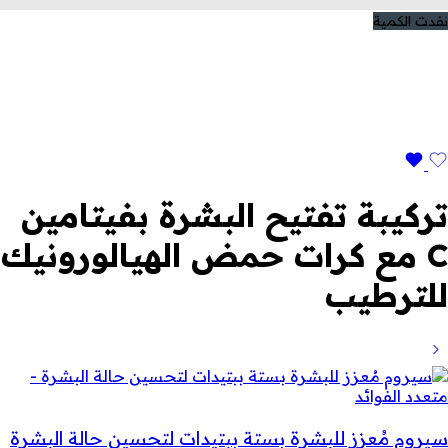
نفدت الكمية
تركيبة تفتيح البشرة بفيتامين
C مع كرات حمض الهيالورونيك
للترطيب
سيروم مُعزز للبشرة بستة ببتيدات لتحسين حالة البشرة