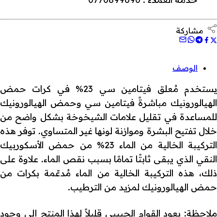
مشاركة
الوصف
يستخدم مُعلق فيتامين سي 23% في كرات حمض
الهيالورونيك مباشرةً فيتامين سي وحمض الهيالورونيك
للمساعدة في تقليل علامات الشيخوخة بشكل واضح من
خلال تفتيح البشرة وموازنة لونها غير المتساوي. توفر هذه
التركيبة الخالية من الماء 23% من حمض الأسكوربيك
النقي الذي يبقى ثابتًا تمامًا بسبب نقص الماء. علاوة على
ذلك، هذه التركيبة الخالية من الماء مُدعّمة بكرات من
حمض الهيالورونيك لمزيد من الترطيب.
ملاحظة: يعود القوام الحبيبي قليلاً لهذا المنتج إلى وجود