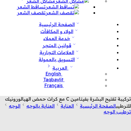
مشاكل الشعر
تساقط الشعر
تقصف الشعر
الصفحة الرئيسية
الولاء و المكافآت
خدمة العملاء
قوانين المتجر
العلامات التجارية
التسويق بالعمولة
العربية
English
Taqbaylit
Français
تركيبة تفتيح البشرة بفيتامين C مع كرات حمض الهيالورونيك
للترطيب
الصفحة الرئيسية
العناية
العناية بالوجه
الوجه
ترطيب الوجه