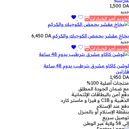
1,500
DA
جديد
تحديد أحد الخيارات
بخاخ مقشر بحمض الكوجيك والكركم
DA
6,450
جديد
تحديد أحد الخيارات
لوشن كاكاو مشرق بترطيب يدوم 48 ساعة
فازلين
1,950
DA
منتجات أصلية 100%
مع ضمان الجودة المطلق
دفع آمن بالبطاقات الإئتمانية
الذهبية و CIB و فيزا و ماستر كارد
دفع عند الإستلام
بنقطة الإستلام أو بالمنزل
توصيل سريع
إلى 58 ولاية عبر الوطن