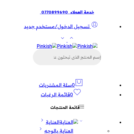
خدمة العملاء
0770899690
تسجيل الدخول/مستخدم جديد
البحث
عن
المنتجات
0
سلة المشتريات
0
قائمة الرغبات
قائمة المنتجات
العناية
العناية بالوجه