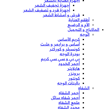
أجهزة العناية بالشعر
أجهزة تجفيف الشعر
أجهزة فرد و تصفيف الشعر
فرش و أمشاط الشعر
أطقم العناية
الأم و الرضيع
الماكياج و التجميل
الوجه
كريم الأساس
أساس و برايمر و مثبت
كونسيلر و كوركتر
بودرة الوجه
بي بي و سي سي كريم
أحمر الخدود
هايلايتر
برونزر
كونتور
باليتات الوجه
الشفاه
أحمر الشفاه
أحمر شفاه سائل
ملمع الشفاه
محدد الشفاه