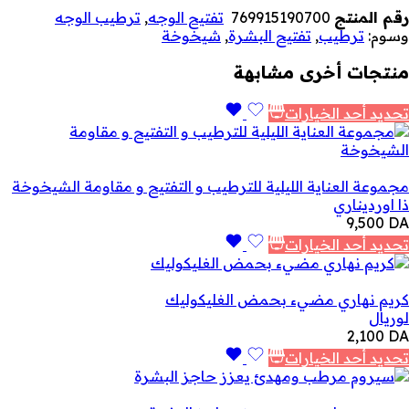
رقم المنتج
769915190700
تفتيح الوجه
,
ترطيب الوجه
وسوم:
ترطيب
,
تفتيح البشرة
,
شيخوخة
منتجات أخرى مشابهة
تحديد أحد الخيارات
مجموعة العناية الليلية للترطيب و التفتيح و مقاومة الشيخوخة
ذا اورديناري
9,500
DA
تحديد أحد الخيارات
كريم نهاري مضيء بحمض الغليكوليك
لوريال
2,100
DA
تحديد أحد الخيارات