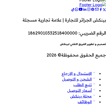
بينكش الجزائر للتجارة | علامة تجارية مسجلة
الرقم الضريبي: 18629010332518400000
تصميم و تطوير الفريق التقني لبينكش
جميع الحقوق محفوظة© 2026
الإستبدال و الإرجاع
الشحن و التوصيل
تتبع الطلب
أسعار التوصيل
مجلة بينكش
الوظائف