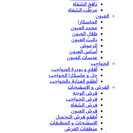
نافخ الشفاه
مرطب الشفاه
العيون
الماسكارا
محدد العيون
ظلال العيون
باليت العيون
الرموش
أساس العيون
عدسات العيون
الحواجب
أقلام و بودرة الحواجب
جل و ماسكارا الحواجب
أطقم العناية بالحواجب
الفرش و الإسفنجات
فرش الوجه
فرش الحواجب
فرش الشفاه
فرش العيون
أطقم فرش التجميل
الإسفنجات و المطبقات
منظفات الفرش