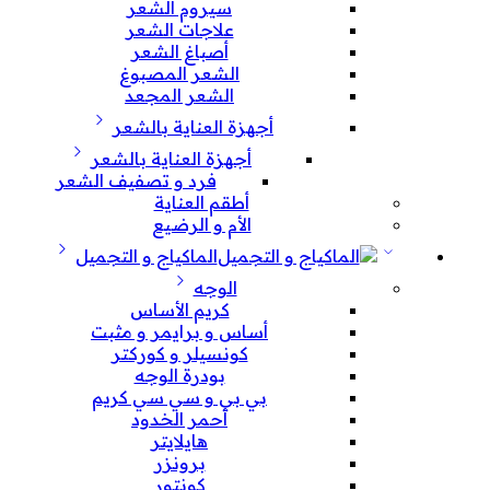
سيروم الشعر
علاجات الشعر
أصباغ الشعر
الشعر المصبوغ
الشعر المجعد
أجهزة العناية بالشعر
أجهزة العناية بالشعر
فرد و تصفيف الشعر
أطقم العناية
الأم و الرضيع
الماكياج و التجميل
الوجه
كريم الأساس
أساس و برايمر و مثبت
كونسيلر و كوركتر
بودرة الوجه
بي بي و سي سي كريم
أحمر الخدود
هايلايتر
برونزر
كونتور