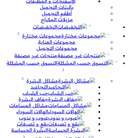
الإسفنجات و المطبقات
باليتات التجميل
أطقم التجميل
مزيلات المكياج
التخفيضات
مجموعات مختارة
مجموعات العناية
مجموعات التجميل
منتجات غير مصنفة
التسوق حسب المشكلة
مشاكل البشرة
التجاعيد
حب الشباب
جفاف البشرة
مشاكل المسامات
الهالات السوداء
عيوب و ندوب
بقع و تصبغات
البشرة الحساسة