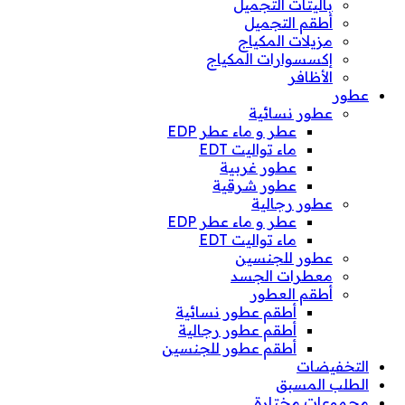
باليتات التجميل
أطقم التجميل
مزيلات المكياج
إكسسوارات المكياج
الأظافر
عطور
عطور نسائية
عطر و ماء عطر EDP
ماء تواليت EDT
عطور غربية
عطور شرقية
عطور رجالية
عطر و ماء عطر EDP
ماء تواليت EDT
عطور للجنسين
معطرات الجسد
أطقم العطور
أطقم عطور نسائية
أطقم عطور رجالية
أطقم عطور للجنسين
التخفيضات
الطلب المسبق
مجموعات مختارة