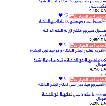
سيروم مرطب ومهدئ يعزز حاجز البشرة
دكتور ألثيا
4,400
DA
تحديد أحد الخيارات
غسول سيروم مفتح لإزالة البقع الداكنة
لوريال
2,450
DA
تحديد أحد الخيارات
كريم تفتيح البقع الداكنة و توحيد لون البشرة
غودال
4,750
DA
جديد
تحديد أحد الخيارات
سيروم فيتامين سي لعلاج البقع الداكنة
غودال
5,200
DA