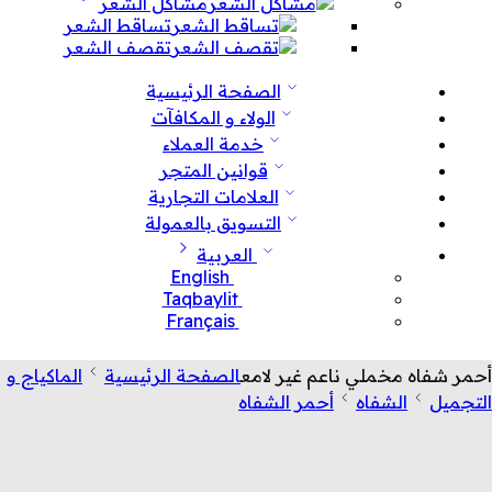
مشاكل الشعر
تساقط الشعر
تقصف الشعر
الصفحة الرئيسية
الولاء و المكافآت
خدمة العملاء
قوانين المتجر
العلامات التجارية
التسويق بالعمولة
العربية
English
Taqbaylit
Français
أحمر شفاه مخملي ناعم غير لامع
الصفحة الرئيسية
الماكياج و
التجميل
الشفاه
أحمر الشفاه