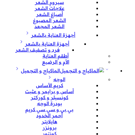
سيروم الشعر
علاجات الشعر
أصباغ الشعر
الشعر المصبوغ
الشعر المجعد
أجهزة العناية بالشعر
أجهزة العناية بالشعر
فرد و تصفيف الشعر
أطقم العناية
الأم و الرضيع
الماكياج و التجميل
الوجه
كريم الأساس
أساس و برايمر و مثبت
كونسيلر و كوركتر
بودرة الوجه
بي بي و سي سي كريم
أحمر الخدود
هايلايتر
برونزر
كونتور