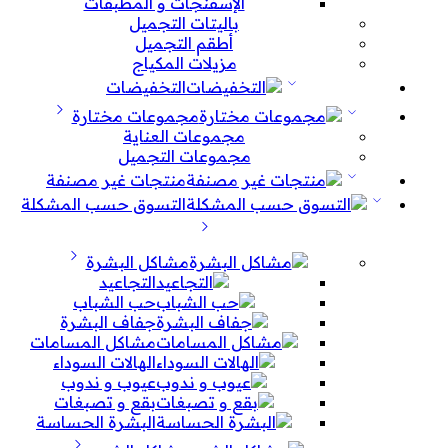
الإسفنجات و المطبقات
باليتات التجميل
أطقم التجميل
مزيلات المكياج
التخفيضات
مجموعات مختارة
مجموعات العناية
مجموعات التجميل
منتجات غير مصنفة
التسوق حسب المشكلة
مشاكل البشرة
التجاعيد
حب الشباب
جفاف البشرة
مشاكل المسامات
الهالات السوداء
عيوب و ندوب
بقع و تصبغات
البشرة الحساسة