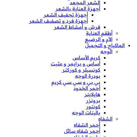
الشعر المجعد
أجهزة العناية بالشعر
أجهزة تجفيف الشعر
أجهزة فرد و تصفيف الشعر
فرش و أمشاط الشعر
أطقم العناية
الأم و الرضيع
الماكياج و التجميل
الوجه
كريم الأساس
أساس و برايمر و مثبت
كونسيلر و كوركتر
بودرة الوجه
بي بي و سي سي كريم
أحمر الخدود
هايلايتر
برونزر
كونتور
باليتات الوجه
الشفاه
أحمر الشفاه
أحمر شفاه سائل
ملمع الشفاه