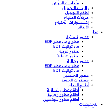
منظفات الفرش
باليتات التجميل
أطقم التجميل
مزيلات المكياج
إكسسوارات المكياج
الأظافر
عطور
عطور نسائية
عطر و ماء عطر EDP
ماء تواليت EDT
عطور غربية
عطور شرقية
عطور رجالية
عطر و ماء عطر EDP
ماء تواليت EDT
عطور للجنسين
معطرات الجسد
أطقم العطور
أطقم عطور نسائية
أطقم عطور رجالية
أطقم عطور للجنسين
التخفيضات