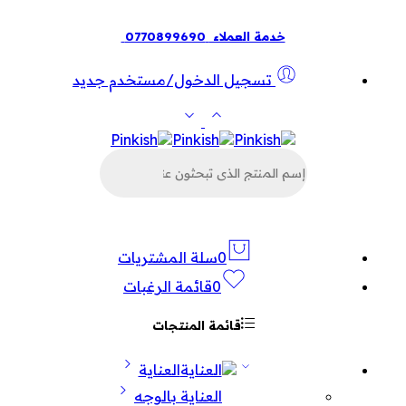
خدمة العملاء
0770899690
تسجيل الدخول/مستخدم جديد
البحث
عن
المنتجات
0
سلة المشتريات
0
قائمة الرغبات
قائمة المنتجات
العناية
العناية بالوجه