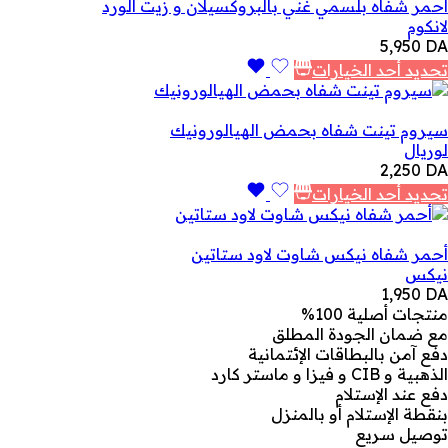
أحمر شفاه بلسمي غني بالبروكسيلان و زيت الورد
لانكوم
5,950
DA
تحديد أحد الخيارات
سيروم تينت شفاه بحمض الهيالورونيك
لوريال
2,250
DA
تحديد أحد الخيارات
أحمر شفاه نيكس شاوت لاود ستاتين
نيكس
1,950
DA
منتجات أصلية 100%
مع ضمان الجودة المطلق
دفع آمن بالبطاقات الإئتمانية
الذهبية و CIB و فيزا و ماستر كارد
دفع عند الإستلام
بنقطة الإستلام أو بالمنزل
توصيل سريع