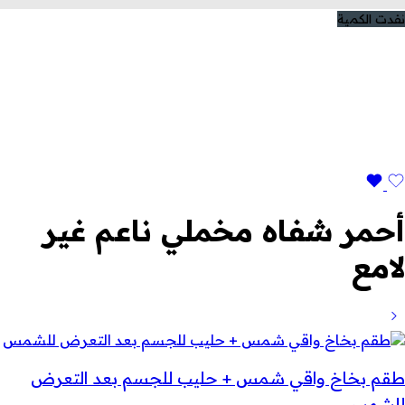
نفدت الكمية
أحمر شفاه مخملي ناعم غير
لامع
طقم بخاخ واقي شمس + حليب للجسم بعد التعرض
للشمس