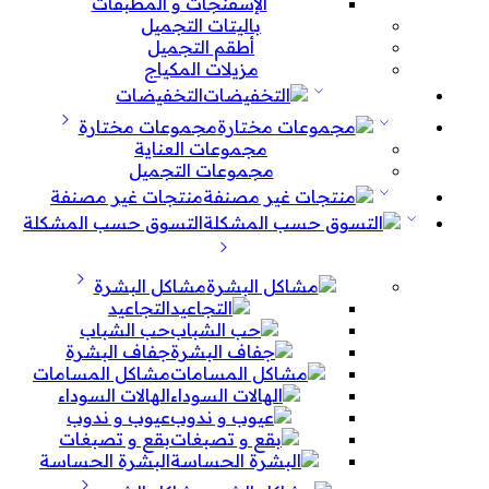
الإسفنجات و المطبقات
باليتات التجميل
أطقم التجميل
مزيلات المكياج
التخفيضات
مجموعات مختارة
مجموعات العناية
مجموعات التجميل
منتجات غير مصنفة
التسوق حسب المشكلة
مشاكل البشرة
التجاعيد
حب الشباب
جفاف البشرة
مشاكل المسامات
الهالات السوداء
عيوب و ندوب
بقع و تصبغات
البشرة الحساسة