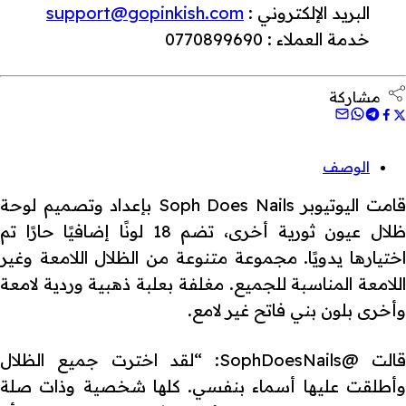
البريد الإلكتروني :
support@gopinkish.com
خدمة العملاء : 0770899690
مشاركة
الوصف
قامت اليوتيوبر Soph Does Nails بإعداد وتصميم لوحة
ظلال عيون ثورية أخرى، تضم 18 لونًا إضافيًا حارًا تم
اختيارها يدويًا. مجموعة متنوعة من الظلال اللامعة وغير
اللامعة المناسبة للجميع. مغلفة بعلبة ذهبية وردية لامعة
وأخرى بلون بني فاتح غير لامع.
قالت @SophDoesNails: “لقد اخترت جميع الظلال
وأطلقت عليها أسماء بنفسي. كلها شخصية وذات صلة