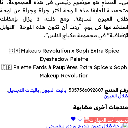
بي… الطعام هو موضوع رئيسي في هذه المجموعة. أنا
متحمسة للغاية! هذه اللوحة أكثر جرأة وجرأة من لوحة
ظلال العيون السابقة. ومع ذلك، لا يزال بإمكانك
استخدامها كل يوم. أردت أن تكون هذه اللوحة “التوابل
الإضافية” في مجموعة مكياج الناس”.
🇬🇧 Makeup Revolution x Soph Extra Spice
Eyeshadow Palette
🇫🇷 Palette Fards à Paupières Extra Spice x Soph
Makeup Revolution
رقم المنتج
5057566092807
باليت العيون
,
باليتات التجميل
,
ظلال العيون
منتجات أخرى مشابهة
تحديد أحد الخيارات