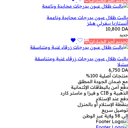
تحديد أحد الخيارات
باليت ظلال عيون بدرجات محايدة وناعمة
أنستازيا بيفرلي هيلز
10,800
DA
جديد
تحديد أحد الخيارات
باليت ظلال عيون بدرجات زرقاء غنية ومتناسقة
ستيلا
6,750
DA
منتجات أصلية 100%
مع ضمان الجودة المطلق
دفع آمن بالبطاقات الإئتمانية
الذهبية و CIB و فيزا و ماستر كارد
دفع عند الإستلام
بنقطة الإستلام أو بالمنزل
توصيل سريع
إلى 58 ولاية عبر الوطن