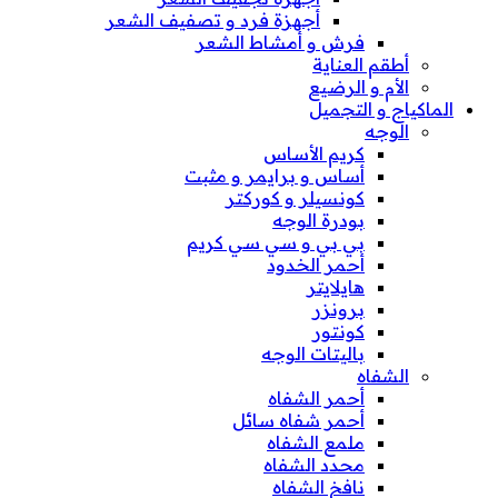
أجهزة فرد و تصفيف الشعر
فرش و أمشاط الشعر
أطقم العناية
الأم و الرضيع
الماكياج و التجميل
الوجه
كريم الأساس
أساس و برايمر و مثبت
كونسيلر و كوركتر
بودرة الوجه
بي بي و سي سي كريم
أحمر الخدود
هايلايتر
برونزر
كونتور
باليتات الوجه
الشفاه
أحمر الشفاه
أحمر شفاه سائل
ملمع الشفاه
محدد الشفاه
نافخ الشفاه