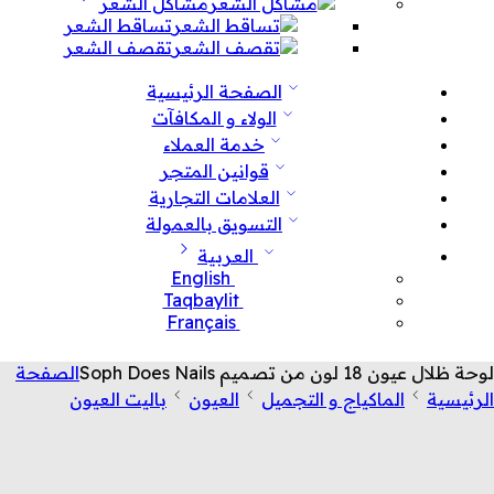
مشاكل الشعر
تساقط الشعر
تقصف الشعر
الصفحة الرئيسية
الولاء و المكافآت
خدمة العملاء
قوانين المتجر
العلامات التجارية
التسويق بالعمولة
العربية
English
Taqbaylit
Français
لوحة ظلال عيون 18 لون من تصميم Soph Does Nails
الصفحة
الرئيسية
الماكياج و التجميل
العيون
باليت العيون