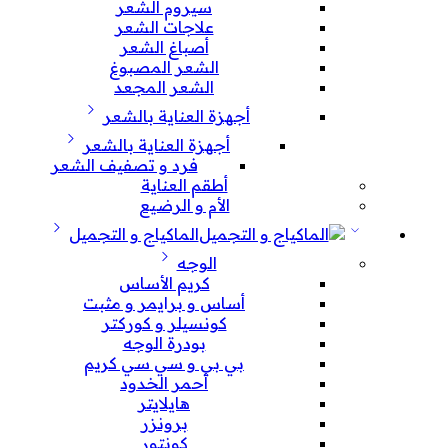
سيروم الشعر
علاجات الشعر
أصباغ الشعر
الشعر المصبوغ
الشعر المجعد
أجهزة العناية بالشعر
أجهزة العناية بالشعر
فرد و تصفيف الشعر
أطقم العناية
الأم و الرضيع
الماكياج و التجميل
الوجه
كريم الأساس
أساس و برايمر و مثبت
كونسيلر و كوركتر
بودرة الوجه
بي بي و سي سي كريم
أحمر الخدود
هايلايتر
برونزر
كونتور