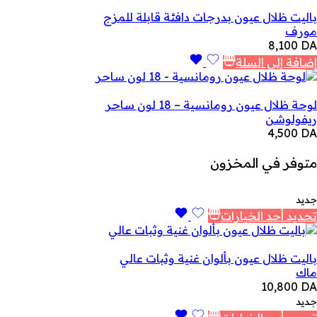
باليت ظلال عيون بدرجات دافئة قابلة للمزج
مورف
8,100
DA
إضافة إلى السلة
لوحة ظلال عيون رومانسية – 18 لون ساحر
ريفولوشن
4,500
DA
متوفر في المخزون
جديد
تحديد أحد الخيارات
باليت ظلال عيون بألوان غنية وثبات عالي
ماك
10,800
DA
جديد