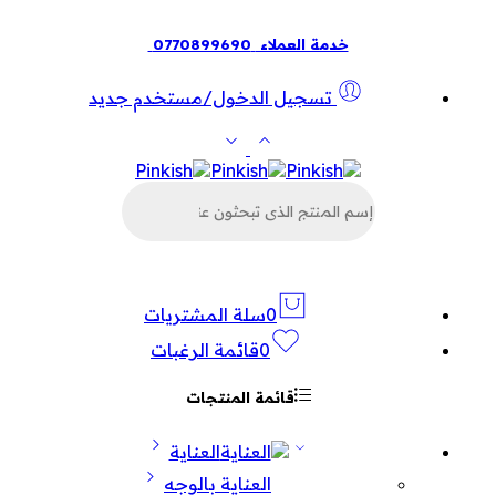
خدمة العملاء
0770899690
تسجيل الدخول/مستخدم جديد
البحث
عن
المنتجات
0
سلة المشتريات
0
قائمة الرغبات
قائمة المنتجات
العناية
العناية بالوجه