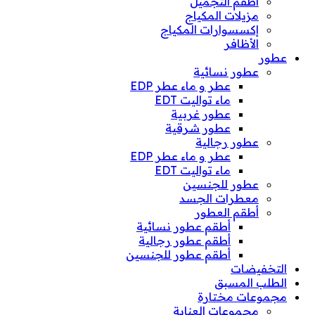
أطقم التجميل
مزيلات المكياج
إكسسوارات المكياج
الأظافر
عطور
عطور نسائية
عطر و ماء عطر EDP
ماء تواليت EDT
عطور غربية
عطور شرقية
عطور رجالية
عطر و ماء عطر EDP
ماء تواليت EDT
عطور للجنسين
معطرات الجسد
أطقم العطور
أطقم عطور نسائية
أطقم عطور رجالية
أطقم عطور للجنسين
التخفيضات
الطلب المسبق
مجموعات مختارة
مجموعات العناية