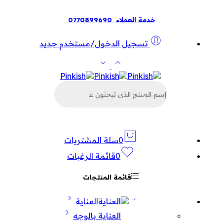
خدمة العملاء
0770899690
تسجيل الدخول/مستخدم جديد
البحث
عن
المنتجات
0
سلة المشتريات
0
قائمة الرغبات
قائمة المنتجات
العناية
العناية بالوجه