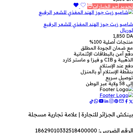
تحديد أحد الخيارات
شامبو زيت جوز الهند المغذي للشعر الرفيع
لوريال
1,850
DA
منتجات أصلية 100%
مع ضمان الجودة المطلق
دفع آمن بالبطاقات الإئتمانية
الذهبية و CIB و فيزا و ماستر كارد
دفع عند الإستلام
بنقطة الإستلام أو بالمنزل
توصيل سريع
إلى 58 ولاية عبر الوطن
بينكش الجزائر للتجارة | علامة تجارية مسجلة
الرقم الضريبي: 18629010332518400000