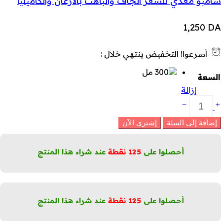
شامبو مغذي للشعر الجاف والباهت بالأرغان والكاميليا
1,250
DA
أسرعوا! التخفيض ينتهي خلال :
السعة
إزالة
امبو
غذي
زيت
إضافة إلى السلة
إشتري الآن
لزيتون
لبكر
لشعر
أحصلوا على
125
نقطة
عند شراء هذا المنتج
لجاف
لتالف
لكمية
أحصلوا على
125
نقطة
عند شراء هذا المنتج