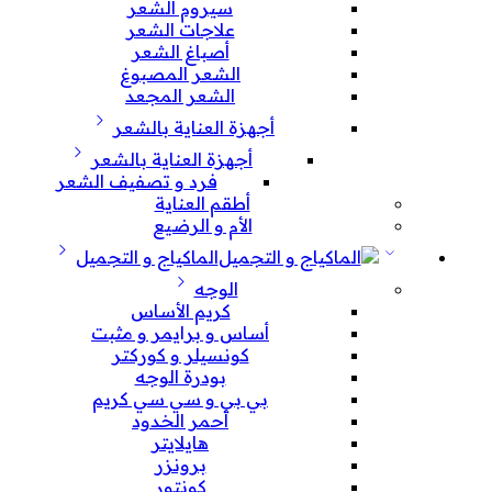
سيروم الشعر
علاجات الشعر
أصباغ الشعر
الشعر المصبوغ
الشعر المجعد
أجهزة العناية بالشعر
أجهزة العناية بالشعر
فرد و تصفيف الشعر
أطقم العناية
الأم و الرضيع
الماكياج و التجميل
الوجه
كريم الأساس
أساس و برايمر و مثبت
كونسيلر و كوركتر
بودرة الوجه
بي بي و سي سي كريم
أحمر الخدود
هايلايتر
برونزر
كونتور