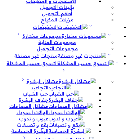
الإسفنجات و المطبقات
باليتات التجميل
أطقم التجميل
مزيلات المكياج
التخفيضات
مجموعات مختارة
مجموعات العناية
مجموعات التجميل
منتجات غير مصنفة
التسوق حسب المشكلة
مشاكل البشرة
التجاعيد
حب الشباب
جفاف البشرة
مشاكل المسامات
الهالات السوداء
عيوب و ندوب
بقع و تصبغات
البشرة الحساسة