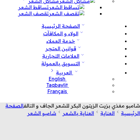
مشاكل الشعر
تساقط الشعر
تقصف الشعر
الصفحة الرئيسية
الولاء و المكافآت
خدمة العملاء
قوانين المتجر
العلامات التجارية
التسويق بالعمولة
العربية
English
Taqbaylit
Français
شامبو مغذي بزيت الزيتون البكر للشعر الجاف و التالف
الصفحة
الرئيسية
العناية
العناية بالشعر
شامبو الشعر