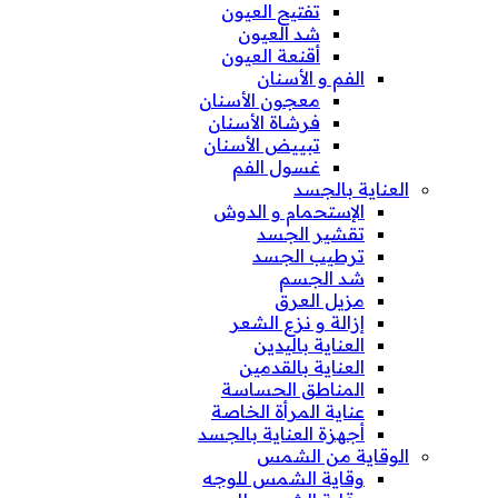
تفتيح العيون
شد العيون
أقنعة العيون
الفم و الأسنان
معجون الأسنان
فرشاة الأسنان
تبييض الأسنان
غسول الفم
العناية بالجسد
الإستحمام و الدوش
تقشير الجسد
ترطيب الجسد
شد الجسم
مزيل العرق
إزالة و نزع الشعر
العناية باليدين
العناية بالقدمين
المناطق الحساسة
عناية المرأة الخاصة
أجهزة العناية بالجسد
الوقاية من الشمس
وقاية الشمس للوجه