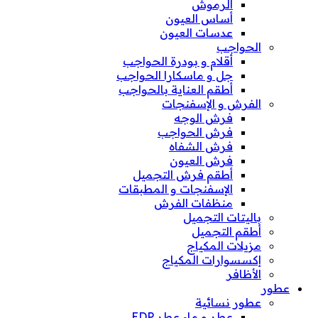
الرموش
أساس العيون
عدسات العيون
الحواجب
أقلام و بودرة الحواجب
جل و ماسكارا الحواجب
أطقم العناية بالحواجب
الفرش و الإسفنجات
فرش الوجه
فرش الحواجب
فرش الشفاه
فرش العيون
أطقم فرش التجميل
الإسفنجات و المطبقات
منظفات الفرش
باليتات التجميل
أطقم التجميل
مزيلات المكياج
إكسسوارات المكياج
الأظافر
عطور
عطور نسائية
عطر و ماء عطر EDP