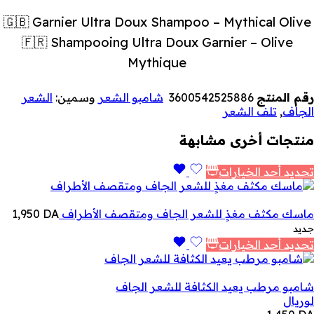
🇬🇧 Garnier Ultra Doux Shampoo – Mythical Olive
🇫🇷 Shampooing Ultra Doux Garnier – Olive
Mythique
رقم المنتج
3600542525886
شامبو الشعر
وسمين:
الشعر
الجاف
,
تلف الشعر
منتجات أخرى مشابهة
تحديد أحد الخيارات
ماسك مكثف مغذٍ للشعر الجاف ومتقصف الأطراف
DA
1,950
جديد
تحديد أحد الخيارات
شامبو مرطب يعيد الكثافة للشعر الجاف
لوريال