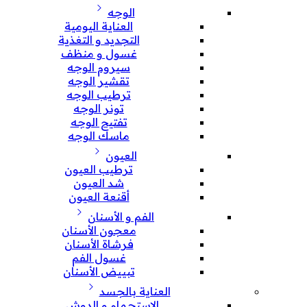
الوجه
العناية اليومية
التجديد و التغذية
غسول و منظف
سيروم الوجه
تقشير الوجه
ترطيب الوجه
تونر الوجه
تفتيح الوجه
ماسك الوجه
العيون
ترطيب العيون
شد العيون
أقنعة العيون
الفم و الأسنان
معجون الأسنان
فرشاة الأسنان
غسول الفم
تبييض الأسنان
العناية بالجسد
الإستحمام و الدوش