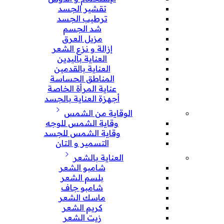
تقشير الجسد
ترطيب الجسد
شد الجسم
مزيل العرق
إزالة و نزع الشعر
العناية باليدين
العناية بالقدمين
المناطق الحساسة
عناية المرأة الخاصة
أجهزة العناية بالجسد
الوقاية من الشمس
وقاية الشمس للوجه
وقاية الشمس للجسد
التسمير و التان
العناية بالشعر
شامبو الشعر
بلسم الشعر
شامبو جاف
ماسك الشعر
كريم الشعر
زيت الشعر