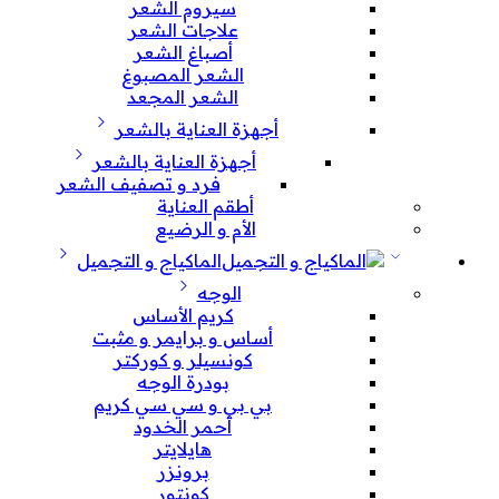
سيروم الشعر
علاجات الشعر
أصباغ الشعر
الشعر المصبوغ
الشعر المجعد
أجهزة العناية بالشعر
أجهزة العناية بالشعر
فرد و تصفيف الشعر
أطقم العناية
الأم و الرضيع
الماكياج و التجميل
الوجه
كريم الأساس
أساس و برايمر و مثبت
كونسيلر و كوركتر
بودرة الوجه
بي بي و سي سي كريم
أحمر الخدود
هايلايتر
برونزر
كونتور