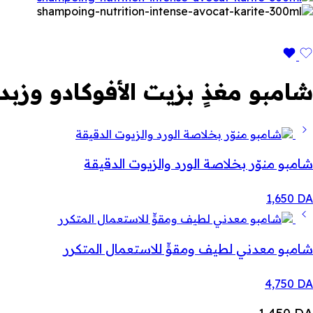
شامبو مغذٍ بزيت الأفوكادو وزبدة
شامبو منوّر بخلاصة الورد والزيوت الدقيقة
1,650
DA
شامبو معدني لطيف ومقوٍّ للاستعمال المتكرر
4,750
DA