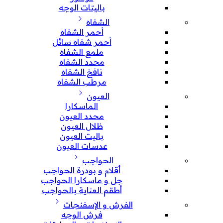
باليتات الوجه
الشفاه
أحمر الشفاه
أحمر شفاه سائل
ملمع الشفاه
محدد الشفاه
نافخ الشفاه
مرطب الشفاه
العيون
الماسكارا
محدد العيون
ظلال العيون
باليت العيون
عدسات العيون
الحواجب
أقلام و بودرة الحواجب
جل و ماسكارا الحواجب
أطقم العناية بالحواجب
الفرش و الإسفنجات
فرش الوجه