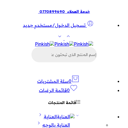
خدمة العملاء
0770899690
تسجيل الدخول/مستخدم جديد
البحث
عن
المنتجات
0
سلة المشتريات
0
قائمة الرغبات
قائمة المنتجات
العناية
العناية بالوجه