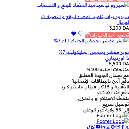
سيروم نياسيناميد المضاد للبقع و التصبغات
لوريال
3,200
DA
تحديد أحد الخيارات
تونر مقشر بحمض الجليكوليك 7%
ذا اورديناري
5,500
DA
منتجات أصلية 100%
مع ضمان الجودة المطلق
دفع آمن بالبطاقات الإئتمانية
الذهبية و CIB و فيزا و ماستر كارد
دفع عند الإستلام
بنقطة الإستلام أو بالمنزل
توصيل سريع
إلى 58 ولاية عبر الوطن