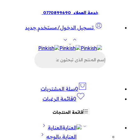
خدمة العملاء
0770899690
تسجيل الدخول/مستخدم جديد
البحث
عن
المنتجات
0
سلة المشتريات
0
قائمة الرغبات
قائمة المنتجات
العناية
العناية بالوجه