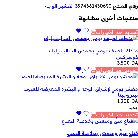
رقم المنتج
3574661430690
تقشير الوجه
منتجات أخرى مشابهة
تحديد أحد الخيارات
منظف ​​لطيف يومي بحمض الساليسيليك
كوسركس
3,500
DA
تحديد أحد الخيارات
مقشر يومي لإشراق الوجه و البشرة المعرضة للعيوب
نيتروجينا
1,200
DA
جديد
تحديد أحد الخيارات
قناع منقٍّ ومنعش بخلاصة النعناع