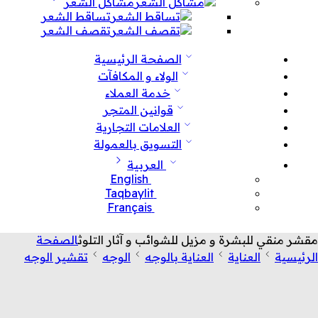
مشاكل الشعر
تساقط الشعر
تقصف الشعر
الصفحة الرئيسية
الولاء و المكافآت
خدمة العملاء
قوانين المتجر
العلامات التجارية
التسويق بالعمولة
العربية
English
Taqbaylit
Français
مقشر منقي للبشرة و مزيل للشوائب و آثار التلوث
الصفحة
الرئيسية
العناية
العناية بالوجه
الوجه
تقشير الوجه