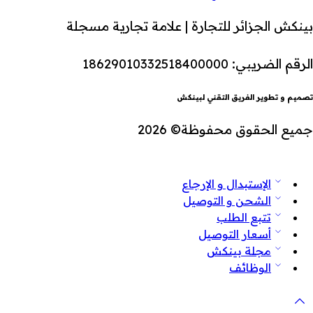
بينكش الجزائر للتجارة | علامة تجارية مسجلة
الرقم الضريبي: 18629010332518400000
تصميم و تطوير الفريق التقني لبينكش
جميع الحقوق محفوظة© 2026
الإستبدال و الإرجاع
الشحن و التوصيل
تتبع الطلب
أسعار التوصيل
مجلة بينكش
الوظائف