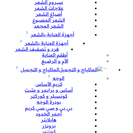
سيروم الشعر
علاجات الشعر
أصباغ الشعر
الشعر المصبوغ
الشعر المجعد
أجهزة العناية بالشعر
أجهزة العناية بالشعر
فرد و تصفيف الشعر
أطقم العناية
الأم و الرضيع
الماكياج و التجميل
الوجه
كريم الأساس
أساس و برايمر و مثبت
كونسيلر و كوركتر
بودرة الوجه
بي بي و سي سي كريم
أحمر الخدود
هايلايتر
برونزر
كونتور