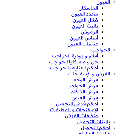
العيون
الماسكارا
محدد العيون
ظلال العيون
باليت العيون
الرموش
أساس العيون
عدسات العيون
الحواجب
أقلام و بودرة الحواجب
جل و ماسكارا الحواجب
أطقم العناية بالحواجب
الفرش و الإسفنجات
فرش الوجه
فرش الحواجب
فرش الشفاه
فرش العيون
أطقم فرش التجميل
الإسفنجات و المطبقات
منظفات الفرش
باليتات التجميل
أطقم التجميل
مزيلات المكياج