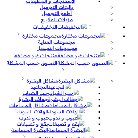
الإسفنجات و المطبقات
باليتات التجميل
أطقم التجميل
مزيلات المكياج
التخفيضات
مجموعات مختارة
مجموعات العناية
مجموعات التجميل
منتجات غير مصنفة
التسوق حسب المشكلة
مشاكل البشرة
التجاعيد
حب الشباب
جفاف البشرة
مشاكل المسامات
الهالات السوداء
عيوب و ندوب
بقع و تصبغات
البشرة الحساسة