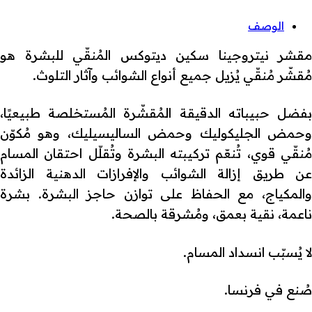
الوصف
مقشر نيتروجينا سكين ديتوكس المُنقّي للبشرة هو
مُقشّر مُنقّي يُزيل جميع أنواع الشوائب وآثار التلوث.
بفضل حبيباته الدقيقة المُقشّرة المُستخلصة طبيعيًا،
وحمض الجليكوليك وحمض الساليسيليك، وهو مُكوّن
مُنقّي قوي، تُنعّم تركيبته البشرة وتُقلّل احتقان المسام
عن طريق إزالة الشوائب والإفرازات الدهنية الزائدة
والمكياج، مع الحفاظ على توازن حاجز البشرة. بشرة
ناعمة، نقية بعمق، ومُشرقة بالصحة.
لا يُسبّب انسداد المسام.
صُنع في فرنسا.