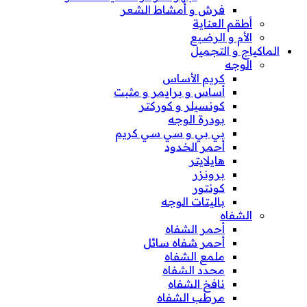
فرش و أمشاط الشعر
أطقم العناية
الأم و الرضيع
الماكياج و التجميل
الوجه
كريم الأساس
أساس و برايمر و مثبت
كونسيلر و كوركتر
بودرة الوجه
بي بي و سي سي كريم
أحمر الخدود
هايلايتر
برونزر
كونتور
باليتات الوجه
الشفاه
أحمر الشفاه
أحمر شفاه سائل
ملمع الشفاه
محدد الشفاه
نافخ الشفاه
مرطب الشفاه