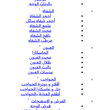
باليتات الوجه
الشفاه
أحمر الشفاه
أحمر شفاه سائل
ملمع الشفاه
محدد الشفاه
نافخ الشفاه
مرطب الشفاه
العيون
الماسكارا
محدد العيون
ظلال العيون
باليت العيون
عدسات العيون
الحواجب
أقلام و بودرة الحواجب
جل و ماسكارا الحواجب
أطقم العناية بالحواجب
الفرش و الإسفنجات
فرش الوجه