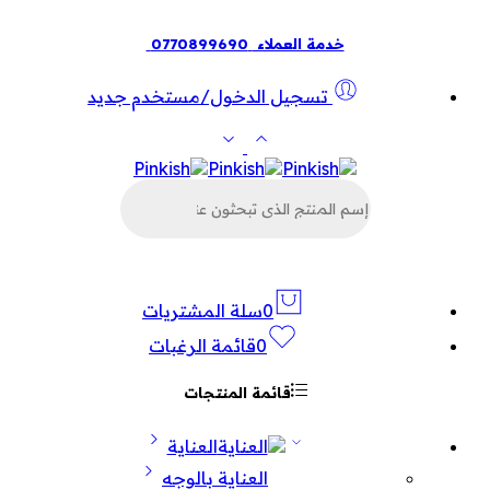
خدمة العملاء
0770899690
تسجيل الدخول/مستخدم جديد
البحث
عن
المنتجات
0
سلة المشتريات
0
قائمة الرغبات
قائمة المنتجات
العناية
العناية بالوجه