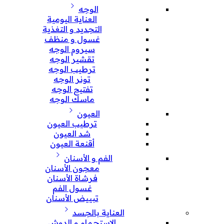
الوجه
العناية اليومية
التجديد و التغذية
غسول و منظف
سيروم الوجه
تقشير الوجه
ترطيب الوجه
تونر الوجه
تفتيح الوجه
ماسك الوجه
العيون
ترطيب العيون
شد العيون
أقنعة العيون
الفم و الأسنان
معجون الأسنان
فرشاة الأسنان
غسول الفم
تبييض الأسنان
العناية بالجسد
الإستحمام و الدوش