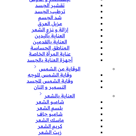
تقشير الجسد
ترطيب الجسد
شد الجسم
مزيل العرق
إزالة و نزع الشعر
العناية باليدين
العناية بالقدمين
المناطق الحساسة
عناية المرأة الخاصة
أجهزة العناية بالجسد
الوقاية من الشمس
وقاية الشمس للوجه
وقاية الشمس للجسد
التسمير و التان
العناية بالشعر
شامبو الشعر
بلسم الشعر
شامبو جاف
ماسك الشعر
كريم الشعر
زيت الشعر