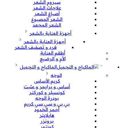
سيروم الشعر
علاجات الشعر
أصباغ الشعر
الشعر المصبوغ
الشعر المجعد
أجهزة العناية بالشعر
أجهزة العناية بالشعر
فرد و تصفيف الشعر
أطقم العناية
الأم و الرضيع
الماكياج و التجميل
الوجه
كريم الأساس
أساس و برايمر و مثبت
كونسيلر و كوركتر
بودرة الوجه
بي بي و سي سي كريم
أحمر الخدود
هايلايتر
برونزر
كونتور