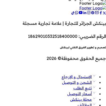
بينكش الجزائر للتجارة | علامة تجارية مسجلة
الرقم الضريبي: 18629010332518400000
تصميم و تطوير الفريق التقني لبينكش
جميع الحقوق محفوظة© 2026
الإستبدال و الإرجاع
الشحن و التوصيل
تتبع الطلب
أسعار التوصيل
مجلة بينكش
الوظائف