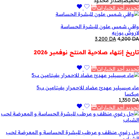
تخفيض
إصدار محدود
تحديد أحد الخيارات
واقي شمس ملون للبشرة الحساسة
لاروش بوزيه
السعر
السعر
3,200
DA
4,200
DA
الأصلي
الحالي
هو:
هو:
تاريخ إنتهاء صلاحية المنتج نوفمبر 2026
3,200 DA.
4,200 DA.
تحديد أحد الخيارات
ماء ميسيلير مهدئ مضاد للاحمرار بفيتامين ب5
ميكسا
1,350
DA
تحديد أحد الخيارات
جل رغوي منظف و مرطب للبشرة الحساسة و المعرضة لحب
الشباب