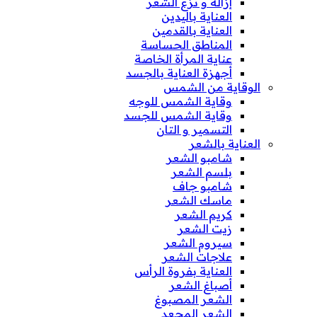
إزالة و نزع الشعر
العناية باليدين
العناية بالقدمين
المناطق الحساسة
عناية المرأة الخاصة
أجهزة العناية بالجسد
الوقاية من الشمس
وقاية الشمس للوجه
وقاية الشمس للجسد
التسمير و التان
العناية بالشعر
شامبو الشعر
بلسم الشعر
شامبو جاف
ماسك الشعر
كريم الشعر
زيت الشعر
سيروم الشعر
علاجات الشعر
العناية بفروة الرأس
أصباغ الشعر
الشعر المصبوغ
الشعر المجعد