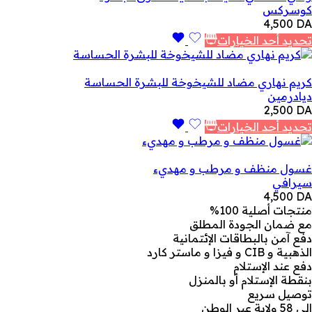
كوسركس
4,500
DA
تحديد أحد الخيارات
كريم نهاري مضاد للشيخوخة للبشرة الحساسة
ديادرمين
2,500
DA
تحديد أحد الخيارات
غسول منظف و مرطب و مهديء
سيرافي
4,500
DA
منتجات أصلية 100%
مع ضمان الجودة المطلق
دفع آمن بالبطاقات الإئتمانية
الذهبية و CIB و فيزا و ماستر كارد
دفع عند الإستلام
بنقطة الإستلام أو بالمنزل
توصيل سريع
إلى 58 ولاية عبر الوطن