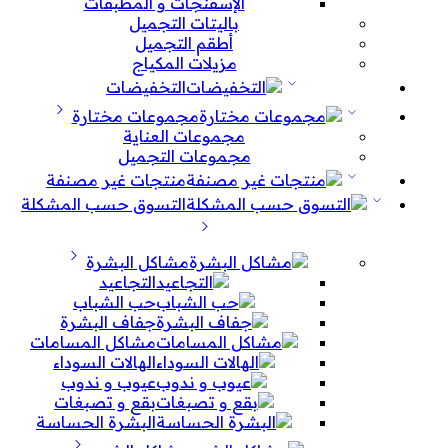
الإسفنجات و المطبقات
باليتات التجميل
أطقم التجميل
مزيلات المكياج
التخفيضات
مجموعات مختارة
مجموعات العناية
مجموعات التجميل
منتجات غير مصنفة
التسوق حسب المشكلة
مشاكل البشرة
التجاعيد
حب الشباب
جفاف البشرة
مشاكل المسامات
الهالات السوداء
عيوب و ندوب
بقع و تصبغات
البشرة الحساسة