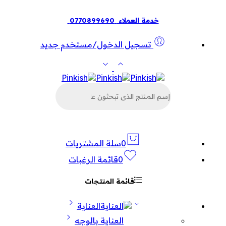
خدمة العملاء
0770899690
تسجيل الدخول/مستخدم جديد
البحث
عن
المنتجات
0
سلة المشتريات
0
قائمة الرغبات
قائمة المنتجات
العناية
العناية بالوجه