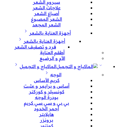
سيروم الشعر
علاجات الشعر
أصباغ الشعر
الشعر المصبوغ
الشعر المجعد
أجهزة العناية بالشعر
أجهزة العناية بالشعر
فرد و تصفيف الشعر
أطقم العناية
الأم و الرضيع
الماكياج و التجميل
الوجه
كريم الأساس
أساس و برايمر و مثبت
كونسيلر و كوركتر
بودرة الوجه
بي بي و سي سي كريم
أحمر الخدود
هايلايتر
برونزر
كونتور