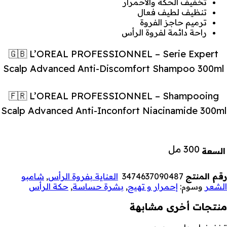
تخفيف الحكة والاحمرار
تنظيف لطيف فعال
ترميم حاجز الفروة
راحة دائمة لفروة الرأس
🇬🇧 L’OREAL PROFESSIONNEL – Serie Expert
Scalp Advanced Anti-Discomfort Shampoo 300ml
🇫🇷 L’OREAL PROFESSIONNEL – Shampooing
Scalp Advanced Anti-Inconfort Niacinamide 300ml
300 مل
السعة
رقم المنتج
3474637090487
العناية بفروة الرأس
,
شامبو
الشعر
وسوم:
إحمرار و تهيج
,
بشرة حساسة
,
حكة الرأس
منتجات أخرى مشابهة