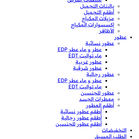
باليتات التجميل
أطقم التجميل
مزيلات المكياج
إكسسوارات المكياج
الأظافر
عطور
عطور نسائية
عطر و ماء عطر EDP
ماء تواليت EDT
عطور غربية
عطور شرقية
عطور رجالية
عطر و ماء عطر EDP
ماء تواليت EDT
عطور للجنسين
معطرات الجسد
أطقم العطور
أطقم عطور نسائية
أطقم عطور رجالية
أطقم عطور للجنسين
التخفيضات
الطلب المسبق