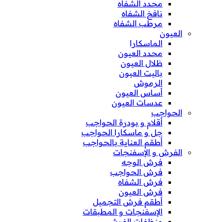
محدد الشفاه
نافخ الشفاه
مرطب الشفاه
العيون
الماسكارا
محدد العيون
ظلال العيون
باليت العيون
الرموش
أساس العيون
عدسات العيون
الحواجب
أقلام و بودرة الحواجب
جل و ماسكارا الحواجب
أطقم العناية بالحواجب
الفرش و الإسفنجات
فرش الوجه
فرش الحواجب
فرش الشفاه
فرش العيون
أطقم فرش التجميل
الإسفنجات و المطبقات
منظفات الفرش