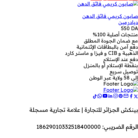
صابون كريمي فائق الدهن
ديادرمين
550
DA
منتجات أصلية 100%
مع ضمان الجودة المطلق
دفع آمن بالبطاقات الإئتمانية
الذهبية و CIB و فيزا و ماستر كارد
دفع عند الإستلام
بنقطة الإستلام أو بالمنزل
توصيل سريع
إلى 58 ولاية عبر الوطن
بينكش الجزائر للتجارة | علامة تجارية مسجلة
الرقم الضريبي: 18629010332518400000