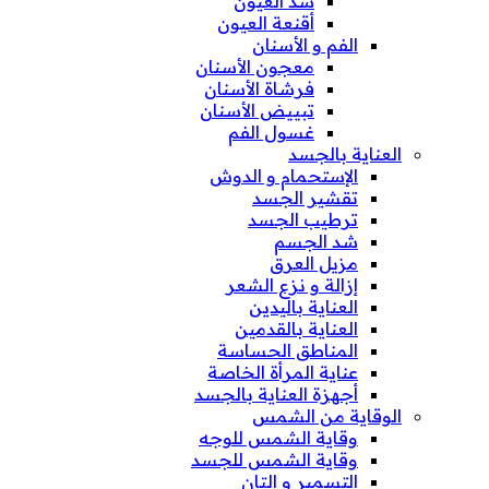
شد العيون
أقنعة العيون
الفم و الأسنان
معجون الأسنان
فرشاة الأسنان
تبييض الأسنان
غسول الفم
العناية بالجسد
الإستحمام و الدوش
تقشير الجسد
ترطيب الجسد
شد الجسم
مزيل العرق
إزالة و نزع الشعر
العناية باليدين
العناية بالقدمين
المناطق الحساسة
عناية المرأة الخاصة
أجهزة العناية بالجسد
الوقاية من الشمس
وقاية الشمس للوجه
وقاية الشمس للجسد
التسمير و التان