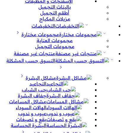
الإسفنجات و المطبقات
باليتات التجميل
أطقم التجميل
مزيلات المكياج
التخفيضات
مجموعات مختارة
مجموعات العناية
مجموعات التجميل
منتجات غير مصنفة
التسوق حسب المشكلة
مشاكل البشرة
التجاعيد
حب الشباب
جفاف البشرة
مشاكل المسامات
الهالات السوداء
عيوب و ندوب
بقع و تصبغات
البشرة الحساسة