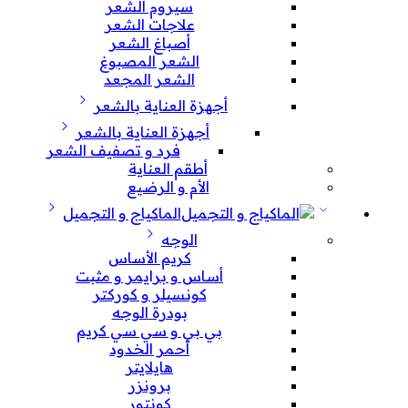
سيروم الشعر
علاجات الشعر
أصباغ الشعر
الشعر المصبوغ
الشعر المجعد
أجهزة العناية بالشعر
أجهزة العناية بالشعر
فرد و تصفيف الشعر
أطقم العناية
الأم و الرضيع
الماكياج و التجميل
الوجه
كريم الأساس
أساس و برايمر و مثبت
كونسيلر و كوركتر
بودرة الوجه
بي بي و سي سي كريم
أحمر الخدود
هايلايتر
برونزر
كونتور