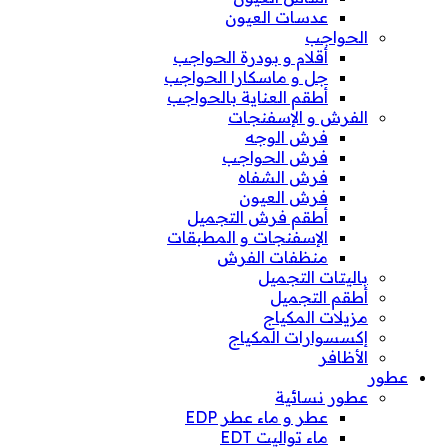
عدسات العيون
الحواجب
أقلام و بودرة الحواجب
جل و ماسكارا الحواجب
أطقم العناية بالحواجب
الفرش و الإسفنجات
فرش الوجه
فرش الحواجب
فرش الشفاه
فرش العيون
أطقم فرش التجميل
الإسفنجات و المطبقات
منظفات الفرش
باليتات التجميل
أطقم التجميل
مزيلات المكياج
إكسسوارات المكياج
الأظافر
عطور
عطور نسائية
عطر و ماء عطر EDP
ماء تواليت EDT