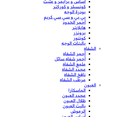
أساس و برايمر و مثبت
كونسيلر و كوركتر
بودرة الوجه
بي بي و سي سي كريم
أحمر الخدود
هايلايتر
برونزر
كونتور
باليتات الوجه
الشفاه
أحمر الشفاه
أحمر شفاه سائل
ملمع الشفاه
محدد الشفاه
نافخ الشفاه
مرطب الشفاه
العيون
الماسكارا
محدد العيون
ظلال العيون
باليت العيون
الرموش
أساس العيون