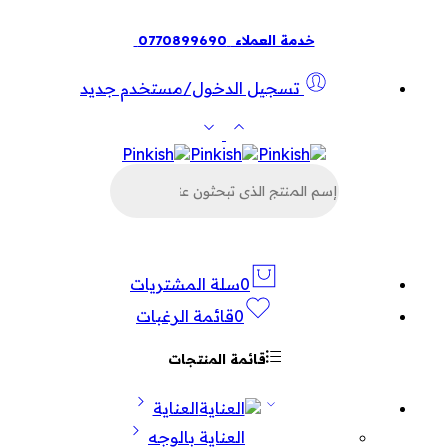
خدمة العملاء
0770899690
تسجيل الدخول/مستخدم جديد
البحث
عن
المنتجات
0
سلة المشتريات
0
قائمة الرغبات
قائمة المنتجات
العناية
العناية بالوجه