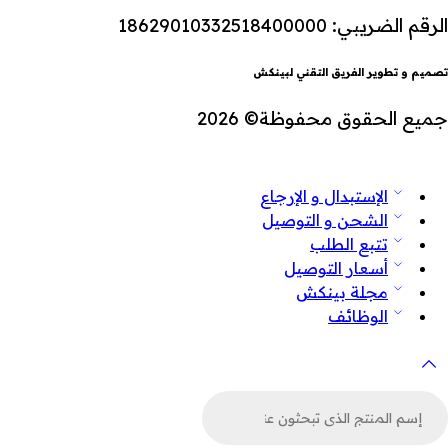
الرقم الضريبي: 18629010332518400000
تصميم و تطوير الفريق التقني لبينكش
جميع الحقوق محفوظة© 2026
الإستبدال و الإرجاع
الشحن و التوصيل
تتبع الطلب
أسعار التوصيل
مجلة بينكش
الوظائف
لبحث
ن
لمنتجات