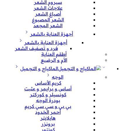
سيروم الشعر
علاجات الشعر
أصباغ الشعر
الشعر المصبوغ
الشعر المجعد
أجهزة العناية بالشعر
أجهزة العناية بالشعر
فرد و تصفيف الشعر
أطقم العناية
الأم و الرضيع
الماكياج و التجميل
الوجه
كريم الأساس
أساس و برايمر و مثبت
كونسيلر و كوركتر
بودرة الوجه
بي بي و سي سي كريم
أحمر الخدود
هايلايتر
برونزر
كونتور