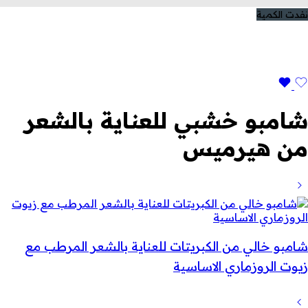
نفدت الكمية
شامبو خشبي للعناية بالشعر
من هيرميس
شامبو خالي من الكبريتات للعناية بالشعر المرطب مع
زيوت الروزماري الاساسية