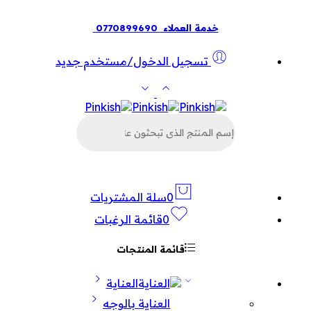
خدمة العملاء
0770899690
تسجيل الدخول/مستخدم جديد
البحث
عن
المنتجات
0
سلة المشتريات
0
قائمة الرغبات
قائمة المنتجات
العناية
العناية بالوجه