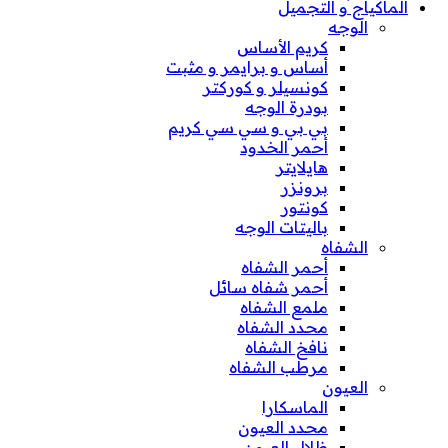
الماكياج و التجميل
الوجه
كريم الأساس
أساس و برايمر و مثبت
كونسيلر و كوركتر
بودرة الوجه
بي بي و سي سي كريم
أحمر الخدود
هايلايتر
برونزر
كونتور
باليتات الوجه
الشفاه
أحمر الشفاه
أحمر شفاه سائل
ملمع الشفاه
محدد الشفاه
نافخ الشفاه
مرطب الشفاه
العيون
الماسكارا
محدد العيون
ظلال العيون