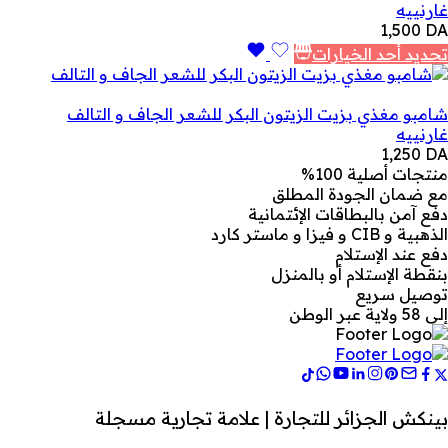
غارنييه
1,500
DA
تحديد أحد الخيارات
شامبو مغذي بزيت الزيتون البكر للشعر الجاف و التالف
غارنييه
1,250
DA
منتجات أصلية 100%
مع ضمان الجودة المطلق
دفع آمن بالبطاقات الإئتمانية
الذهبية و CIB و فيزا و ماستر كارد
دفع عند الإستلام
بنقطة الإستلام أو بالمنزل
توصيل سريع
إلى 58 ولاية عبر الوطن
بينكش الجزائر للتجارة | علامة تجارية مسجلة