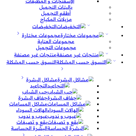
الإسفنجات و المطبقات
باليتات التجميل
أطقم التجميل
مزيلات المكياج
التخفيضات
مجموعات مختارة
مجموعات العناية
مجموعات التجميل
منتجات غير مصنفة
التسوق حسب المشكلة
مشاكل البشرة
التجاعيد
حب الشباب
جفاف البشرة
مشاكل المسامات
الهالات السوداء
عيوب و ندوب
بقع و تصبغات
البشرة الحساسة