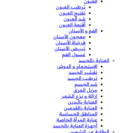
العيون
ترطيب العيون
تفتيح العيون
شد العيون
أقنعة العيون
الفم و الأسنان
معجون الأسنان
فرشاة الأسنان
تبييض الأسنان
غسول الفم
العناية بالجسد
الإستحمام و الدوش
تقشير الجسد
ترطيب الجسد
شد الجسم
مزيل العرق
إزالة و نزع الشعر
العناية باليدين
العناية بالقدمين
المناطق الحساسة
عناية المرأة الخاصة
أجهزة العناية بالجسد
الوقاية من الشمس