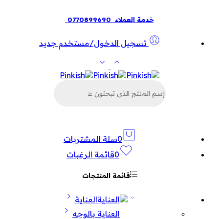
خدمة العملاء
0770899690
تسجيل الدخول/مستخدم جديد
البحث
عن
المنتجات
0
سلة المشتريات
0
قائمة الرغبات
قائمة المنتجات
العناية
العناية بالوجه