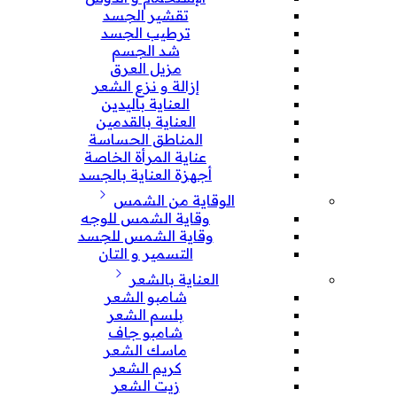
تقشير الجسد
ترطيب الجسد
شد الجسم
مزيل العرق
إزالة و نزع الشعر
العناية باليدين
العناية بالقدمين
المناطق الحساسة
عناية المرأة الخاصة
أجهزة العناية بالجسد
الوقاية من الشمس
وقاية الشمس للوجه
وقاية الشمس للجسد
التسمير و التان
العناية بالشعر
شامبو الشعر
بلسم الشعر
شامبو جاف
ماسك الشعر
كريم الشعر
زيت الشعر