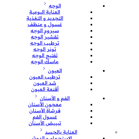
الوجه
العناية اليومية
التجديد و التغذية
غسول و منظف
سيروم الوجه
تقشير الوجه
ترطيب الوجه
تونر الوجه
تفتيح الوجه
ماسك الوجه
العيون
ترطيب العيون
شد العيون
أقنعة العيون
الفم و الأسنان
معجون الأسنان
فرشاة الأسنان
غسول الفم
تبييض الأسنان
العناية بالجسد
الإستحمام و الدوش