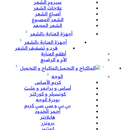
سيروم الشعر
علاجات الشعر
أصباغ الشعر
الشعر المصبوغ
الشعر المجعد
أجهزة العناية بالشعر
أجهزة العناية بالشعر
فرد و تصفيف الشعر
أطقم العناية
الأم و الرضيع
الماكياج و التجميل
الوجه
كريم الأساس
أساس و برايمر و مثبت
كونسيلر و كوركتر
بودرة الوجه
بي بي و سي سي كريم
أحمر الخدود
هايلايتر
برونزر
كونتور