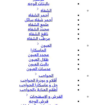
باليتات الوجه
الشفاه
أحمر الشفاه
أحمر شفاه سائل
ملمع الشفاه
محدد الشفاه
نافخ الشفاه
مرطب الشفاه
العيون
الماسكارا
محدد العيون
ظلال العيون
باليت العيون
عدسات العيون
الحواجب
أقلام و بودرة الحواجب
جل و ماسكارا الحواجب
أطقم العناية بالحواجب
الفرش و الإسفنجات
فرش الوجه