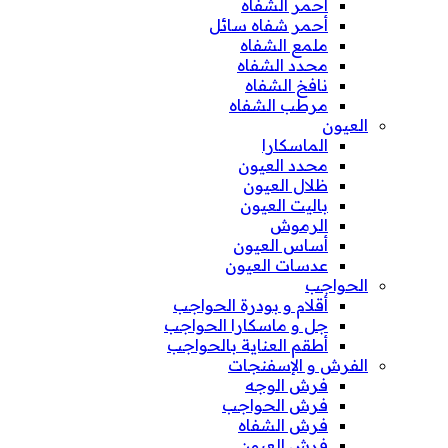
أحمر الشفاه
أحمر شفاه سائل
ملمع الشفاه
محدد الشفاه
نافخ الشفاه
مرطب الشفاه
العيون
الماسكارا
محدد العيون
ظلال العيون
باليت العيون
الرموش
أساس العيون
عدسات العيون
الحواجب
أقلام و بودرة الحواجب
جل و ماسكارا الحواجب
أطقم العناية بالحواجب
الفرش و الإسفنجات
فرش الوجه
فرش الحواجب
فرش الشفاه
فرش العيون