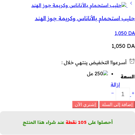
حليب استحمام بالأناناس وكريمة جوز الهند
1,050
DA
1,050
DA
أسرعوا! التخفيض ينتهي خلال :
السعة
إزالة
ليب
ستحمام
الغريب
إضافة إلى السلة
إشتري الآن
روت
لوردي
لكمية
أحصلوا على
105
نقطة
عند شراء هذا المنتج