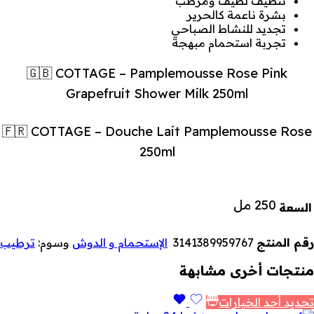
تنظيف لطيف ومرطب
بشرة ناعمة كالحرير
تجديد للنشاط الصباحي
تجربة استحمام مبهجة
🇬🇧 COTTAGE – Pamplemousse Rose Pink
Grapefruit Shower Milk 250ml
🇫🇷 COTTAGE – Douche Lait Pamplemousse Rose
250ml
250 مل
السعة
رقم المنتج
3141389959767
الإستحمام و الدوش
وسوم:
ترطيب
منتجات أخرى مشابهة
تحديد أحد الخيارات