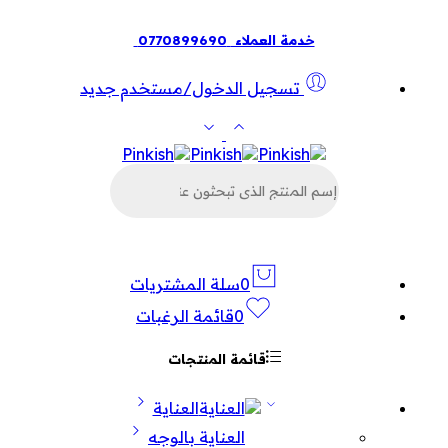
خدمة العملاء
0770899690
تسجيل الدخول/مستخدم جديد
البحث
عن
المنتجات
0
سلة المشتريات
0
قائمة الرغبات
قائمة المنتجات
العناية
العناية بالوجه