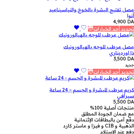
مصل تفتيح البشرة بالخوخ والنياسيناميد
أنوا
4,900
DA
تحديد أحد الخيارات
مصل مرطب للوجه بالهيالورونيك
ذا اورديناري
3,500
DA
جديد
تحديد أحد الخيارات
كريم مرطب للبشرة و الجسم – 24 ساعة
سيرافي
5,500
DA
منتجات أصلية 100%
مع ضمان الجودة المطلق
دفع آمن بالبطاقات الإئتمانية
الذهبية و CIB و فيزا و ماستر كارد
دفع عند الإستلام