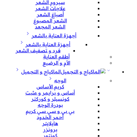
سيروم الشعر
علاجات الشعر
أصباغ الشعر
الشعر المصبوغ
الشعر المجعد
أجهزة العناية بالشعر
أجهزة العناية بالشعر
فرد و تصفيف الشعر
أطقم العناية
الأم و الرضيع
الماكياج و التجميل
الوجه
كريم الأساس
أساس و برايمر و مثبت
كونسيلر و كوركتر
بودرة الوجه
بي بي و سي سي كريم
أحمر الخدود
هايلايتر
برونزر
كونتور