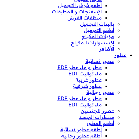
أطقم فرش التجميل
الإسفنجات و المطبقات
منظفات الفرش
باليتات التجميل
أطقم التجميل
مزيلات المكياج
إكسسوارات المكياج
الأظافر
عطور
عطور نسائية
عطر و ماء عطر EDP
ماء تواليت EDT
عطور غربية
عطور شرقية
عطور رجالية
عطر و ماء عطر EDP
ماء تواليت EDT
عطور للجنسين
معطرات الجسد
أطقم العطور
أطقم عطور نسائية
أطقم عطور رجالية