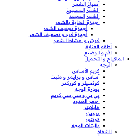
أصباغ الشعر
الشعر المصبوغ
الشعر المجعد
أجهزة العناية بالشعر
أجهزة تجفيف الشعر
أجهزة فرد و تصفيف الشعر
فرش و أمشاط الشعر
أطقم العناية
الأم و الرضيع
الماكياج و التجميل
الوجه
كريم الأساس
أساس و برايمر و مثبت
كونسيلر و كوركتر
بودرة الوجه
بي بي و سي سي كريم
أحمر الخدود
هايلايتر
برونزر
كونتور
باليتات الوجه
الشفاه