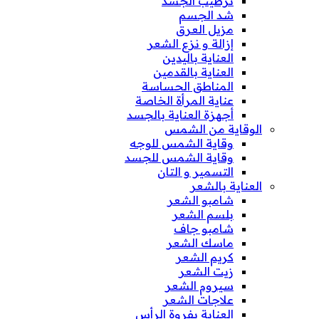
ترطيب الجسد
شد الجسم
مزيل العرق
إزالة و نزع الشعر
العناية باليدين
العناية بالقدمين
المناطق الحساسة
عناية المرأة الخاصة
أجهزة العناية بالجسد
الوقاية من الشمس
وقاية الشمس للوجه
وقاية الشمس للجسد
التسمير و التان
العناية بالشعر
شامبو الشعر
بلسم الشعر
شامبو جاف
ماسك الشعر
كريم الشعر
زيت الشعر
سيروم الشعر
علاجات الشعر
العناية بفروة الرأس