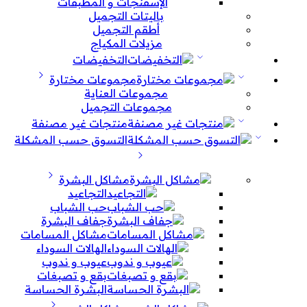
الإسفنجات و المطبقات
باليتات التجميل
أطقم التجميل
مزيلات المكياج
التخفيضات
مجموعات مختارة
مجموعات العناية
مجموعات التجميل
منتجات غير مصنفة
التسوق حسب المشكلة
مشاكل البشرة
التجاعيد
حب الشباب
جفاف البشرة
مشاكل المسامات
الهالات السوداء
عيوب و ندوب
بقع و تصبغات
البشرة الحساسة