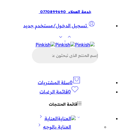
خدمة العملاء
0770899690
تسجيل الدخول/مستخدم جديد
البحث
عن
المنتجات
0
سلة المشتريات
0
قائمة الرغبات
قائمة المنتجات
العناية
العناية بالوجه