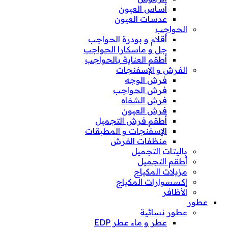
أساس العيون
عدسات العيون
الحواجب
أقلام و بودرة الحواجب
جل و ماسكارا الحواجب
أطقم العناية بالحواجب
الفرش و الإسفنجات
فرش الوجه
فرش الحواجب
فرش الشفاه
فرش العيون
أطقم فرش التجميل
الإسفنجات و المطبقات
منظفات الفرش
باليتات التجميل
أطقم التجميل
مزيلات المكياج
إكسسوارات المكياج
الأظافر
عطور
عطور نسائية
عطر و ماء عطر EDP