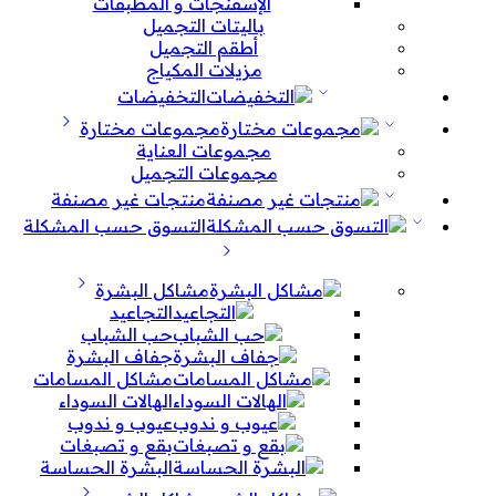
الإسفنجات و المطبقات
باليتات التجميل
أطقم التجميل
مزيلات المكياج
التخفيضات
مجموعات مختارة
مجموعات العناية
مجموعات التجميل
منتجات غير مصنفة
التسوق حسب المشكلة
مشاكل البشرة
التجاعيد
حب الشباب
جفاف البشرة
مشاكل المسامات
الهالات السوداء
عيوب و ندوب
بقع و تصبغات
البشرة الحساسة