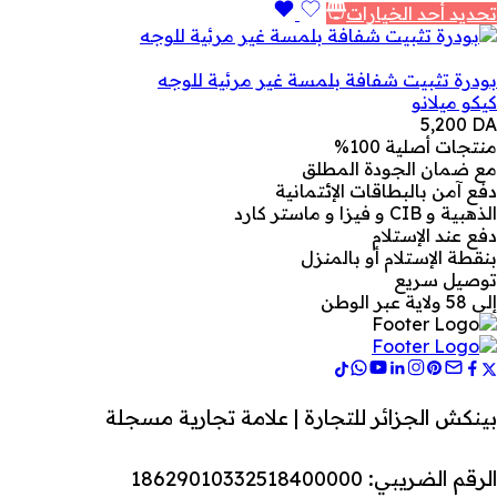
تحديد أحد الخيارات
بودرة تثبيت شفافة بلمسة غير مرئية للوجه
كيكو ميلانو
5,200
DA
منتجات أصلية 100%
مع ضمان الجودة المطلق
دفع آمن بالبطاقات الإئتمانية
الذهبية و CIB و فيزا و ماستر كارد
دفع عند الإستلام
بنقطة الإستلام أو بالمنزل
توصيل سريع
إلى 58 ولاية عبر الوطن
بينكش الجزائر للتجارة | علامة تجارية مسجلة
الرقم الضريبي: 18629010332518400000