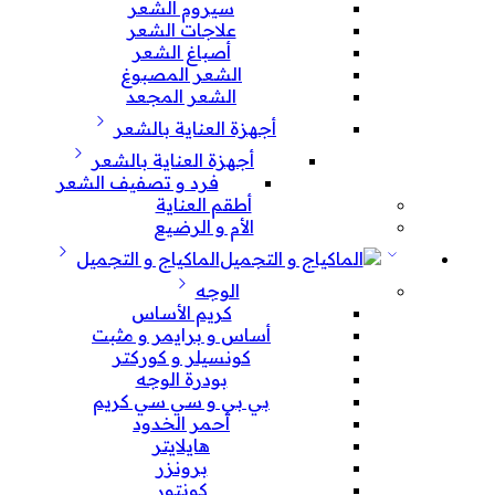
سيروم الشعر
علاجات الشعر
أصباغ الشعر
الشعر المصبوغ
الشعر المجعد
أجهزة العناية بالشعر
أجهزة العناية بالشعر
فرد و تصفيف الشعر
أطقم العناية
الأم و الرضيع
الماكياج و التجميل
الوجه
كريم الأساس
أساس و برايمر و مثبت
كونسيلر و كوركتر
بودرة الوجه
بي بي و سي سي كريم
أحمر الخدود
هايلايتر
برونزر
كونتور