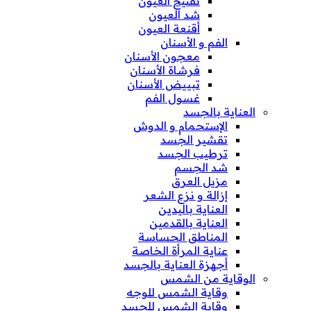
تفتيح العيون
شد العيون
أقنعة العيون
الفم و الأسنان
معجون الأسنان
فرشاة الأسنان
تبييض الأسنان
غسول الفم
العناية بالجسد
الإستحمام و الدوش
تقشير الجسد
ترطيب الجسد
شد الجسم
مزيل العرق
إزالة و نزع الشعر
العناية باليدين
العناية بالقدمين
المناطق الحساسة
عناية المرأة الخاصة
أجهزة العناية بالجسد
الوقاية من الشمس
وقاية الشمس للوجه
وقاية الشمس للجسد