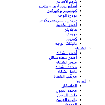
كريم الأساس
أساس و برايمر و مثبت
كونسيلر و كوركتر
بودرة الوجه
بي بي و سي سي كريم
أحمر الخدود
هايلايتر
برونزر
كونتور
باليتات الوجه
الشفاه
أحمر الشفاه
أحمر شفاه سائل
ملمع الشفاه
محدد الشفاه
نافخ الشفاه
مرطب الشفاه
العيون
الماسكارا
محدد العيون
ظلال العيون
باليت العيون
الرموش