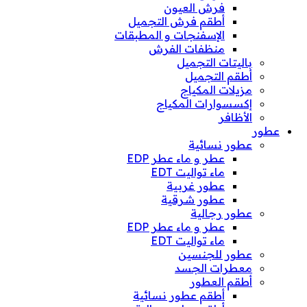
فرش العيون
أطقم فرش التجميل
الإسفنجات و المطبقات
منظفات الفرش
باليتات التجميل
أطقم التجميل
مزيلات المكياج
إكسسوارات المكياج
الأظافر
عطور
عطور نسائية
عطر و ماء عطر EDP
ماء تواليت EDT
عطور غربية
عطور شرقية
عطور رجالية
عطر و ماء عطر EDP
ماء تواليت EDT
عطور للجنسين
معطرات الجسد
أطقم العطور
أطقم عطور نسائية