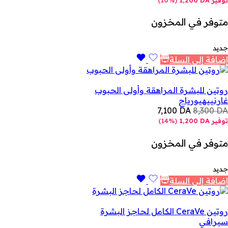
متوفر في المخزون
جديد
إضافة إلى السلة
روتين للبشرة المراهقة وأولى الحبوب
غارنييه
يورياج
7,100
DA
8,300
DA
توفير
DA
1,200
(
14%
)
متوفر في المخزون
جديد
إضافة إلى السلة
روتين CeraVe الكامل لحاجز البشرة
سيرافي