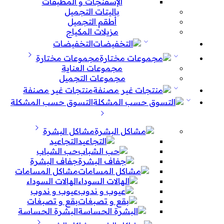
الإسفنجات و المطبقات
باليتات التجميل
أطقم التجميل
مزيلات المكياج
التخفيضات
مجموعات مختارة
مجموعات العناية
مجموعات التجميل
منتجات غير مصنفة
التسوق حسب المشكلة
مشاكل البشرة
التجاعيد
حب الشباب
جفاف البشرة
مشاكل المسامات
الهالات السوداء
عيوب و ندوب
بقع و تصبغات
البشرة الحساسة