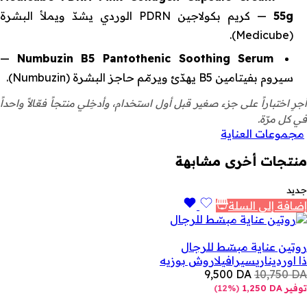
55g
— كريم بكولاجين PDRN الوردي يشدّ ويملأ البشرة
(Medicube).
—
Numbuzin B5 Pantothenic Soothing Serum
سيروم بفيتامين B5 يهدّئ ويرمّم حاجز البشرة (Numbuzin).
أجرِ اختباراً على جزء صغير قبل أول استخدام، وأدخِلي منتجاً فعّالاً واحداً
في كل مرّة.
مجموعات العناية
منتجات أخرى مشابهة
جديد
إضافة إلى السلة
روتين عناية مبسّط للرجال
ذا اورديناري
سيرافي
لاروش بوزيه
9,500
DA
10,750
DA
توفير
DA
1,250
(
12%
)