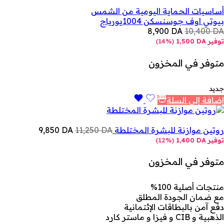
أساسيات الحماية اليومية من الشمس
بيوتي اوف جوسن
سكن 1004
يورياج
8,900
DA
10,400
DA
توفير
DA
1,500
(
14%
)
متوفر في المخزون
جديد
إضافة إلى السلة
روتين موازنة للبشرة المختلطة
DA
11,250
DA
9,850
توفير
DA
1,400
(
12%
)
متوفر في المخزون
منتجات أصلية 100%
مع ضمان الجودة المطلق
دفع آمن بالبطاقات الإئتمانية
الذهبية و CIB و فيزا و ماستر كارد