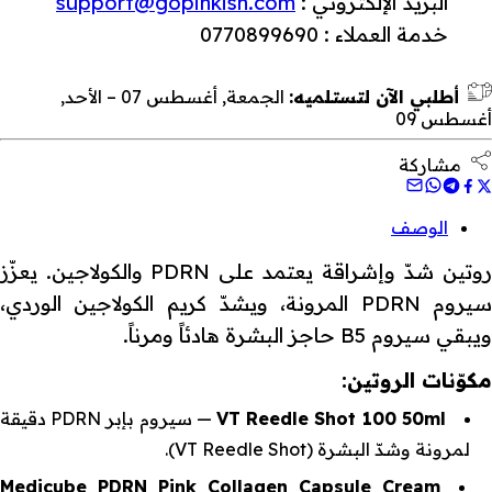
البريد الإلكتروني :
support@gopinkish.com
خدمة العملاء : 0770899690
أطلبي الآن لتستلميه:
الجمعة, أغسطس 07 – الأحد,
أغسطس 09
مشاركة
الوصف
روتين شدّ وإشراقة يعتمد على PDRN والكولاجين. يعزّز
سيروم PDRN المرونة، ويشدّ كريم الكولاجين الوردي،
ويبقي سيروم B5 حاجز البشرة هادئاً ومرناً.
مكوّنات الروتين:
VT Reedle Shot 100 50ml
— سيروم بإبر PDRN دقيقة
لمرونة وشدّ البشرة (VT Reedle Shot).
Medicube PDRN Pink Collagen Capsule Cream