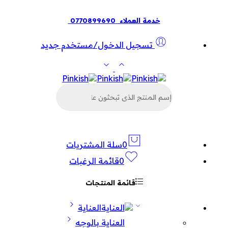
خدمة العملاء
0770899690
تسجيل الدخول/مستخدم جديد
البحث
عن
المنتجات
0
سلة المشتريات
0
قائمة الرغبات
قائمة المنتجات
العناية
العناية بالوجه