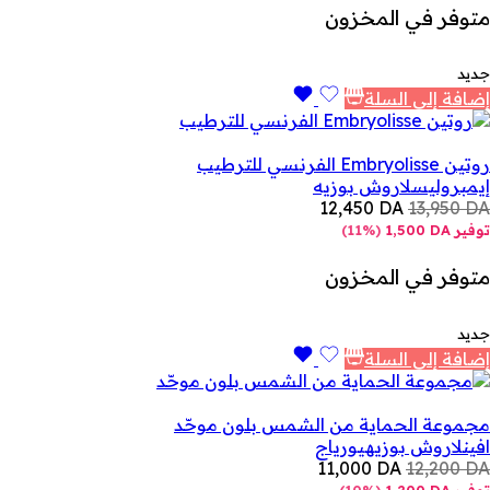
متوفر في المخزون
جديد
إضافة إلى السلة
روتين Embryolisse الفرنسي للترطيب
إيمبروليس
لاروش بوزيه
12,450
DA
13,950
DA
توفير
DA
1,500
(
11%
)
متوفر في المخزون
جديد
إضافة إلى السلة
مجموعة الحماية من الشمس بلون موحّد
افين
لاروش بوزيه
يورياج
11,000
DA
12,200
DA
توفير
DA
1,200
(
10%
)