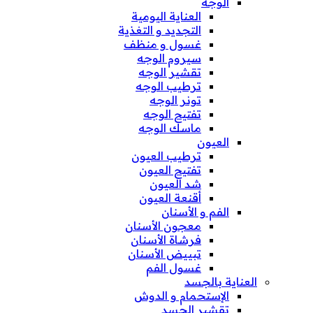
الوجه
العناية اليومية
التجديد و التغذية
غسول و منظف
سيروم الوجه
تقشير الوجه
ترطيب الوجه
تونر الوجه
تفتيح الوجه
ماسك الوجه
العيون
ترطيب العيون
تفتيح العيون
شد العيون
أقنعة العيون
الفم و الأسنان
معجون الأسنان
فرشاة الأسنان
تبييض الأسنان
غسول الفم
العناية بالجسد
الإستحمام و الدوش
تقشير الجسد