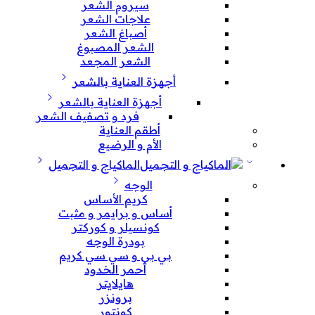
سيروم الشعر
علاجات الشعر
أصباغ الشعر
الشعر المصبوغ
الشعر المجعد
أجهزة العناية بالشعر
أجهزة العناية بالشعر
فرد و تصفيف الشعر
أطقم العناية
الأم و الرضيع
الماكياج و التجميل
الوجه
كريم الأساس
أساس و برايمر و مثبت
كونسيلر و كوركتر
بودرة الوجه
بي بي و سي سي كريم
أحمر الخدود
هايلايتر
برونزر
كونتور