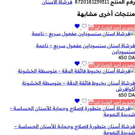
رقم المنتج
8720181239311
فرشاة الأسنان
منتجات أخرى مشابهة
تحديد أحد الخيارات
فرشاة اسنان سنسوداين مفعول سريع – ناعمة
سنسوداين
450
DA
تحديد أحد الخيارات
فرشاة أسنان بخيوط فائقة الدقة – متوسطة الخشونة
أكوافرش
650
DA
تحديد أحد الخيارات
فرشاة أسنان متطورة لإصلاح وحماية للأسنان الحساسة –
شديدة النعومة