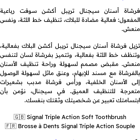
فرشاة أسنان سيجنال تريبل أكشن سوفت رباعية
المفعول: فعالية مضادة للبلاك، تنظيف خط اللثة، ونفس
منعش.
تزيل فرشاة أسنان سيجنال تريبل أكشن البلاك بفعالية،
وتنظف خط اللثة بفعالية، وتتميز بفرشاة لسان لتنفس
منعش. مقبض مصمم لسهولة وراحة تنظيف الأسنان
بالفرشاة مع مسند للإبهام، وعنق مائل لسهولة الوصول
إلى الأسنان الخلفية، ورأس فرشاة مدبب بشعيرات
متعرجة للتنظيف العميق. في سيجنال، نؤمن بأن
ابتسامتك تعبير عن شخصيتك وثقتك بنفسك.
🇬🇧 Signal Triple Action Soft Toothbrush
🇫🇷 Brosse à Dents Signal Triple Action Souple