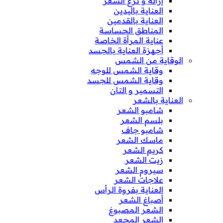
إزالة و نزع الشعر
العناية باليدين
العناية بالقدمين
المناطق الحساسة
عناية المرأة الخاصة
أجهزة العناية بالجسد
الوقاية من الشمس
وقاية الشمس للوجه
وقاية الشمس للجسد
التسمير و التان
العناية بالشعر
شامبو الشعر
بلسم الشعر
شامبو جاف
ماسك الشعر
كريم الشعر
زيت الشعر
سيروم الشعر
علاجات الشعر
العناية بفروة الرأس
أصباغ الشعر
الشعر المصبوغ
الشعر المجعد