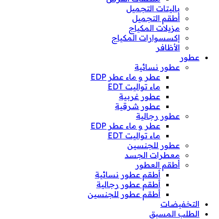
باليتات التجميل
أطقم التجميل
مزيلات المكياج
إكسسوارات المكياج
الأظافر
عطور
عطور نسائية
عطر و ماء عطر EDP
ماء تواليت EDT
عطور غربية
عطور شرقية
عطور رجالية
عطر و ماء عطر EDP
ماء تواليت EDT
عطور للجنسين
معطرات الجسد
أطقم العطور
أطقم عطور نسائية
أطقم عطور رجالية
أطقم عطور للجنسين
التخفيضات
الطلب المسبق