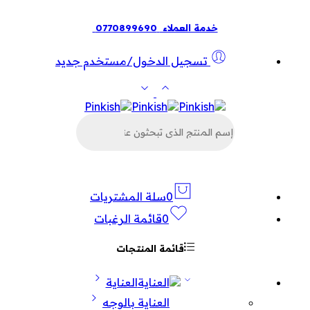
خدمة العملاء
0770899690
تسجيل الدخول/مستخدم جديد
البحث
عن
المنتجات
0
سلة المشتريات
0
قائمة الرغبات
قائمة المنتجات
العناية
العناية بالوجه