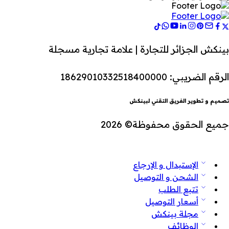
بينكش الجزائر للتجارة | علامة تجارية مسجلة
الرقم الضريبي: 18629010332518400000
تصميم و تطوير الفريق التقني لبينكش
جميع الحقوق محفوظة© 2026
الإستبدال و الإرجاع
الشحن و التوصيل
تتبع الطلب
أسعار التوصيل
مجلة بينكش
الوظائف