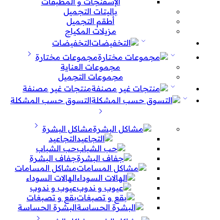
الإسفنجات و المطبقات
باليتات التجميل
أطقم التجميل
مزيلات المكياج
التخفيضات
مجموعات مختارة
مجموعات العناية
مجموعات التجميل
منتجات غير مصنفة
التسوق حسب المشكلة
مشاكل البشرة
التجاعيد
حب الشباب
جفاف البشرة
مشاكل المسامات
الهالات السوداء
عيوب و ندوب
بقع و تصبغات
البشرة الحساسة