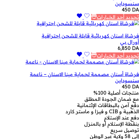
سنسوداين
450
DA
تحديد أحد الخيارات
فرشاة اسنان كهربائية قابلة للشحن احترافية
أورال بي
6,850
DA
تحديد أحد الخيارات
فرشاة أسنان مصممة لحماية مينا الاسنان – ناعمة
سنسوداين
450
DA
منتجات أصلية 100%
مع ضمان الجودة المطلق
دفع آمن بالبطاقات الإئتمانية
الذهبية و CIB و فيزا و ماستر كارد
دفع عند الإستلام
بنقطة الإستلام أو بالمنزل
توصيل سريع
إلى 58 ولاية عبر الوطن