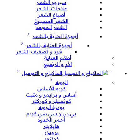
سيروم الشعر
علاجات الشعر
أصباغ الشعر
الشعر المصبوغ
الشعر المجعد
أجهزة العناية بالشعر
أجهزة العناية بالشعر
فرد و تصفيف الشعر
أطقم العناية
الأم و الرضيع
الماكياج و التجميل
الوجه
كريم الأساس
أساس و برايمر و مثبت
كونسيلر و كوركتر
بودرة الوجه
بي بي و سي سي كريم
أحمر الخدود
هايلايتر
برونزر
كونتور