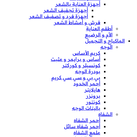
أجهزة العناية بالشعر
أجهزة تجفيف الشعر
أجهزة فرد و تصفيف الشعر
فرش و أمشاط الشعر
أطقم العناية
الأم و الرضيع
الماكياج و التجميل
الوجه
كريم الأساس
أساس و برايمر و مثبت
كونسيلر و كوركتر
بودرة الوجه
بي بي و سي سي كريم
أحمر الخدود
هايلايتر
برونزر
كونتور
باليتات الوجه
الشفاه
أحمر الشفاه
أحمر شفاه سائل
ملمع الشفاه