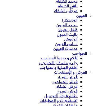
محدد الشفاه
نافخ الشفاه
مرطب الشفاه
العيون
الماسكارا
محدد العيون
ظلال العيون
باليت العيون
الرموش
أساس العيون
عدسات العيون
الحواجب
أقلام و بودرة الحواجب
جل و ماسكارا الحواجب
أطقم العناية بالحواجب
الفرش و الإسفنجات
فرش الوجه
فرش الحواجب
فرش الشفاه
فرش العيون
أطقم فرش التجميل
الإسفنجات و المطبقات
منظفات الفرش