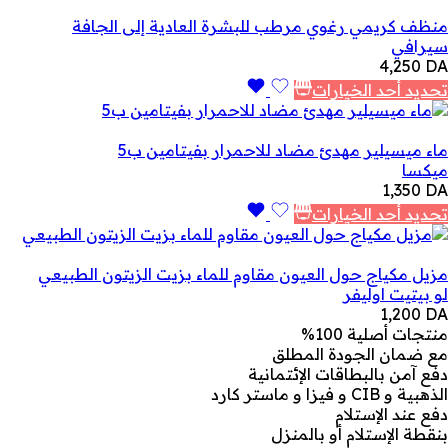
منظف ​​كريمي رغوي مرطب للبشرة العادية إلى الجافة
سيرافي
4,250
DA
تحديد أحد الخيارات
ماء ميسيلير مهدئ مضاد للاحمرار بفيتامين ب5
ميكسا
1,350
DA
تحديد أحد الخيارات
مزيل مكياج حول العيون مقاوم للماء بزيت الزيتون الطبيعي
لو بيتيت اوليفر
1,200
DA
منتجات أصلية 100%
مع ضمان الجودة المطلق
دفع آمن بالبطاقات الإئتمانية
الذهبية و CIB و فيزا و ماستر كارد
دفع عند الإستلام
بنقطة الإستلام أو بالمنزل