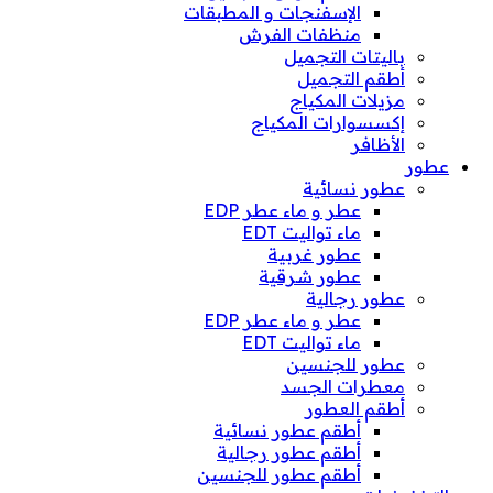
الإسفنجات و المطبقات
منظفات الفرش
باليتات التجميل
أطقم التجميل
مزيلات المكياج
إكسسوارات المكياج
الأظافر
عطور
عطور نسائية
عطر و ماء عطر EDP
ماء تواليت EDT
عطور غربية
عطور شرقية
عطور رجالية
عطر و ماء عطر EDP
ماء تواليت EDT
عطور للجنسين
معطرات الجسد
أطقم العطور
أطقم عطور نسائية
أطقم عطور رجالية
أطقم عطور للجنسين