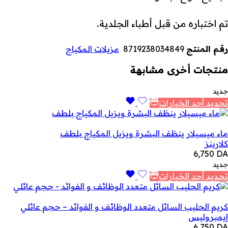
تم اختباره من قبل أطباء الجلدية.
رقم المنتج
8719238034849
مزيلات المكياج
منتجات أخرى مشابهة
جديد
تحديد أحد الخيارات
ماء ميسيلار ينظف البشرة ويزيل المكياج بلطف
كلارينز
6,750
DA
جديد
تحديد أحد الخيارات
كريم الحليب السائل متعدد الوظائف و الفوائد – حجم عائلي
إيمبروليس
6,750
DA