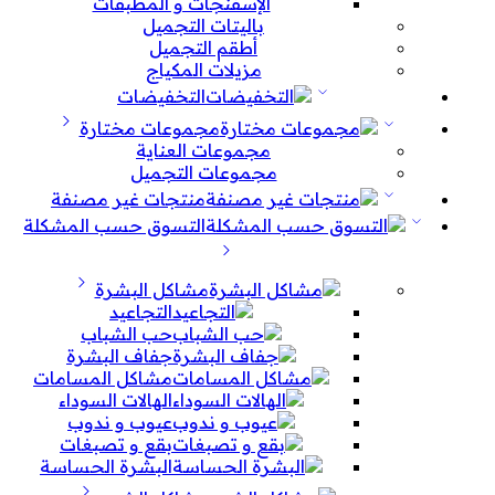
الإسفنجات و المطبقات
باليتات التجميل
أطقم التجميل
مزيلات المكياج
التخفيضات
مجموعات مختارة
مجموعات العناية
مجموعات التجميل
منتجات غير مصنفة
التسوق حسب المشكلة
مشاكل البشرة
التجاعيد
حب الشباب
جفاف البشرة
مشاكل المسامات
الهالات السوداء
عيوب و ندوب
بقع و تصبغات
البشرة الحساسة