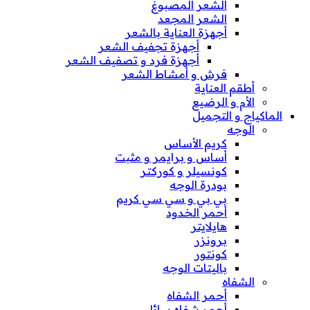
الشعر المصبوغ
الشعر المجعد
أجهزة العناية بالشعر
أجهزة تجفيف الشعر
أجهزة فرد و تصفيف الشعر
فرش و أمشاط الشعر
أطقم العناية
الأم و الرضيع
الماكياج و التجميل
الوجه
كريم الأساس
أساس و برايمر و مثبت
كونسيلر و كوركتر
بودرة الوجه
بي بي و سي سي كريم
أحمر الخدود
هايلايتر
برونزر
كونتور
باليتات الوجه
الشفاه
أحمر الشفاه
أحمر شفاه سائل