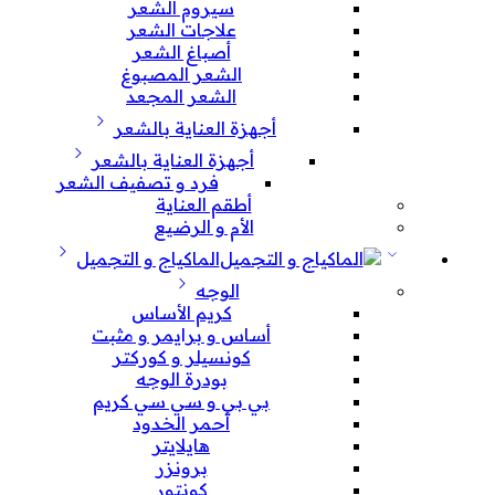
سيروم الشعر
علاجات الشعر
أصباغ الشعر
الشعر المصبوغ
الشعر المجعد
أجهزة العناية بالشعر
أجهزة العناية بالشعر
فرد و تصفيف الشعر
أطقم العناية
الأم و الرضيع
الماكياج و التجميل
الوجه
كريم الأساس
أساس و برايمر و مثبت
كونسيلر و كوركتر
بودرة الوجه
بي بي و سي سي كريم
أحمر الخدود
هايلايتر
برونزر
كونتور