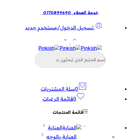
خدمة العملاء
0770899690
تسجيل الدخول/مستخدم جديد
البحث
عن
المنتجات
0
سلة المشتريات
0
قائمة الرغبات
قائمة المنتجات
العناية
العناية بالوجه