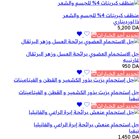
منظف ​​كبريتات 4% للجسم والشعر
ذا اورديناري
5,200
DA
تحديد أحد الخيارات
جل الاستحمام العضوي برائحة العسل وزهر البرتقال
غارنييه
950
DA
تحديد أحد الخيارات
جل إستحمام بزيت بذور الكشمير و القطن و الفيتامينات
نيفيا
تحديد أحد الخيارات
جل استحمام منعش برائحة إبرة الراعي والفانيليا
نيفيا
1,450
DA