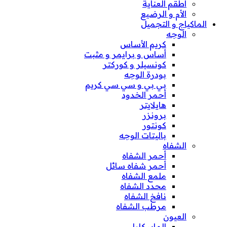
أطقم العناية
الأم و الرضيع
الماكياج و التجميل
الوجه
كريم الأساس
أساس و برايمر و مثبت
كونسيلر و كوركتر
بودرة الوجه
بي بي و سي سي كريم
أحمر الخدود
هايلايتر
برونزر
كونتور
باليتات الوجه
الشفاه
أحمر الشفاه
أحمر شفاه سائل
ملمع الشفاه
محدد الشفاه
نافخ الشفاه
مرطب الشفاه
العيون
الماسكارا