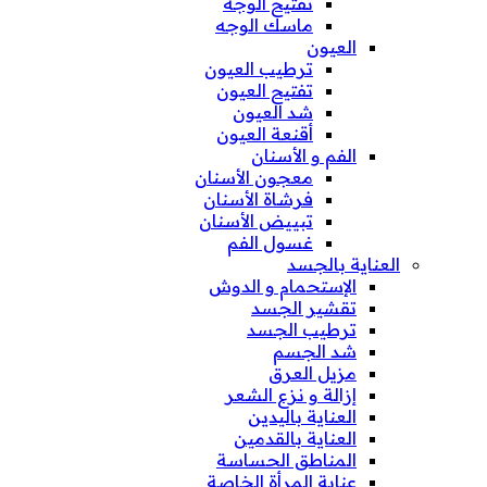
تفتيح الوجه
ماسك الوجه
العيون
ترطيب العيون
تفتيح العيون
شد العيون
أقنعة العيون
الفم و الأسنان
معجون الأسنان
فرشاة الأسنان
تبييض الأسنان
غسول الفم
العناية بالجسد
الإستحمام و الدوش
تقشير الجسد
ترطيب الجسد
شد الجسم
مزيل العرق
إزالة و نزع الشعر
العناية باليدين
العناية بالقدمين
المناطق الحساسة
عناية المرأة الخاصة