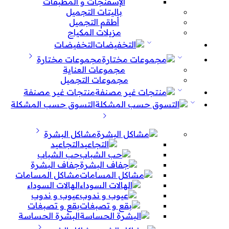
الإسفنجات و المطبقات
باليتات التجميل
أطقم التجميل
مزيلات المكياج
التخفيضات
مجموعات مختارة
مجموعات العناية
مجموعات التجميل
منتجات غير مصنفة
التسوق حسب المشكلة
مشاكل البشرة
التجاعيد
حب الشباب
جفاف البشرة
مشاكل المسامات
الهالات السوداء
عيوب و ندوب
بقع و تصبغات
البشرة الحساسة