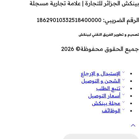
بينكش الجزائر للتجارة | علامة تجارية مسجلة
الرقم الضريبي: 18629010332518400000
تصميم و تطوير الفريق التقني لبينكش
جميع الحقوق محفوظة© 2026
الإستبدال و الإرجاع
الشحن و التوصيل
تتبع الطلب
أسعار التوصيل
مجلة بينكش
الوظائف
لبحث