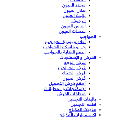
محدد العيون
ظلال العيون
باليت العيون
الرموش
أساس العيون
عدسات العيون
الحواجب
أقلام و بودرة الحواجب
جل و ماسكارا الحواجب
أطقم العناية بالحواجب
الفرش و الإسفنجات
فرش الوجه
فرش الحواجب
فرش الشفاه
فرش العيون
أطقم فرش التجميل
الإسفنجات و المطبقات
منظفات الفرش
باليتات التجميل
أطقم التجميل
مزيلات المكياج
إكسسوارات المكياج