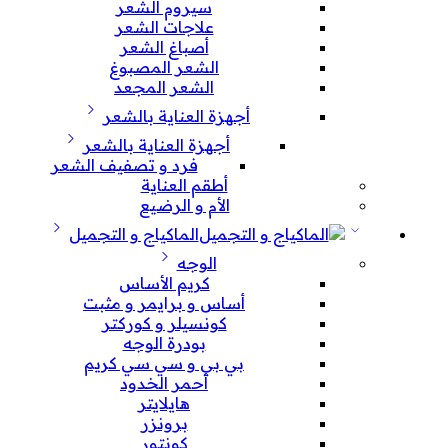
سيروم الشعر
علاجات الشعر
أصباغ الشعر
الشعر المصبوغ
الشعر المجعد
أجهزة العناية بالشعر
أجهزة العناية بالشعر
فرد و تصفيف الشعر
أطقم العناية
الأم و الرضيع
الماكياج و التجميل
الوجه
كريم الأساس
أساس و برايمر و مثبت
كونسيلر و كوركتر
بودرة الوجه
بي بي و سي سي كريم
أحمر الخدود
هايلايتر
برونزر
كونتور