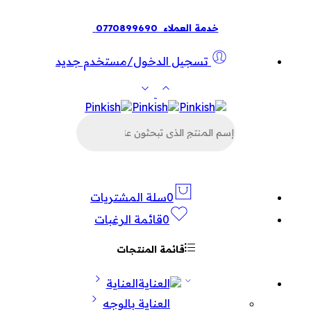
خدمة العملاء
0770899690
تسجيل الدخول/مستخدم جديد
البحث
عن
المنتجات
0
سلة المشتريات
0
قائمة الرغبات
قائمة المنتجات
العناية
العناية بالوجه