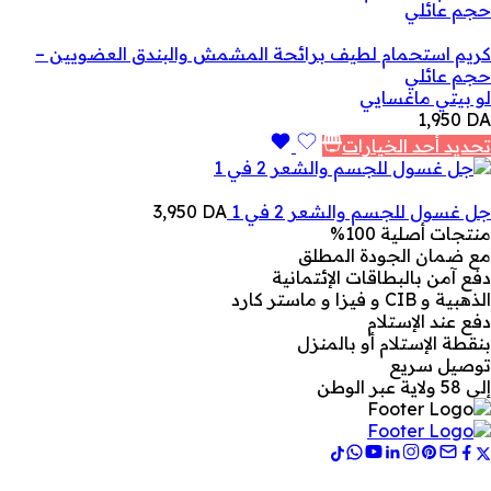
كريم استحمام لطيف برائحة المشمش والبندق العضويين –
حجم عائلي
لو بيتي ماغسايي
1,950
DA
تحديد أحد الخيارات
جل غسول للجسم والشعر 2 في 1
DA
3,950
منتجات أصلية 100%
مع ضمان الجودة المطلق
دفع آمن بالبطاقات الإئتمانية
الذهبية و CIB و فيزا و ماستر كارد
دفع عند الإستلام
بنقطة الإستلام أو بالمنزل
توصيل سريع
إلى 58 ولاية عبر الوطن