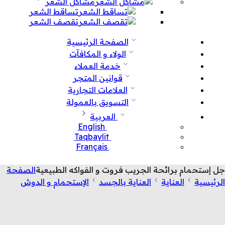
مشاكل الشعر
تساقط الشعر
تقصف الشعر
الصفحة الرئيسية
الولاء و المكافآت
خدمة العملاء
قوانين المتجر
العلامات التجارية
التسويق بالعمولة
العربية
English
Taqbaylit
Français
جل إستحمام برائحة الجريب فروت و الفواكه الطبيعية
الصفحة
الرئيسية
العناية
العناية بالجسد
الإستحمام و الدوش