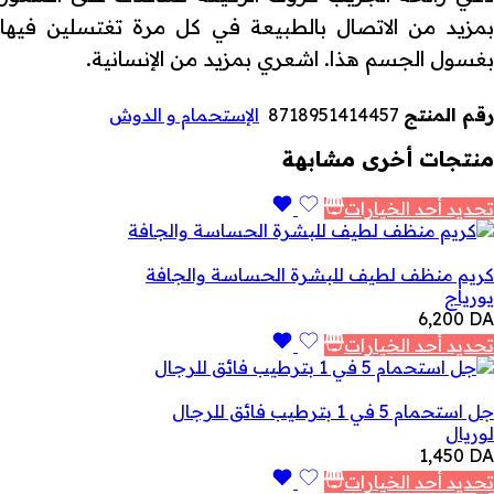
بمزيد من الاتصال بالطبيعة في كل مرة تغتسلين فيها
بغسول الجسم هذا. اشعري بمزيد من الإنسانية.
رقم المنتج
8718951414457
الإستحمام و الدوش
منتجات أخرى مشابهة
تحديد أحد الخيارات
كريم منظف لطيف للبشرة الحساسة والجافة
يورياج
6,200
DA
تحديد أحد الخيارات
جل استحمام 5 في 1 بترطيب فائق للرجال
لوريال
1,450
DA
تحديد أحد الخيارات