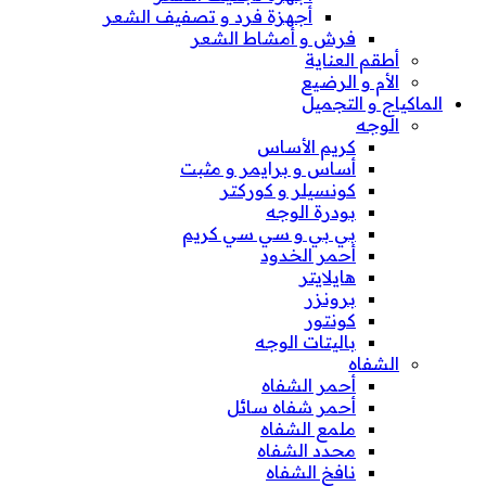
أجهزة فرد و تصفيف الشعر
فرش و أمشاط الشعر
أطقم العناية
الأم و الرضيع
الماكياج و التجميل
الوجه
كريم الأساس
أساس و برايمر و مثبت
كونسيلر و كوركتر
بودرة الوجه
بي بي و سي سي كريم
أحمر الخدود
هايلايتر
برونزر
كونتور
باليتات الوجه
الشفاه
أحمر الشفاه
أحمر شفاه سائل
ملمع الشفاه
محدد الشفاه
نافخ الشفاه