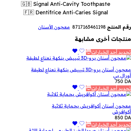
🇬🇧 Signal Anti-Cavity Toothpaste
🇫🇷 Dentifrice Anti-Caries Signal
رقم المنتج
8717163461198
معجون الأسنان
منتجات أخرى مشابهة
تحديد أحد الخيارات
معجون أسنان برو-3D تبييض بنكهة نعناع لطيفة
أورال بي
750
DA
تحديد أحد الخيارات
معجون أسنان أكوافريش بحماية ثلاثية
أكوافرش
850
DA
تحديد أحد الخيارات