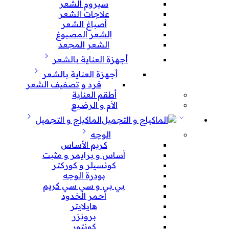
سيروم الشعر
علاجات الشعر
أصباغ الشعر
الشعر المصبوغ
الشعر المجعد
أجهزة العناية بالشعر
أجهزة العناية بالشعر
فرد و تصفيف الشعر
أطقم العناية
الأم و الرضيع
الماكياج و التجميل
الوجه
كريم الأساس
أساس و برايمر و مثبت
كونسيلر و كوركتر
بودرة الوجه
بي بي و سي سي كريم
أحمر الخدود
هايلايتر
برونزر
كونتور