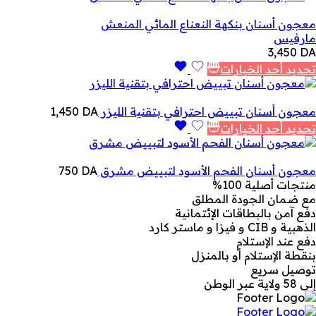
معجون أسنان بنكهة النعناع المائي المنعش
مارفيس
3,450
DA
تحديد أحد الخيارات
معجون أسنان تبييض احترافي بتقنية الليزر
DA
1,450
تحديد أحد الخيارات
معجون أسنان الفحم الأسود لتبييض مشرق
DA
750
منتجات أصلية 100%
مع ضمان الجودة المطلق
دفع آمن بالبطاقات الإئتمانية
الذهبية و CIB و فيزا و ماستر كارد
دفع عند الإستلام
بنقطة الإستلام أو بالمنزل
توصيل سريع
إلى 58 ولاية عبر الوطن