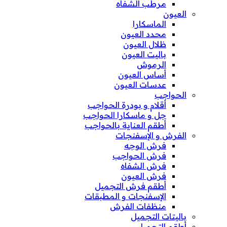
مرطب الشفاه
العيون
الماسكارا
محدد العيون
ظلال العيون
باليت العيون
الرموش
أساس العيون
عدسات العيون
الحواجب
أقلام و بودرة الحواجب
جل و ماسكارا الحواجب
أطقم العناية بالحواجب
الفرش و الإسفنجات
فرش الوجه
فرش الحواجب
فرش الشفاه
فرش العيون
أطقم فرش التجميل
الإسفنجات و المطبقات
منظفات الفرش
باليتات التجميل
أطقم التجميل