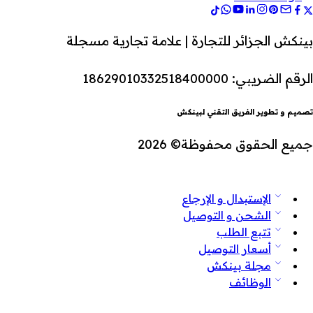
بينكش الجزائر للتجارة | علامة تجارية مسجلة
الرقم الضريبي: 18629010332518400000
تصميم و تطوير الفريق التقني لبينكش
جميع الحقوق محفوظة© 2026
الإستبدال و الإرجاع
الشحن و التوصيل
تتبع الطلب
أسعار التوصيل
مجلة بينكش
الوظائف