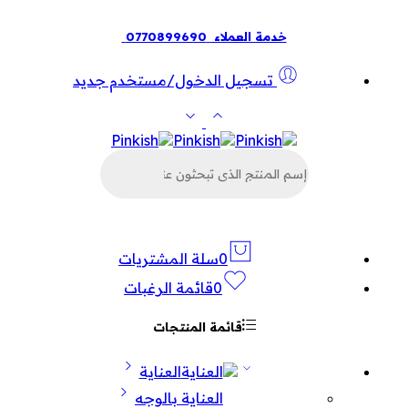
خدمة العملاء
0770899690
تسجيل الدخول/مستخدم جديد
البحث
عن
المنتجات
0
سلة المشتريات
0
قائمة الرغبات
قائمة المنتجات
العناية
العناية بالوجه