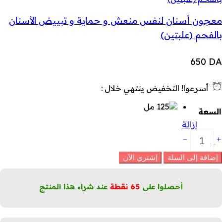
معجون أسنان لنفس منعش و حماية و تبييض الأسنان
بالفحم (علبتين)
650
DA
أسرعوا! التخفيض ينتهي خلال :
السعة
إزالة
عجون
سنان
ضاد
إضافة إلى السلة
إشتري الآن
لتسوس
XX
لكمية
أحصلوا على
65
نقطة
عند شراء هذا المنتج