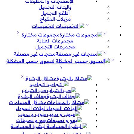
الإسفنجات و المطبقات
باليتات التجميل
أطقم التجميل
مزيلات المكياج
التخفيضات
مجموعات مختارة
مجموعات العناية
مجموعات التجميل
منتجات غير مصنفة
التسوق حسب المشكلة
مشاكل البشرة
التجاعيد
حب الشباب
جفاف البشرة
مشاكل المسامات
الهالات السوداء
عيوب و ندوب
بقع و تصبغات
البشرة الحساسة