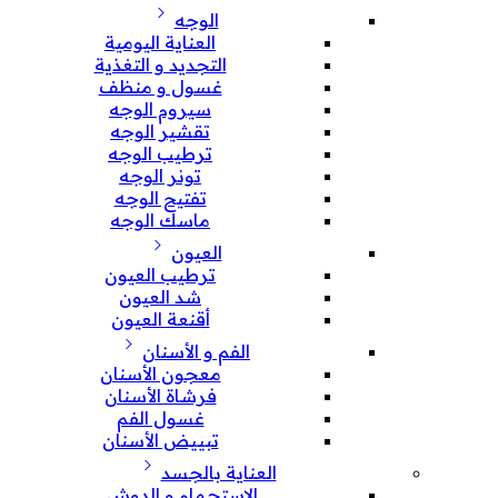
الوجه
العناية اليومية
التجديد و التغذية
غسول و منظف
سيروم الوجه
تقشير الوجه
ترطيب الوجه
تونر الوجه
تفتيح الوجه
ماسك الوجه
العيون
ترطيب العيون
شد العيون
أقنعة العيون
الفم و الأسنان
معجون الأسنان
فرشاة الأسنان
غسول الفم
تبييض الأسنان
العناية بالجسد
الإستحمام و الدوش