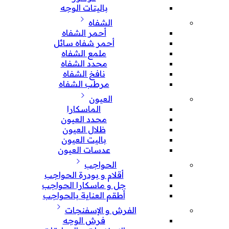
باليتات الوجه
الشفاه
أحمر الشفاه
أحمر شفاه سائل
ملمع الشفاه
محدد الشفاه
نافخ الشفاه
مرطب الشفاه
العيون
الماسكارا
محدد العيون
ظلال العيون
باليت العيون
عدسات العيون
الحواجب
أقلام و بودرة الحواجب
جل و ماسكارا الحواجب
أطقم العناية بالحواجب
الفرش و الإسفنجات
فرش الوجه