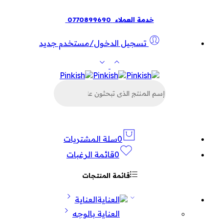
خدمة العملاء
0770899690
تسجيل الدخول/مستخدم جديد
البحث
عن
المنتجات
0
سلة المشتريات
0
قائمة الرغبات
قائمة المنتجات
العناية
العناية بالوجه