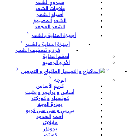
سيروم الشعر
علاجات الشعر
أصباغ الشعر
الشعر المصبوغ
الشعر المجعد
أجهزة العناية بالشعر
أجهزة العناية بالشعر
فرد و تصفيف الشعر
أطقم العناية
الأم و الرضيع
الماكياج و التجميل
الوجه
كريم الأساس
أساس و برايمر و مثبت
كونسيلر و كوركتر
بودرة الوجه
بي بي و سي سي كريم
أحمر الخدود
هايلايتر
برونزر
كونتور