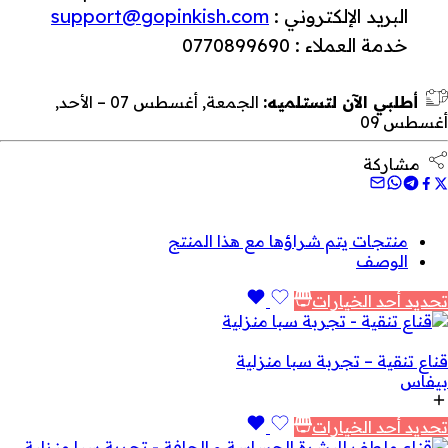
البريد الإلكتروني :
support@gopinkish.com
خدمة العملاء : 0770899690
أطلبي الآن لتستلميه:
الجمعة, أغسطس 07 – الأحد,
أغسطس 09
مشاركة
منتجات يتم شراؤها مع هذا المنتج
الوصف
تحديد أحد الخيارات
قناع تنقية – تجربة سبا منزلية
بيفاس
تحديد أحد الخيارات