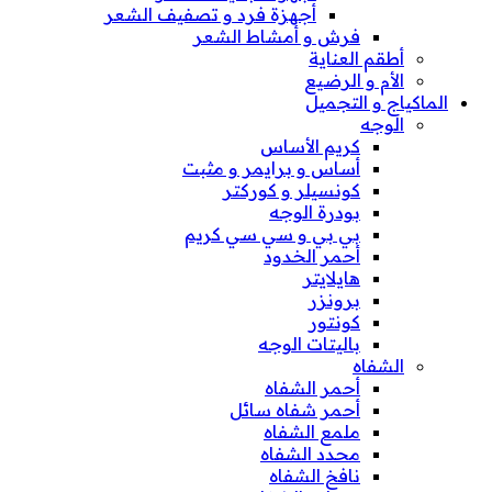
أجهزة فرد و تصفيف الشعر
فرش و أمشاط الشعر
أطقم العناية
الأم و الرضيع
الماكياج و التجميل
الوجه
كريم الأساس
أساس و برايمر و مثبت
كونسيلر و كوركتر
بودرة الوجه
بي بي و سي سي كريم
أحمر الخدود
هايلايتر
برونزر
كونتور
باليتات الوجه
الشفاه
أحمر الشفاه
أحمر شفاه سائل
ملمع الشفاه
محدد الشفاه
نافخ الشفاه