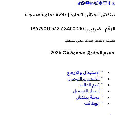
بينكش الجزائر للتجارة | علامة تجارية مسجلة
الرقم الضريبي: 18629010332518400000
تصميم و تطوير الفريق التقني لبينكش
جميع الحقوق محفوظة© 2026
الإستبدال و الإرجاع
الشحن و التوصيل
تتبع الطلب
أسعار التوصيل
مجلة بينكش
الوظائف