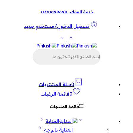
خدمة العملاء
0770899690
تسجيل الدخول/مستخدم جديد
البحث
عن
المنتجات
0
سلة المشتريات
0
قائمة الرغبات
قائمة المنتجات
العناية
العناية بالوجه