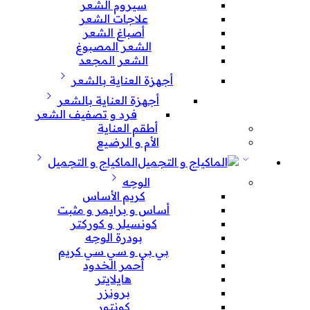
سيروم الشعر
علاجات الشعر
أصباغ الشعر
الشعر المصبوغ
الشعر المجعد
أجهزة العناية بالشعر
أجهزة العناية بالشعر
فرد و تصفيف الشعر
أطقم العناية
الأم و الرضيع
الماكياج و التجميل
الوجه
كريم الأساس
أساس و برايمر و مثبت
كونسيلر و كوركتر
بودرة الوجه
بي بي و سي سي كريم
أحمر الخدود
هايلايتر
برونزر
كونتور