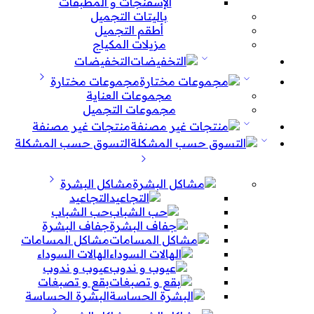
الإسفنجات و المطبقات
باليتات التجميل
أطقم التجميل
مزيلات المكياج
التخفيضات
مجموعات مختارة
مجموعات العناية
مجموعات التجميل
منتجات غير مصنفة
التسوق حسب المشكلة
مشاكل البشرة
التجاعيد
حب الشباب
جفاف البشرة
مشاكل المسامات
الهالات السوداء
عيوب و ندوب
بقع و تصبغات
البشرة الحساسة