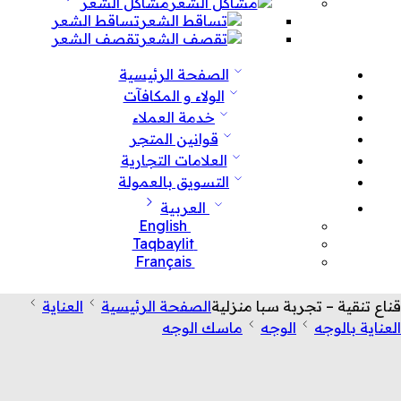
مشاكل الشعر
تساقط الشعر
تقصف الشعر
الصفحة الرئيسية
الولاء و المكافآت
خدمة العملاء
قوانين المتجر
العلامات التجارية
التسويق بالعمولة
العربية
English
Taqbaylit
Français
قناع تنقية – تجربة سبا منزلية
الصفحة الرئيسية
العناية
العناية بالوجه
الوجه
ماسك الوجه