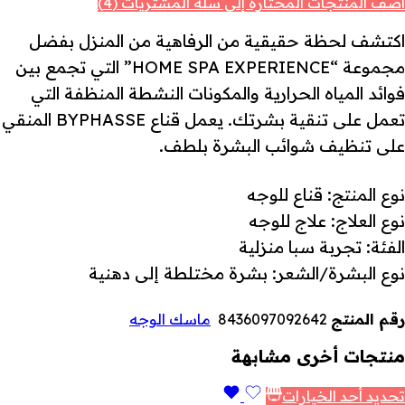
أضف المنتجات المختارة إلى سلة المشتريات (4)
اكتشف لحظة حقيقية من الرفاهية من المنزل بفضل
مجموعة “HOME SPA EXPERIENCE” التي تجمع بين
فوائد المياه الحرارية والمكونات النشطة المنظفة التي
تعمل على تنقية بشرتك. يعمل قناع BYPHASSE المنقي
على تنظيف شوائب البشرة بلطف.
نوع المنتج: قناع للوجه
نوع العلاج: علاج للوجه
الفئة: تجربة سبا منزلية
نوع البشرة/الشعر: بشرة مختلطة إلى دهنية
رقم المنتج
8436097092642
ماسك الوجه
منتجات أخرى مشابهة
تحديد أحد الخيارات