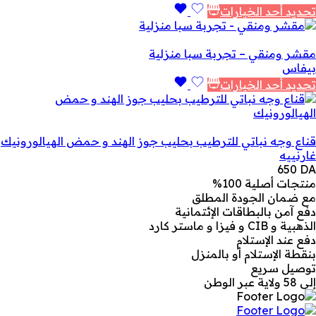
تحديد أحد الخيارات
مقشر ومنقي – تجربة سبا منزلية
بيفاس
تحديد أحد الخيارات
قناع وجه نباتي للترطيب بحليب جوز الهند و حمض الهيالورونيك
غارنييه
650
DA
منتجات أصلية 100%
مع ضمان الجودة المطلق
دفع آمن بالبطاقات الإئتمانية
الذهبية و CIB و فيزا و ماستر كارد
دفع عند الإستلام
بنقطة الإستلام أو بالمنزل
توصيل سريع
إلى 58 ولاية عبر الوطن