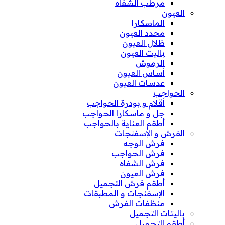
مرطب الشفاه
العيون
الماسكارا
محدد العيون
ظلال العيون
باليت العيون
الرموش
أساس العيون
عدسات العيون
الحواجب
أقلام و بودرة الحواجب
جل و ماسكارا الحواجب
أطقم العناية بالحواجب
الفرش و الإسفنجات
فرش الوجه
فرش الحواجب
فرش الشفاه
فرش العيون
أطقم فرش التجميل
الإسفنجات و المطبقات
منظفات الفرش
باليتات التجميل
أطقم التجميل