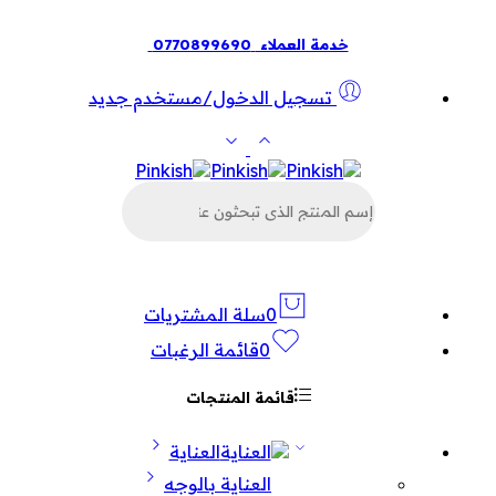
خدمة العملاء
0770899690
تسجيل الدخول/مستخدم جديد
البحث
عن
المنتجات
0
سلة المشتريات
0
قائمة الرغبات
قائمة المنتجات
العناية
العناية بالوجه