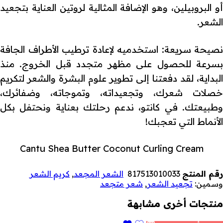
أو البروبيلين، وهو الإضافة المثالية لروتين العناية بتجعيد
الشعر.
نصيحة سريعة: استخدميه لإعادة ترطيب الأطراف الجافة
بسرعة للحصول على مظهر متجدد قبل الخروج. منذ
البداية، لقد دفعتنا إلى تطوير علوم البشرة والشعر لتكريم
خصلات شعرك، وتجعيداته، وتموجاته، وضفائرك،
وطبيعتك. في كانتو، ندعم رحلتك بعناية ونحتفل بكل
الأنماط التي تعجبك!
Cantu Shea Butter Coconut Curling Cream
رقم المنتج
817513010033
الشعر المجعد
,
كريم الشعر
وسمين:
تجعيد الشعر
,
شعر متجعد
منتجات أخرى مشابهة