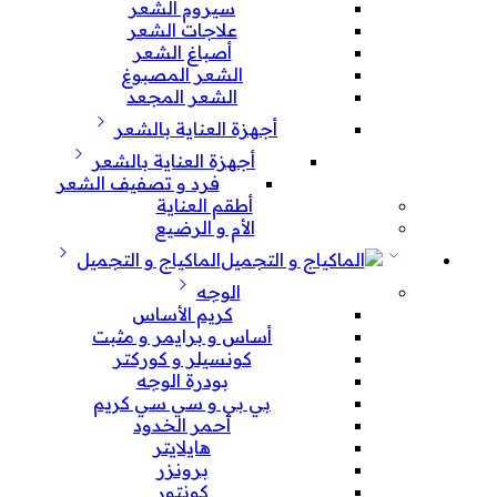
سيروم الشعر
علاجات الشعر
أصباغ الشعر
الشعر المصبوغ
الشعر المجعد
أجهزة العناية بالشعر
أجهزة العناية بالشعر
فرد و تصفيف الشعر
أطقم العناية
الأم و الرضيع
الماكياج و التجميل
الوجه
كريم الأساس
أساس و برايمر و مثبت
كونسيلر و كوركتر
بودرة الوجه
بي بي و سي سي كريم
أحمر الخدود
هايلايتر
برونزر
كونتور