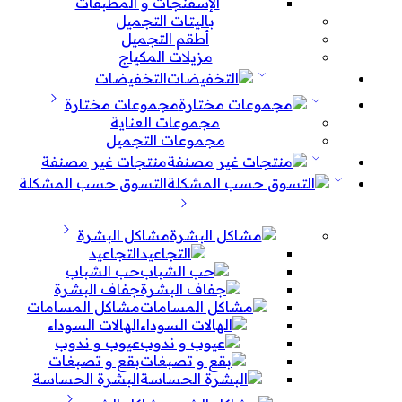
الإسفنجات و المطبقات
باليتات التجميل
أطقم التجميل
مزيلات المكياج
التخفيضات
مجموعات مختارة
مجموعات العناية
مجموعات التجميل
منتجات غير مصنفة
التسوق حسب المشكلة
مشاكل البشرة
التجاعيد
حب الشباب
جفاف البشرة
مشاكل المسامات
الهالات السوداء
عيوب و ندوب
بقع و تصبغات
البشرة الحساسة