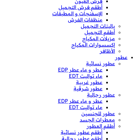
فرش العيون
أطقم فرش التجميل
الإسفنجات و المطبقات
منظفات الفرش
باليتات التجميل
أطقم التجميل
مزيلات المكياج
إكسسوارات المكياج
الأظافر
عطور
عطور نسائية
عطر و ماء عطر EDP
ماء تواليت EDT
عطور غربية
عطور شرقية
عطور رجالية
عطر و ماء عطر EDP
ماء تواليت EDT
عطور للجنسين
معطرات الجسد
أطقم العطور
أطقم عطور نسائية
أطقم عطور رجالية