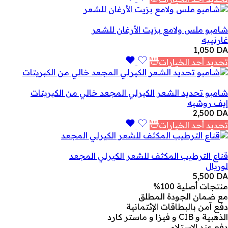
شامبو ملس ولامع بزيت الأرغان للشعر
غارنييه
1,050
DA
تحديد أحد الخيارات
شامبو تحديد الشعر الكيرلي المجعد خالي من الكبريتات
إيف روشيه
2,500
DA
تحديد أحد الخيارات
قناع الترطيب المكثف للشعر الكيرلي المجعد
لوريال
5,500
DA
منتجات أصلية 100%
مع ضمان الجودة المطلق
دفع آمن بالبطاقات الإئتمانية
الذهبية و CIB و فيزا و ماستر كارد
دفع عند الإستلام