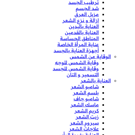
ترطيب الجسد
شد الجسم
مزيل العرق
إزالة و نزع الشعر
العناية باليدين
العناية بالقدمين
المناطق الحساسة
عناية المرأة الخاصة
أجهزة العناية بالجسد
الوقاية من الشمس
وقاية الشمس للوجه
وقاية الشمس للجسد
التسمير و التان
العناية بالشعر
شامبو الشعر
بلسم الشعر
شامبو جاف
ماسك الشعر
كريم الشعر
زيت الشعر
سيروم الشعر
علاجات الشعر
العناية بفروة الرأس