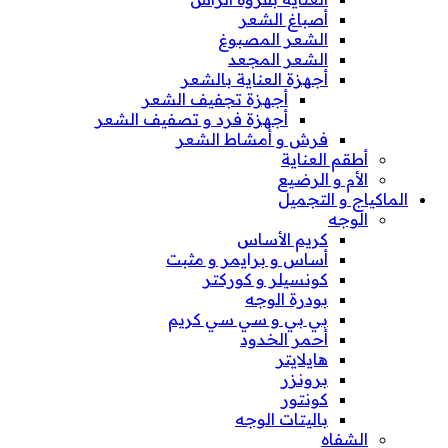
أصباغ الشعر
الشعر المصبوغ
الشعر المجعد
أجهزة العناية بالشعر
أجهزة تجفيف الشعر
أجهزة فرد و تصفيف الشعر
فرش و أمشاط الشعر
أطقم العناية
الأم و الرضيع
الماكياج و التجميل
الوجه
كريم الأساس
أساس و برايمر و مثبت
كونسيلر و كوركتر
بودرة الوجه
بي بي و سي سي كريم
أحمر الخدود
هايلايتر
برونزر
كونتور
باليتات الوجه
الشفاه