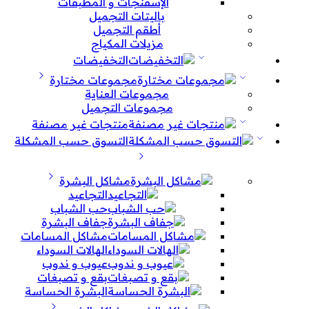
الإسفنجات و المطبقات
باليتات التجميل
أطقم التجميل
مزيلات المكياج
التخفيضات
مجموعات مختارة
مجموعات العناية
مجموعات التجميل
منتجات غير مصنفة
التسوق حسب المشكلة
مشاكل البشرة
التجاعيد
حب الشباب
جفاف البشرة
مشاكل المسامات
الهالات السوداء
عيوب و ندوب
بقع و تصبغات
البشرة الحساسة