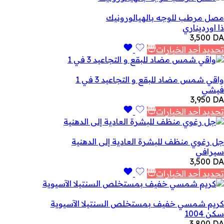
خلال
مصل مرطب للوجه بالهيالورونيك
ذا اورديناري
3,500
DA
تحديد أحد الخيارات
واقي شمس مضاد للبقع و التجاعيد 3 في 1
فيشي
3,950
DA
تحديد أحد الخيارات
جل رغوي منظف للبشرة العادية إلى الدهنية
سيرافي
3,500
DA
تحديد أحد الخيارات
كريم شمسي خفيف بمستخلص السنتيلا الآسيوية
سكن 1004
3,800
DA