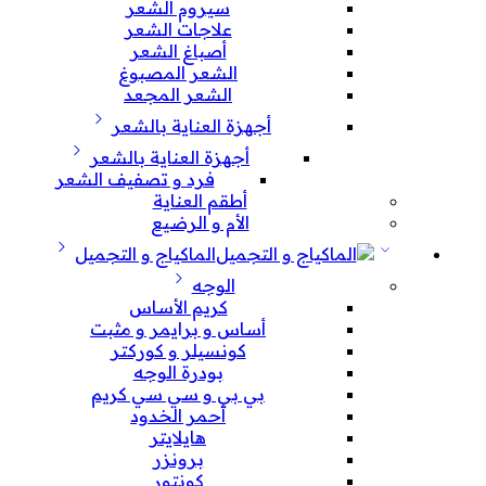
سيروم الشعر
علاجات الشعر
أصباغ الشعر
الشعر المصبوغ
الشعر المجعد
أجهزة العناية بالشعر
أجهزة العناية بالشعر
فرد و تصفيف الشعر
أطقم العناية
الأم و الرضيع
الماكياج و التجميل
الوجه
كريم الأساس
أساس و برايمر و مثبت
كونسيلر و كوركتر
بودرة الوجه
بي بي و سي سي كريم
أحمر الخدود
هايلايتر
برونزر
كونتور