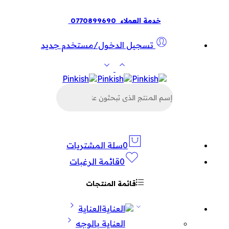
خدمة العملاء
0770899690
تسجيل الدخول/مستخدم جديد
البحث
عن
المنتجات
0
سلة المشتريات
0
قائمة الرغبات
قائمة المنتجات
العناية
العناية بالوجه