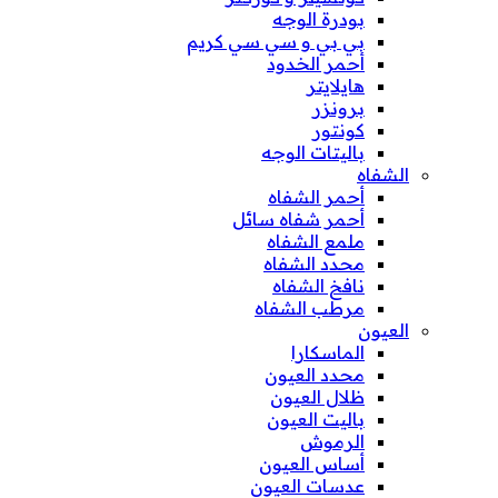
بودرة الوجه
بي بي و سي سي كريم
أحمر الخدود
هايلايتر
برونزر
كونتور
باليتات الوجه
الشفاه
أحمر الشفاه
أحمر شفاه سائل
ملمع الشفاه
محدد الشفاه
نافخ الشفاه
مرطب الشفاه
العيون
الماسكارا
محدد العيون
ظلال العيون
باليت العيون
الرموش
أساس العيون
عدسات العيون