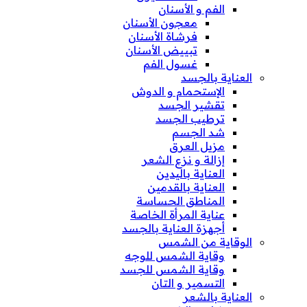
الفم و الأسنان
معجون الأسنان
فرشاة الأسنان
تبييض الأسنان
غسول الفم
العناية بالجسد
الإستحمام و الدوش
تقشير الجسد
ترطيب الجسد
شد الجسم
مزيل العرق
إزالة و نزع الشعر
العناية باليدين
العناية بالقدمين
المناطق الحساسة
عناية المرأة الخاصة
أجهزة العناية بالجسد
الوقاية من الشمس
وقاية الشمس للوجه
وقاية الشمس للجسد
التسمير و التان
العناية بالشعر