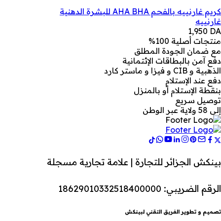
كريم غارنييه بالفحم AHA BHA للبشرة الدهنية
غارنييه
1,950
DA
منتجات أصلية 100%
مع ضمان الجودة المطلق
دفع آمن بالبطاقات الإئتمانية
الذهبية و CIB و فيزا و ماستر كارد
دفع عند الإستلام
بنقطة الإستلام أو بالمنزل
توصيل سريع
إلى 58 ولاية عبر الوطن
بينكش الجزائر للتجارة | علامة تجارية مسجلة
الرقم الضريبي: 18629010332518400000
تصميم و تطوير الفريق التقني لبينكش