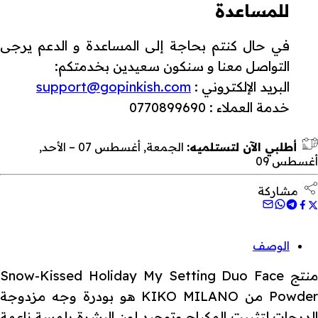
للمساعدة
في حال كنتم بحاجة إلى المساعدة و الدعم يرجى
التواصل معنا و سنكون سعيدين بخدمتكم:
البريد الإلكتروني :
support@gopinkish.com
خدمة العملاء : 0770899690
أطلبي الآن لتستلميه:
الجمعة, أغسطس 07 – الأحد,
أغسطس 09
مشاركة
الوصف
منتج Snow-Kissed Holiday My Setting Duo Face
Powder من KIKO MILANO هو بودرة وجه مزدوجة
الدرجات لتثبيت المكياج وتوحيد لون البشرة بلمسة ناعمة