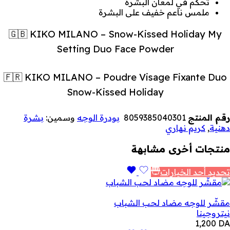
تحكم في لمعان البشرة
ملمس ناعم خفيف على البشرة
🇬🇧 KIKO MILANO – Snow-Kissed Holiday My
Setting Duo Face Powder
🇫🇷 KIKO MILANO – Poudre Visage Fixante Duo
Snow-Kissed Holiday
رقم المنتج
8059385040301
بودرة الوجه
وسمين:
بشرة
دهنية
,
كريم نهاري
منتجات أخرى مشابهة
تحديد أحد الخيارات
مقشّر للوجه مضاد لحب الشباب
نيتروجينا
1,200
DA