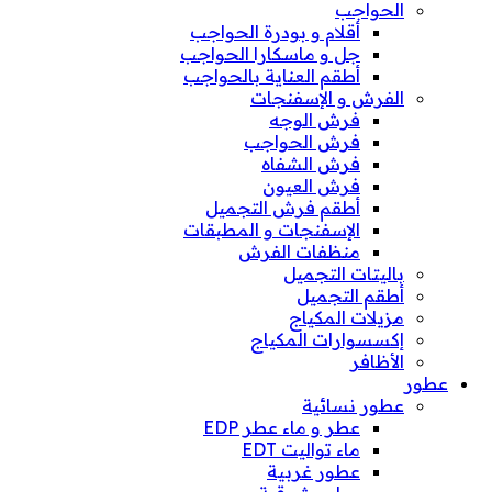
الحواجب
أقلام و بودرة الحواجب
جل و ماسكارا الحواجب
أطقم العناية بالحواجب
الفرش و الإسفنجات
فرش الوجه
فرش الحواجب
فرش الشفاه
فرش العيون
أطقم فرش التجميل
الإسفنجات و المطبقات
منظفات الفرش
باليتات التجميل
أطقم التجميل
مزيلات المكياج
إكسسوارات المكياج
الأظافر
عطور
عطور نسائية
عطر و ماء عطر EDP
ماء تواليت EDT
عطور غربية