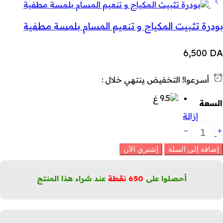
بودرة تثبيت المكياج و تنعيم المسام بلمسة مطفية
6,500
DA
أسرعوا! التخفيض ينتهي خلال :
السعة
إزالة
ودرة
ثبيت
زدوجة
إضافة إلى السلة
إشتري الآن
لمسة
حتفالية
شرقة
أحصلوا على
650
نقطة
عند شراء هذا المنتج
لكمية