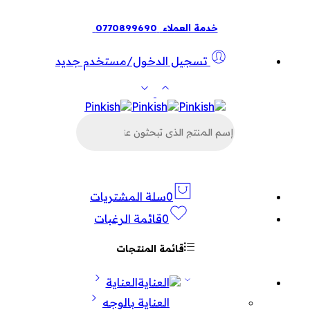
خدمة العملاء
0770899690
تسجيل الدخول/مستخدم جديد
البحث
عن
المنتجات
0
سلة المشتريات
0
قائمة الرغبات
قائمة المنتجات
العناية
العناية بالوجه