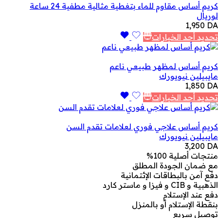
كريم أساس مقاوم للماء بتغطية مثالية مطفية 24 ساعة
لوريال
1,950
DA
تحديد أحد الخيارات
كريم أساس لمظهر طبيعي ناعم
مايبيلين نيويورك
1,850
DA
تحديد أحد الخيارات
كريم أساس علاجي فوري لعلامات تقدم السن
مايبيلين نيويورك
3,200
DA
منتجات أصلية 100%
مع ضمان الجودة المطلق
دفع آمن بالبطاقات الإئتمانية
الذهبية و CIB و فيزا و ماستر كارد
دفع عند الإستلام
بنقطة الإستلام أو بالمنزل
توصيل سريع