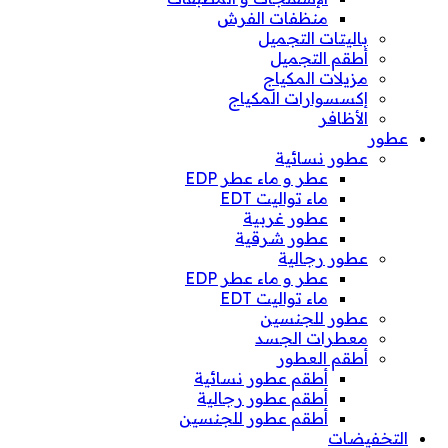
منظفات الفرش
باليتات التجميل
أطقم التجميل
مزيلات المكياج
إكسسوارات المكياج
الأظافر
عطور
عطور نسائية
عطر و ماء عطر EDP
ماء تواليت EDT
عطور غربية
عطور شرقية
عطور رجالية
عطر و ماء عطر EDP
ماء تواليت EDT
عطور للجنسين
معطرات الجسد
أطقم العطور
أطقم عطور نسائية
أطقم عطور رجالية
أطقم عطور للجنسين
التخفيضات