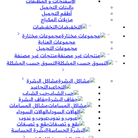
الإسفنجات و المطبقات
باليتات التجميل
أطقم التجميل
مزيلات المكياج
التخفيضات
مجموعات مختارة
مجموعات العناية
مجموعات التجميل
منتجات غير مصنفة
التسوق حسب المشكلة
مشاكل البشرة
التجاعيد
حب الشباب
جفاف البشرة
مشاكل المسامات
الهالات السوداء
عيوب و ندوب
بقع و تصبغات
البشرة الحساسة