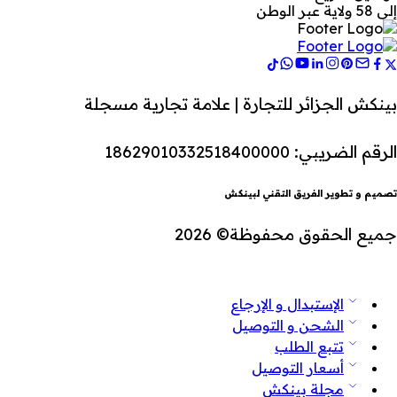
إلى 58 ولاية عبر الوطن
بينكش الجزائر للتجارة | علامة تجارية مسجلة
الرقم الضريبي: 18629010332518400000
تصميم و تطوير الفريق التقني لبينكش
جميع الحقوق محفوظة© 2026
الإستبدال و الإرجاع
الشحن و التوصيل
تتبع الطلب
أسعار التوصيل
مجلة بينكش