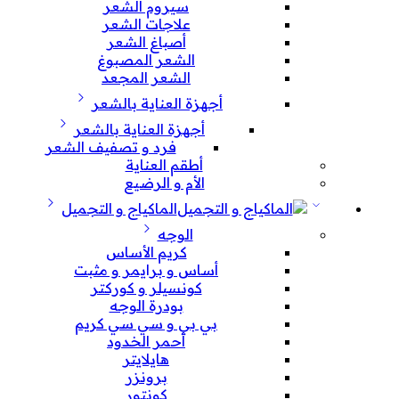
سيروم الشعر
علاجات الشعر
أصباغ الشعر
الشعر المصبوغ
الشعر المجعد
أجهزة العناية بالشعر
أجهزة العناية بالشعر
فرد و تصفيف الشعر
أطقم العناية
الأم و الرضيع
الماكياج و التجميل
الوجه
كريم الأساس
أساس و برايمر و مثبت
كونسيلر و كوركتر
بودرة الوجه
بي بي و سي سي كريم
أحمر الخدود
هايلايتر
برونزر
كونتور