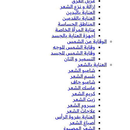
مزيل العرق
إزالة و نزع الشعر
العناية باليدين
العناية بالقدمين
المناطق الحساسة
عناية المرأة الخاصة
أجهزة العناية بالجسد
الوقاية من الشمس
وقاية الشمس للوجه
وقاية الشمس للجسد
التسمير و التان
العناية بالشعر
شامبو الشعر
بلسم الشعر
شامبو جاف
ماسك الشعر
كريم الشعر
زيت الشعر
سيروم الشعر
علاجات الشعر
العناية بفروة الرأس
أصباغ الشعر
الشعر المصبوغ