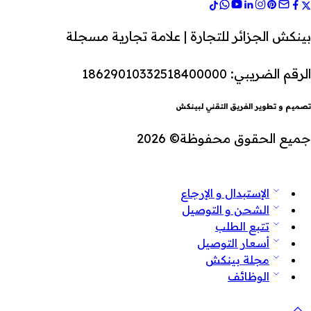
بينكش الجزائر للتجارة | علامة تجارية مسجلة
الرقم الضريبي: 18629010332518400000
تصميم و تطوير الفريق التقني لبينكش
جميع الحقوق محفوظة© 2026
الإستبدال و الإرجاع
الشحن و التوصيل
تتبع الطلب
أسعار التوصيل
مجلة بينكش
الوظائف