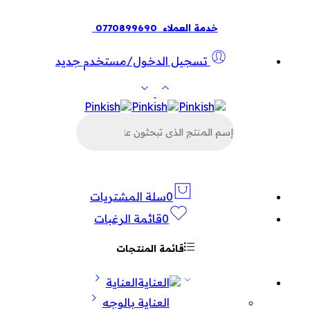
خدمة العملاء
0770899690
تسجيل الدخول/مستخدم جديد
البحث
عن
المنتجات
0
سلة المشتريات
0
قائمة الرغبات
قائمة المنتجات
العناية
العناية بالوجه