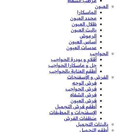
مرطب الشفاه
العيون
الماسكارا
محدد العيون
ظلال العيون
باليت العيون
الرموش
أساس العيون
عدسات العيون
الحواجب
أقلام و بودرة الحواجب
جل و ماسكارا الحواجب
أطقم العناية بالحواجب
الفرش و الإسفنجات
فرش الوجه
فرش الحواجب
فرش الشفاه
فرش العيون
أطقم فرش التجميل
الإسفنجات و المطبقات
منظفات الفرش
باليتات التجميل
أطقم التجميل