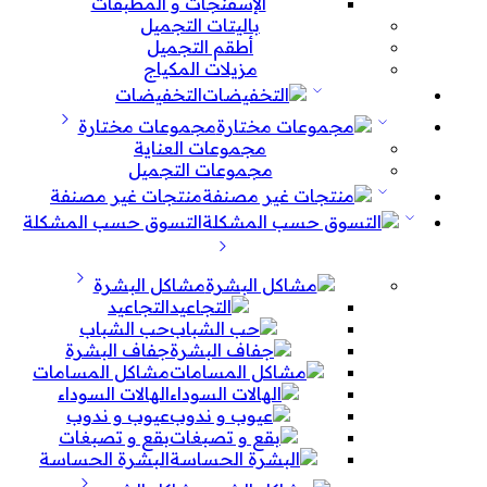
الإسفنجات و المطبقات
باليتات التجميل
أطقم التجميل
مزيلات المكياج
التخفيضات
مجموعات مختارة
مجموعات العناية
مجموعات التجميل
منتجات غير مصنفة
التسوق حسب المشكلة
مشاكل البشرة
التجاعيد
حب الشباب
جفاف البشرة
مشاكل المسامات
الهالات السوداء
عيوب و ندوب
بقع و تصبغات
البشرة الحساسة