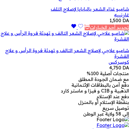
شامبو غذاء الشعر بالبابايا لإصلاح التلف
غارنييه
1,500
DA
تحديد أحد الخيارات
شامبو علاجي لإصلاح الشعر التالف و تهدئة فروة الرأس و علاج
القشرة
كوسركس
4,750
DA
منتجات أصلية 100%
مع ضمان الجودة المطلق
دفع آمن بالبطاقات الإئتمانية
الذهبية و CIB و فيزا و ماستر كارد
دفع عند الإستلام
بنقطة الإستلام أو بالمنزل
توصيل سريع
إلى 58 ولاية عبر الوطن