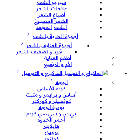
سيروم الشعر
علاجات الشعر
أصباغ الشعر
الشعر المصبوغ
الشعر المجعد
أجهزة العناية بالشعر
أجهزة العناية بالشعر
فرد و تصفيف الشعر
أطقم العناية
الأم و الرضيع
الماكياج و التجميل
الوجه
كريم الأساس
أساس و برايمر و مثبت
كونسيلر و كوركتر
بودرة الوجه
بي بي و سي سي كريم
أحمر الخدود
هايلايتر
برونزر
كونتور