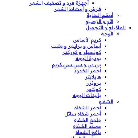
أجهزة فرد و تصفيف الشعر
فرش و أمشاط الشعر
أطقم العناية
الأم و الرضيع
الماكياج و التجميل
الوجه
كريم الأساس
أساس و برايمر و مثبت
كونسيلر و كوركتر
بودرة الوجه
بي بي و سي سي كريم
أحمر الخدود
هايلايتر
برونزر
كونتور
باليتات الوجه
الشفاه
أحمر الشفاه
أحمر شفاه سائل
ملمع الشفاه
محدد الشفاه
نافخ الشفاه