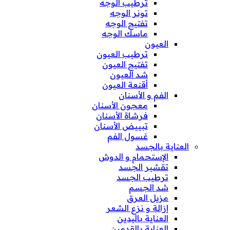
ترطيب الوجه
تونر الوجه
تفتيح الوجه
ماسك الوجه
العيون
ترطيب العيون
تفتيح العيون
شد العيون
أقنعة العيون
الفم و الأسنان
معجون الأسنان
فرشاة الأسنان
تبييض الأسنان
غسول الفم
العناية بالجسد
الإستحمام و الدوش
تقشير الجسد
ترطيب الجسد
شد الجسم
مزيل العرق
إزالة و نزع الشعر
العناية باليدين
العناية بالقدمين