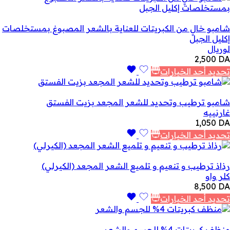
شامبو خالٍ من الكبريتات للعناية بالشعر المصبوغ بمستخلصات
إكليل الجبل
لوريال
2,500
DA
تحديد أحد الخيارات
شامبو ترطيب وتحديد للشعر المجعد بزيت الفستق
غارنييه
1,050
DA
تحديد أحد الخيارات
رذاذ ترطيب و تنعيم و تلميع الشعر المجعد (الكيرلي)
كلر واو
8,500
DA
تحديد أحد الخيارات
منظف ​​كبريتات 4% للجسم والشعر