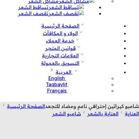
مشاكل الشعر
تساقط الشعر
تقصف الشعر
الصفحة الرئيسية
الولاء و المكافآت
خدمة العملاء
قوانين المتجر
العلامات التجارية
التسويق بالعمولة
العربية
English
Taqbaylit
Français
شامبو كيراتين إحترافي ناعم ومضاد للتجعد
الصفحة الرئيسية
العناية
العناية بالشعر
شامبو الشعر