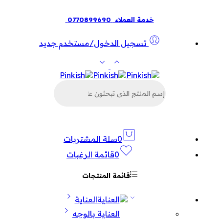
خدمة العملاء
0770899690
تسجيل الدخول/مستخدم جديد
البحث
عن
المنتجات
0
سلة المشتريات
0
قائمة الرغبات
قائمة المنتجات
العناية
العناية بالوجه