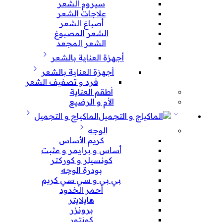
سيروم الشعر
علاجات الشعر
أصباغ الشعر
الشعر المصبوغ
الشعر المجعد
أجهزة العناية بالشعر
أجهزة العناية بالشعر
فرد و تصفيف الشعر
أطقم العناية
الأم و الرضيع
الماكياج و التجميل
الوجه
كريم الأساس
أساس و برايمر و مثبت
كونسيلر و كوركتر
بودرة الوجه
بي بي و سي سي كريم
أحمر الخدود
هايلايتر
برونزر
كونتور