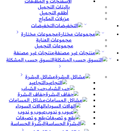
الإسفنجات و المطبقات
باليتات التجميل
أطقم التجميل
مزيلات المكياج
التخفيضات
مجموعات مختارة
مجموعات العناية
مجموعات التجميل
منتجات غير مصنفة
التسوق حسب المشكلة
مشاكل البشرة
التجاعيد
حب الشباب
جفاف البشرة
مشاكل المسامات
الهالات السوداء
عيوب و ندوب
بقع و تصبغات
البشرة الحساسة