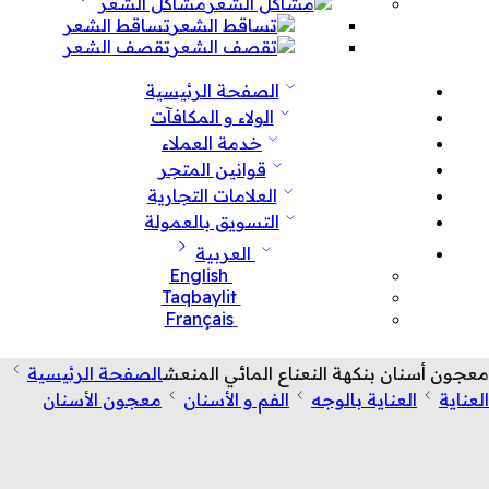
مشاكل الشعر
تساقط الشعر
تقصف الشعر
الصفحة الرئيسية
الولاء و المكافآت
خدمة العملاء
قوانين المتجر
العلامات التجارية
التسويق بالعمولة
العربية
English
Taqbaylit
Français
معجون أسنان بنكهة النعناع المائي المنعش
الصفحة الرئيسية
العناية
العناية بالوجه
الفم و الأسنان
معجون الأسنان