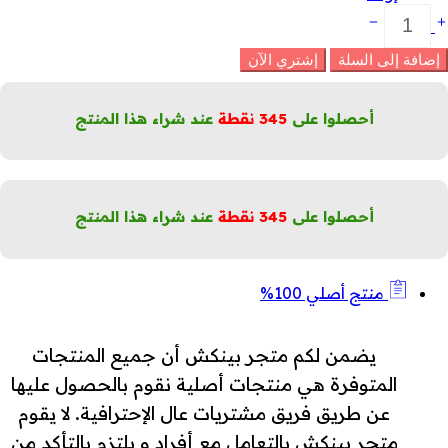
عجون
سنان
نكهة
إضافة إلى السلة
إشتري الآن
لنعناع
لمائي
لمنعش
أحصلوا على
345
نقطة
عند شراء هذا المنتج
لكمية
أحصلوا على
345
نقطة
عند شراء هذا المنتج
منتج أصلي 100%
يضمن لكم متجر بينكش أن جميع المنتجات
المتوفرة هي منتجات أصلية نقوم بالحصول عليها
عن طريق فريق مشتريات عال الإحترافية. لا يقوم
متجر بينكش بالتعامل مع أفراد و يلتزم بالتأكد من