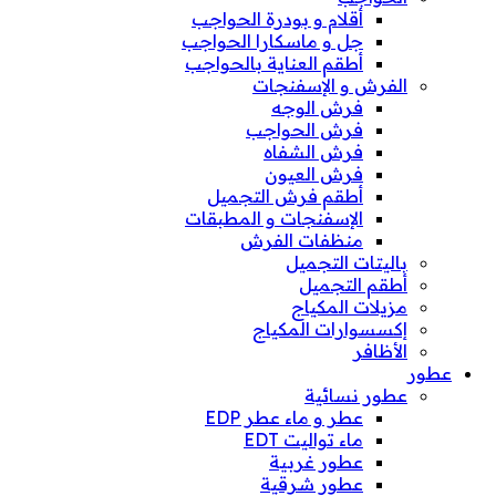
أقلام و بودرة الحواجب
جل و ماسكارا الحواجب
أطقم العناية بالحواجب
الفرش و الإسفنجات
فرش الوجه
فرش الحواجب
فرش الشفاه
فرش العيون
أطقم فرش التجميل
الإسفنجات و المطبقات
منظفات الفرش
باليتات التجميل
أطقم التجميل
مزيلات المكياج
إكسسوارات المكياج
الأظافر
عطور
عطور نسائية
عطر و ماء عطر EDP
ماء تواليت EDT
عطور غربية
عطور شرقية