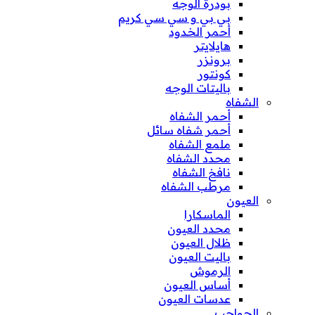
بودرة الوجه
بي بي و سي سي كريم
أحمر الخدود
هايلايتر
برونزر
كونتور
باليتات الوجه
الشفاه
أحمر الشفاه
أحمر شفاه سائل
ملمع الشفاه
محدد الشفاه
نافخ الشفاه
مرطب الشفاه
العيون
الماسكارا
محدد العيون
ظلال العيون
باليت العيون
الرموش
أساس العيون
عدسات العيون
الحواجب