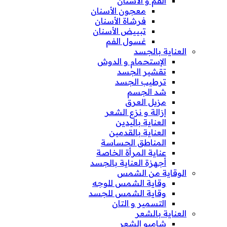
الفم و الأسنان
معجون الأسنان
فرشاة الأسنان
تبييض الأسنان
غسول الفم
العناية بالجسد
الإستحمام و الدوش
تقشير الجسد
ترطيب الجسد
شد الجسم
مزيل العرق
إزالة و نزع الشعر
العناية باليدين
العناية بالقدمين
المناطق الحساسة
عناية المرأة الخاصة
أجهزة العناية بالجسد
الوقاية من الشمس
وقاية الشمس للوجه
وقاية الشمس للجسد
التسمير و التان
العناية بالشعر
شامبو الشعر