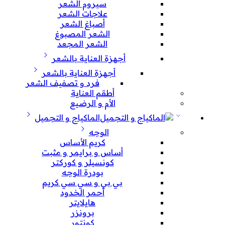
سيروم الشعر
علاجات الشعر
أصباغ الشعر
الشعر المصبوغ
الشعر المجعد
أجهزة العناية بالشعر
أجهزة العناية بالشعر
فرد و تصفيف الشعر
أطقم العناية
الأم و الرضيع
الماكياج و التجميل
الوجه
كريم الأساس
أساس و برايمر و مثبت
كونسيلر و كوركتر
بودرة الوجه
بي بي و سي سي كريم
أحمر الخدود
هايلايتر
برونزر
كونتور