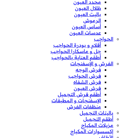
محدد العيون
ظلال العيون
باليت العيون
الرموش
أساس العيون
عدسات العيون
الحواجب
أقلام و بودرة الحواجب
جل و ماسكارا الحواجب
أطقم العناية بالحواجب
الفرش و الإسفنجات
فرش الوجه
فرش الحواجب
فرش الشفاه
فرش العيون
أطقم فرش التجميل
الإسفنجات و المطبقات
منظفات الفرش
باليتات التجميل
أطقم التجميل
مزيلات المكياج
إكسسوارات المكياج
الأظافر