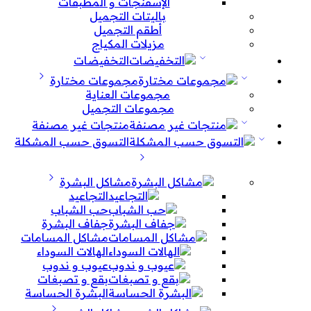
الإسفنجات و المطبقات
باليتات التجميل
أطقم التجميل
مزيلات المكياج
التخفيضات
مجموعات مختارة
مجموعات العناية
مجموعات التجميل
منتجات غير مصنفة
التسوق حسب المشكلة
مشاكل البشرة
التجاعيد
حب الشباب
جفاف البشرة
مشاكل المسامات
الهالات السوداء
عيوب و ندوب
بقع و تصبغات
البشرة الحساسة