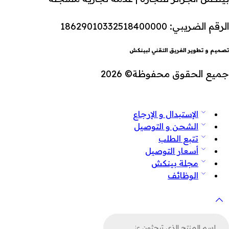
الرقم الضريبي: 18629010332518400000
تصميم و تطوير الفريق التقني لبينكش
جميع الحقوق محفوظة© 2026
الإستبدال و الإرجاع
الشحن و التوصيل
تتبع الطلب
أسعار التوصيل
مجلة بينكش
الوظائف
لبحث
ن