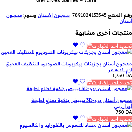
Gencives Saines – 75ml
رقم المنتج
7891024133545
معجون الأسنان
وسوم:
معجون
أسنان
منتجات أخرى مشابهة
تحديد أحد الخيارات
معجون أسنان بجزيئات بيكربونات الصوديوم للتنظيف العميق
ارم اند هامر
1,750
DA
تحديد أحد الخيارات
معجون أسنان برو-3D تبييض بنكهة نعناع لطيفة
أورال بي
750
DA
تحديد أحد الخيارات