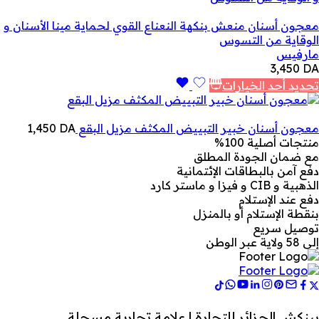
معجون أسنان منعش بنكهة النعناع القوي لحماية مينا الأسنان و
الوقاية من التسوس
مارفيس
3,450
DA
تحديد أحد الخيارات
معجون أسنان خبير التبييض المكثف مزيل البقع
DA
1,450
منتجات أصلية 100%
مع ضمان الجودة المطلق
دفع آمن بالبطاقات الإئتمانية
الذهبية و CIB و فيزا و ماستر كارد
دفع عند الإستلام
بنقطة الإستلام أو بالمنزل
توصيل سريع
إلى 58 ولاية عبر الوطن
بينكش الجزائر للتجارة | علامة تجارية مسجلة