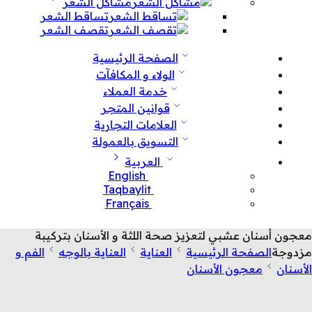
مشاكل الشعر
تساقط الشعر
تقصف الشعر
الصفحة الرئيسية
الولاء و المكافآت
خدمة العملاء
قوانين المتجر
العلامات التجارية
التسويق بالعمولة
العربية
English
Taqbaylit
Français
معجون أسنان عشبي لتعزيز صحة اللثة و الأسنان بتركيبة
مزدوجة
الصفحة الرئيسية
العناية
العناية بالوجه
الفم و
الأسنان
معجون الأسنان