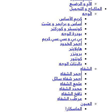
الأم و الرضيع
الماكياج و التجميل
الوجه
كريم الأساس
أساس و برايمر و مثبت
كونسيلر و كوركتر
بودرة الوجه
بي بي و سي سي كريم
أحمر الخدود
هايلايتر
برونزر
كونتور
باليتات الوجه
الشفاه
أحمر الشفاه
أحمر شفاه سائل
ملمع الشفاه
محدد الشفاه
نافخ الشفاه
مرطب الشفاه
العيون
الماسكارا