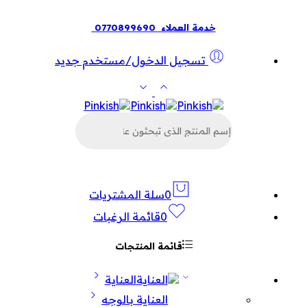
خدمة العملاء
0770899690
تسجيل الدخول/مستخدم جديد
البحث
عن
المنتجات
0
سلة المشتريات
0
قائمة الرغبات
قائمة المنتجات
العناية
العناية بالوجه