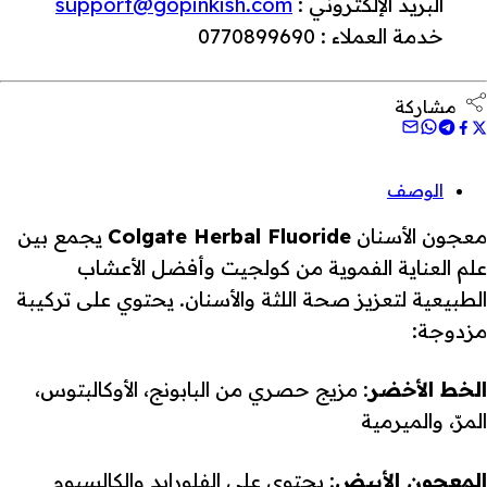
البريد الإلكتروني :
support@gopinkish.com
خدمة العملاء : 0770899690
مشاركة
الوصف
معجون الأسنان
Colgate Herbal Fluoride
يجمع بين
علم العناية الفموية من كولجيت وأفضل الأعشاب
الطبيعية لتعزيز صحة اللثة والأسنان. يحتوي على تركيبة
مزدوجة:
الخط الأخضر
: مزيج حصري من البابونج، الأوكالبتوس،
المرّ، والميرمية
المعجون الأبيض
: يحتوي على الفلورايد والكالسيوم