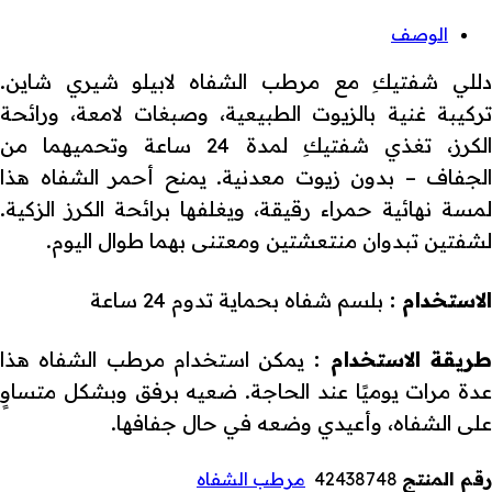
الوصف
دللي شفتيكِ مع مرطب الشفاه لابيلو شيري شاين.
تركيبة غنية بالزيوت الطبيعية، وصبغات لامعة، ورائحة
الكرز، تغذي شفتيكِ لمدة 24 ساعة وتحميهما من
الجفاف – بدون زيوت معدنية. يمنح أحمر الشفاه هذا
لمسة نهائية حمراء رقيقة، ويغلفها برائحة الكرز الزكية.
لشفتين تبدوان منتعشتين ومعتنى بهما طوال اليوم.
الاستخدام :
بلسم شفاه بحماية تدوم 24 ساعة
ريقة الاستخدام :
يمكن استخدام مرطب الشفاه هذا
عدة مرات يوميًا عند الحاجة. ضعيه برفق وبشكل متساوٍ
على الشفاه، وأعيدي وضعه في حال جفافها.
رقم المنتج
42438748
مرطب الشفاه