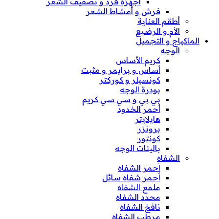
أجهزة فرد و تصفيف الشعر
فرش و أمشاط الشعر
أطقم العناية
الأم و الرضيع
الماكياج و التجميل
الوجه
كريم الأساس
أساس و برايمر و مثبت
كونسيلر و كوركتر
بودرة الوجه
بي بي و سي سي كريم
أحمر الخدود
هايلايتر
برونزر
كونتور
باليتات الوجه
الشفاه
أحمر الشفاه
أحمر شفاه سائل
ملمع الشفاه
محدد الشفاه
نافخ الشفاه
مرطب الشفاه