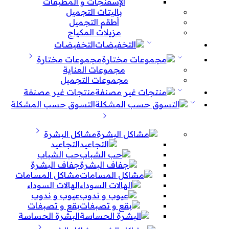
الإسفنجات و المطبقات
باليتات التجميل
أطقم التجميل
مزيلات المكياج
التخفيضات
مجموعات مختارة
مجموعات العناية
مجموعات التجميل
منتجات غير مصنفة
التسوق حسب المشكلة
مشاكل البشرة
التجاعيد
حب الشباب
جفاف البشرة
مشاكل المسامات
الهالات السوداء
عيوب و ندوب
بقع و تصبغات
البشرة الحساسة