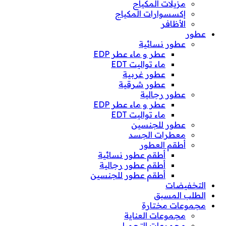
مزيلات المكياج
إكسسوارات المكياج
الأظافر
عطور
عطور نسائية
عطر و ماء عطر EDP
ماء تواليت EDT
عطور غربية
عطور شرقية
عطور رجالية
عطر و ماء عطر EDP
ماء تواليت EDT
عطور للجنسين
معطرات الجسد
أطقم العطور
أطقم عطور نسائية
أطقم عطور رجالية
أطقم عطور للجنسين
التخفيضات
الطلب المسبق
مجموعات مختارة
مجموعات العناية
مجموعات التجميل