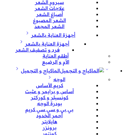
سيروم الشعر
علاجات الشعر
أصباغ الشعر
الشعر المصبوغ
الشعر المجعد
أجهزة العناية بالشعر
أجهزة العناية بالشعر
فرد و تصفيف الشعر
أطقم العناية
الأم و الرضيع
الماكياج و التجميل
الوجه
كريم الأساس
أساس و برايمر و مثبت
كونسيلر و كوركتر
بودرة الوجه
بي بي و سي سي كريم
أحمر الخدود
هايلايتر
برونزر
كونتور