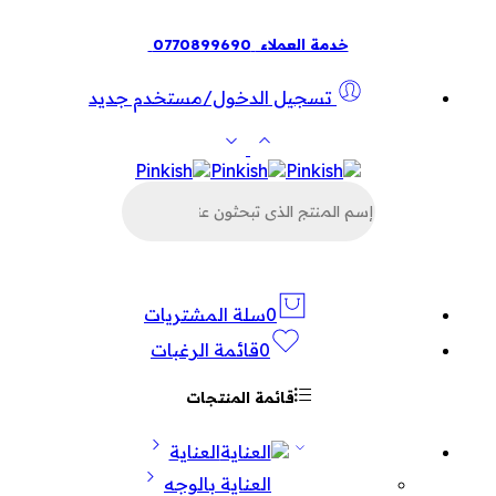
خدمة العملاء
0770899690
تسجيل الدخول/مستخدم جديد
البحث
عن
المنتجات
0
سلة المشتريات
0
قائمة الرغبات
قائمة المنتجات
العناية
العناية بالوجه