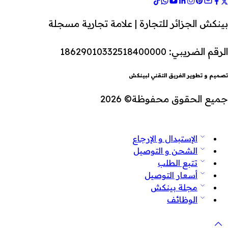
بينكش الجزائر للتجارة | علامة تجارية مسجلة
الرقم الضريبي: 18629010332518400000
تصميم و تطوير الفريق التقني لبينكش
جميع الحقوق محفوظة© 2026
الإستبدال و الإرجاع
الشحن و التوصيل
تتبع الطلب
أسعار التوصيل
مجلة بينكش
الوظائف