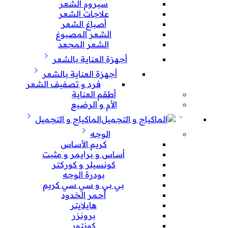
سيروم الشعر
علاجات الشعر
أصباغ الشعر
الشعر المصبوغ
الشعر المجعد
أجهزة العناية بالشعر
أجهزة العناية بالشعر
فرد و تصفيف الشعر
أطقم العناية
الأم و الرضيع
الماكياج و التجميل
الوجه
كريم الأساس
أساس و برايمر و مثبت
كونسيلر و كوركتر
بودرة الوجه
بي بي و سي سي كريم
أحمر الخدود
هايلايتر
برونزر
كونتور