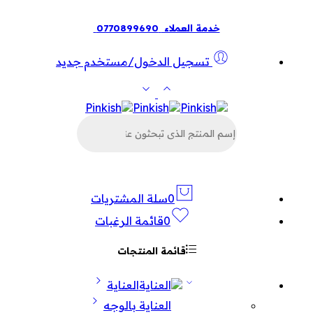
خدمة العملاء
0770899690
تسجيل الدخول/مستخدم جديد
البحث
عن
المنتجات
0
سلة المشتريات
0
قائمة الرغبات
قائمة المنتجات
العناية
العناية بالوجه