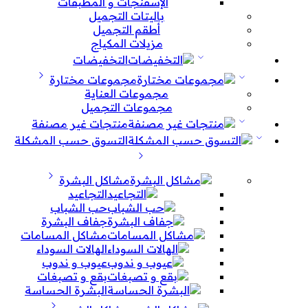
الإسفنجات و المطبقات
باليتات التجميل
أطقم التجميل
مزيلات المكياج
التخفيضات
مجموعات مختارة
مجموعات العناية
مجموعات التجميل
منتجات غير مصنفة
التسوق حسب المشكلة
مشاكل البشرة
التجاعيد
حب الشباب
جفاف البشرة
مشاكل المسامات
الهالات السوداء
عيوب و ندوب
بقع و تصبغات
البشرة الحساسة