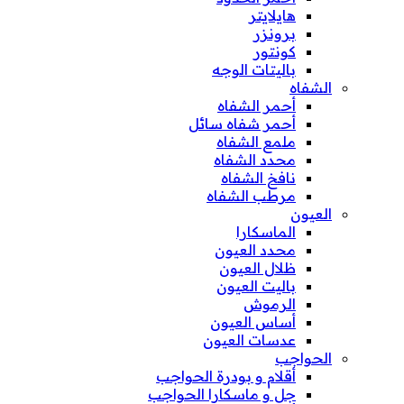
هايلايتر
برونزر
كونتور
باليتات الوجه
الشفاه
أحمر الشفاه
أحمر شفاه سائل
ملمع الشفاه
محدد الشفاه
نافخ الشفاه
مرطب الشفاه
العيون
الماسكارا
محدد العيون
ظلال العيون
باليت العيون
الرموش
أساس العيون
عدسات العيون
الحواجب
أقلام و بودرة الحواجب
جل و ماسكارا الحواجب