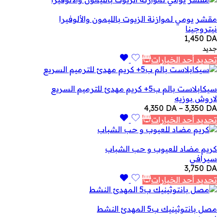
مقشر يومي لموازنة الزيوت بالليمون والألوفيرا
نيتروجينا
1,450
DA
جديد
تحديد أحد الخيارات
سيكابلاست بالم ب5+ كريم مهدئ للترميم السريع
لاروش بوزيه
نطاق
4,350
DA
–
3,350
DA
السعر:
تحديد أحد الخيارات
من
خلال
كريم مضاد للعيوب و حب الشباب
سيرافي
3,750
DA
تحديد أحد الخيارات
مصل بانتوثينيك ب5 المهدئ النشط