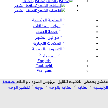
مشاكل الشعر
تساقط الشعر
تقصف الشعر
الصفحة الرئيسية
الولاء و المكافآت
خدمة العملاء
قوانين المتجر
العلامات التجارية
التسويق بالعمولة
العربية
English
Taqbaylit
Français
مقشر بحمض اللاكتيك لتقليل الرؤوس السوداء و البقع
الصفحة
الرئيسية
العناية
العناية بالوجه
الوجه
تقشير الوجه