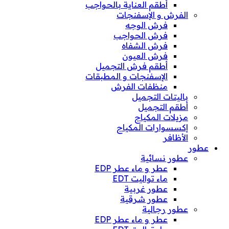
أطقم العناية بالحواجب
الفرش و الإسفنجات
فرش الوجه
فرش الحواجب
فرش الشفاه
فرش العيون
أطقم فرش التجميل
الإسفنجات و المطبقات
منظفات الفرش
باليتات التجميل
أطقم التجميل
مزيلات المكياج
إكسسوارات المكياج
الأظافر
عطور
عطور نسائية
عطر و ماء عطر EDP
ماء تواليت EDT
عطور غربية
عطور شرقية
عطور رجالية
عطر و ماء عطر EDP