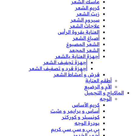
ماسك الشعر
كريم الشعر
زيت الشعر
سيروم الشعر
علاجات الشعر
العناية بفروة الرأس
أصباغ الشعر
الشعر المصبوغ
الشعر المجعد
أجهزة العناية بالشعر
أجهزة تجفيف الشعر
أجهزة فرد و تصفيف الشعر
فرش و أمشاط الشعر
أطقم العناية
الأم و الرضيع
الماكياج و التجميل
الوجه
كريم الأساس
أساس و برايمر و مثبت
كونسيلر و كوركتر
بودرة الوجه
بي بي و سي سي كريم
أحمر الخدود