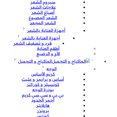
سيروم الشعر
علاجات الشعر
أصباغ الشعر
الشعر المصبوغ
الشعر المجعد
أجهزة العناية بالشعر
أجهزة العناية بالشعر
فرد و تصفيف الشعر
أطقم العناية
الأم و الرضيع
الماكياج و التجميل
الوجه
كريم الأساس
أساس و برايمر و مثبت
كونسيلر و كوركتر
بودرة الوجه
بي بي و سي سي كريم
أحمر الخدود
هايلايتر
برونزر
كونتور