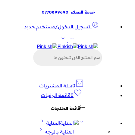
خدمة العملاء
0770899690
تسجيل الدخول/مستخدم جديد
البحث
عن
المنتجات
0
سلة المشتريات
0
قائمة الرغبات
قائمة المنتجات
العناية
العناية بالوجه