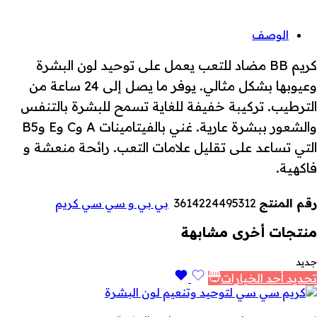
الوصف
كريم BB مضاد للتعب يعمل على توحيد لون البشرة
وعيوبها بشكل مثالي. يوفر ما يصل إلى 24 ساعة من
الترطيب. تركيبة خفيفة للغاية تسمح للبشرة بالتنفس
والشعور ببشرة عارية. غني بالفيتامينات A وC وE وB5
التي تساعد على تقليل علامات التعب. رائحة منعشة و
فاكهية.
رقم المنتج
3614224495312
بي بي و سي سي كريم
منتجات أخرى مشابهة
جديد
تحديد أحد الخيارات