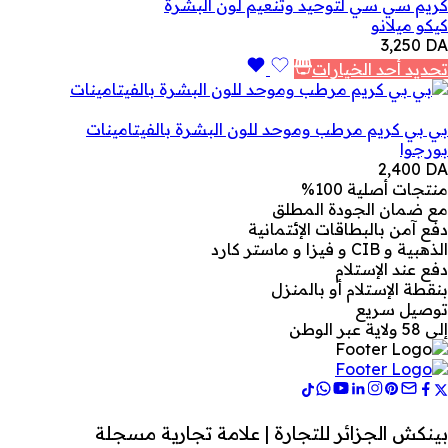
كريم سي سي لتوحيد وتنعيم لون البشرة
كيكو ميلانو
3,250
DA
تحديد أحد الخيارات
بي بي كريم مرطب وموحد للون البشرة بالفيتامينات
بورجوا
2,400
DA
منتجات أصلية 100%
مع ضمان الجودة المطلق
دفع آمن بالبطاقات الإئتمانية
الذهبية و CIB و فيزا و ماستر كارد
دفع عند الإستلام
بنقطة الإستلام أو بالمنزل
توصيل سريع
إلى 58 ولاية عبر الوطن
بينكش الجزائر للتجارة | علامة تجارية مسجلة