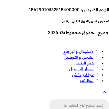
الرقم الضريبي: 18629010332518400000
تصميم و تطوير الفريق التقني لبينكش
جميع الحقوق محفوظة© 2026
الإستبدال و الإرجاع
الشحن و التوصيل
تتبع الطلب
أسعار التوصيل
مجلة بينكش
الوظائف
لبحث
ن