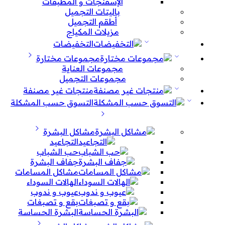
الإسفنجات و المطبقات
باليتات التجميل
أطقم التجميل
مزيلات المكياج
التخفيضات
مجموعات مختارة
مجموعات العناية
مجموعات التجميل
منتجات غير مصنفة
التسوق حسب المشكلة
مشاكل البشرة
التجاعيد
حب الشباب
جفاف البشرة
مشاكل المسامات
الهالات السوداء
عيوب و ندوب
بقع و تصبغات
البشرة الحساسة