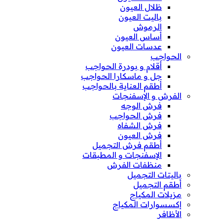
ظلال العيون
باليت العيون
الرموش
أساس العيون
عدسات العيون
الحواجب
أقلام و بودرة الحواجب
جل و ماسكارا الحواجب
أطقم العناية بالحواجب
الفرش و الإسفنجات
فرش الوجه
فرش الحواجب
فرش الشفاه
فرش العيون
أطقم فرش التجميل
الإسفنجات و المطبقات
منظفات الفرش
باليتات التجميل
أطقم التجميل
مزيلات المكياج
إكسسوارات المكياج
الأظافر