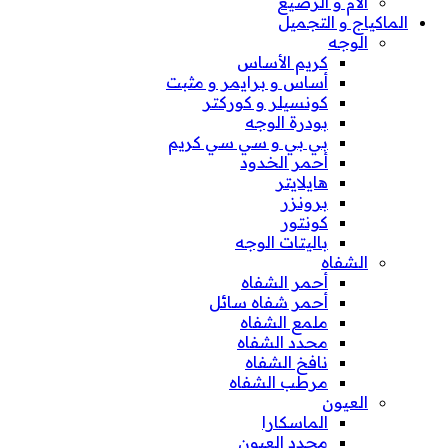
الأم و الرضيع
الماكياج و التجميل
الوجه
كريم الأساس
أساس و برايمر و مثبت
كونسيلر و كوركتر
بودرة الوجه
بي بي و سي سي كريم
أحمر الخدود
هايلايتر
برونزر
كونتور
باليتات الوجه
الشفاه
أحمر الشفاه
أحمر شفاه سائل
ملمع الشفاه
محدد الشفاه
نافخ الشفاه
مرطب الشفاه
العيون
الماسكارا
محدد العيون