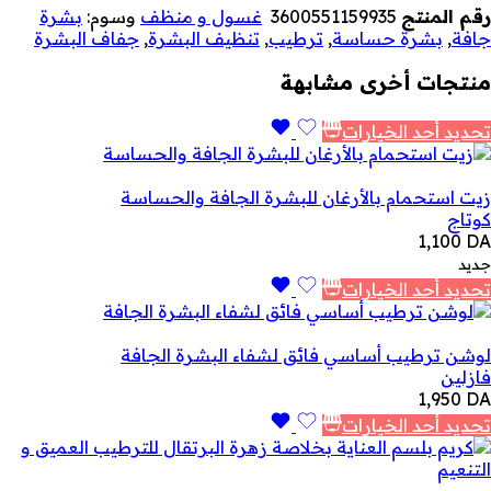
رقم المنتج
3600551159935
غسول و منظف
وسوم:
بشرة
جافة
,
بشرة حساسة
,
ترطيب
,
تنظيف البشرة
,
جفاف البشرة
منتجات أخرى مشابهة
تحديد أحد الخيارات
زيت استحمام بالأرغان للبشرة الجافة والحساسة
كوتاج
1,100
DA
جديد
تحديد أحد الخيارات
لوشن ترطيب أساسي فائق لشفاء البشرة الجافة
فازلين
1,950
DA
تحديد أحد الخيارات