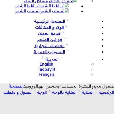
مشاكل الشعر
تساقط الشعر
تقصف الشعر
الصفحة الرئيسية
الولاء و المكافآت
خدمة العملاء
قوانين المتجر
العلامات التجارية
التسويق بالعمولة
العربية
English
Taqbaylit
Français
غسول مريح للبشرة الحساسة بحمض الهيالورونيك
الصفحة
الرئيسية
العناية
العناية بالوجه
الوجه
غسول و منظف