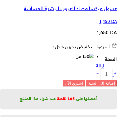
غسول ميكسا مضاد للعيوب للبشرة الحساسة
1,450
DA
1,650
DA
أسرعوا! التخفيض ينتهي خلال :
السعة
إزالة
سول
ريح
لبشرة
إضافة إلى السلة
إشتري الآن
لحساسة
حمض
لهيالورونيك
أحصلوا على
165
نقطة
عند شراء هذا المنتج
لكمية