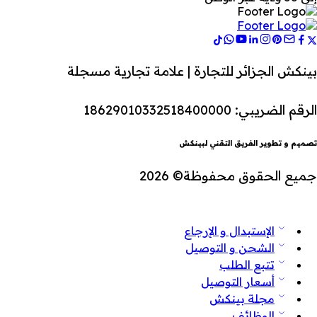
بينكش الجزائر للتجارة | علامة تجارية مسجلة
الرقم الضريبي: 18629010332518400000
تصميم و تطوير الفريق التقني لبينكش
جميع الحقوق محفوظة© 2026
الإستبدال و الإرجاع
الشحن و التوصيل
تتبع الطلب
أسعار التوصيل
مجلة بينكش
الوظائف