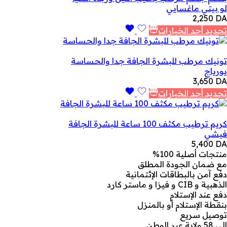
لو بيتي ماغسايي
2,250
DA
تحديد أحد الخيارات
تونيك مرطب للبشرة الجافة جدا والحساسة
يورياج
3,650
DA
تحديد أحد الخيارات
كريم ترطيب مكثف 100 ساعة للبشرة الجافة
فيشي
5,400
DA
منتجات أصلية 100%
مع ضمان الجودة المطلق
دفع آمن بالبطاقات الإئتمانية
الذهبية و CIB و فيزا و ماستر كارد
دفع عند الإستلام
بنقطة الإستلام أو بالمنزل
توصيل سريع
إلى 58 ولاية عبر الوطن