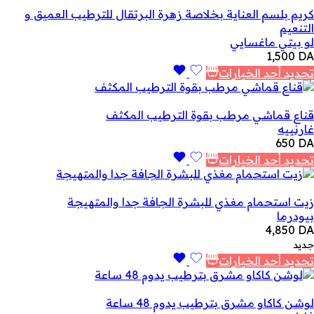
كريم بلسم العناية بخلاصة زهرة البرتقال للترطيب العميق و
التنعيم
لو بيتي ماغسايي
1,500
DA
تحديد أحد الخيارات
قناع قماشي مرطب بقوة الترطيب المكثف
غارنييه
650
DA
تحديد أحد الخيارات
زيت استحمام مغذي للبشرة الجافة جدا والمتهيجة
بيودرما
4,850
DA
جديد
تحديد أحد الخيارات
لوشن كاكاو مشرق بترطيب يدوم 48 ساعة