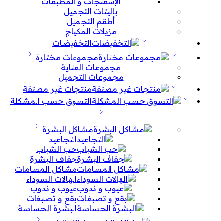
الإسفنجات و المطبقات
باليتات التجميل
أطقم التجميل
مزيلات المكياج
التخفيضات
مجموعات مختارة
مجموعات العناية
مجموعات التجميل
منتجات غير مصنفة
التسوق حسب المشكلة
مشاكل البشرة
التجاعيد
حب الشباب
جفاف البشرة
مشاكل المسامات
الهالات السوداء
عيوب و ندوب
بقع و تصبغات
البشرة الحساسة