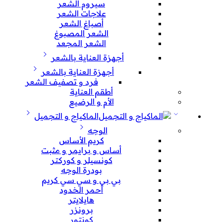
سيروم الشعر
علاجات الشعر
أصباغ الشعر
الشعر المصبوغ
الشعر المجعد
أجهزة العناية بالشعر
أجهزة العناية بالشعر
فرد و تصفيف الشعر
أطقم العناية
الأم و الرضيع
الماكياج و التجميل
الوجه
كريم الأساس
أساس و برايمر و مثبت
كونسيلر و كوركتر
بودرة الوجه
بي بي و سي سي كريم
أحمر الخدود
هايلايتر
برونزر
كونتور