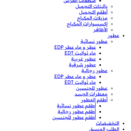
منظفات الفرش
باليتات التجميل
أطقم التجميل
مزيلات المكياج
إكسسوارات المكياج
الأظافر
عطور
عطور نسائية
عطر و ماء عطر EDP
ماء تواليت EDT
عطور غربية
عطور شرقية
عطور رجالية
عطر و ماء عطر EDP
ماء تواليت EDT
عطور للجنسين
معطرات الجسد
أطقم العطور
أطقم عطور نسائية
أطقم عطور رجالية
أطقم عطور للجنسين
التخفيضات
الطلب المسبق