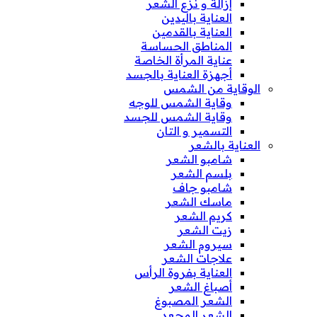
إزالة و نزع الشعر
العناية باليدين
العناية بالقدمين
المناطق الحساسة
عناية المرأة الخاصة
أجهزة العناية بالجسد
الوقاية من الشمس
وقاية الشمس للوجه
وقاية الشمس للجسد
التسمير و التان
العناية بالشعر
شامبو الشعر
بلسم الشعر
شامبو جاف
ماسك الشعر
كريم الشعر
زيت الشعر
سيروم الشعر
علاجات الشعر
العناية بفروة الرأس
أصباغ الشعر
الشعر المصبوغ
الشعر المجعد