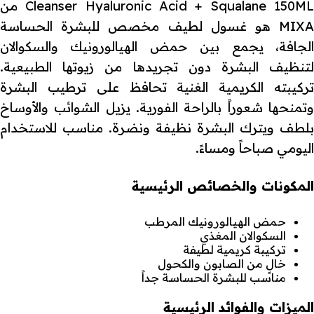
Cleanser Hyaluronic Acid + Squalane 150ML من
MIXA هو غسول لطيف مخصص للبشرة الحساسة
الجافة، يجمع بين حمض الهيالورونيك والسكوالان
لتنظيف البشرة دون تجريدها من زيوتها الطبيعية.
تركيبته الكريمية الغنية تحافظ على ترطيب البشرة
وتمنحها شعوراً بالراحة الفورية. يزيل الشوائب والأوساخ
بلطف ويترك البشرة نظيفة ونضرة. مناسب للاستخدام
اليومي صباحاً ومساءً.
المكونات والخصائص الرئيسية
حمض الهيالورونيك المرطب
السكوالان المغذي
تركيبة كريمية لطيفة
خالٍ من الصابون والكحول
مناسب للبشرة الحساسة جداً
الميزات والفوائد الرئيسية