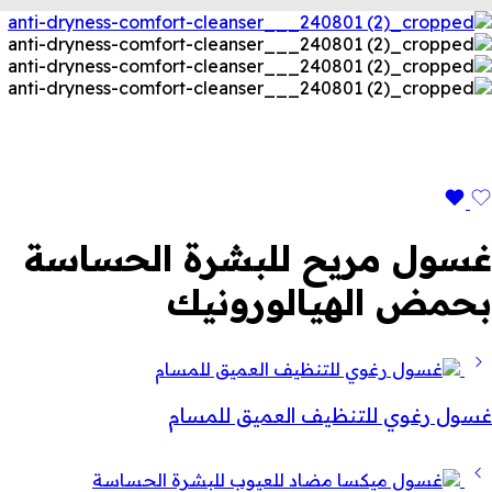
غسول مريح للبشرة الحساسة
بحمض الهيالورونيك
غسول رغوي للتنظيف العميق للمسام