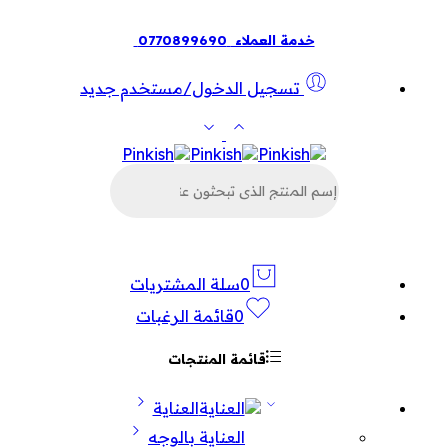
خدمة العملاء
0770899690
تسجيل الدخول/مستخدم جديد
البحث
عن
المنتجات
0
سلة المشتريات
0
قائمة الرغبات
قائمة المنتجات
العناية
العناية بالوجه