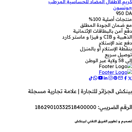
كريم الأطفال المضاد للحساسية المرطب
جونسون
950
DA
منتجات أصلية 100%
مع ضمان الجودة المطلق
دفع آمن بالبطاقات الإئتمانية
الذهبية و CIB و فيزا و ماستر كارد
دفع عند الإستلام
بنقطة الإستلام أو بالمنزل
توصيل سريع
إلى 58 ولاية عبر الوطن
بينكش الجزائر للتجارة | علامة تجارية مسجلة
الرقم الضريبي: 18629010332518400000
تصميم و تطوير الفريق التقني لبينكش