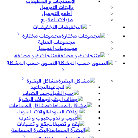
الإسفنجات و المطبقات
باليتات التجميل
أطقم التجميل
مزيلات المكياج
التخفيضات
مجموعات مختارة
مجموعات العناية
مجموعات التجميل
منتجات غير مصنفة
التسوق حسب المشكلة
مشاكل البشرة
التجاعيد
حب الشباب
جفاف البشرة
مشاكل المسامات
الهالات السوداء
عيوب و ندوب
بقع و تصبغات
البشرة الحساسة