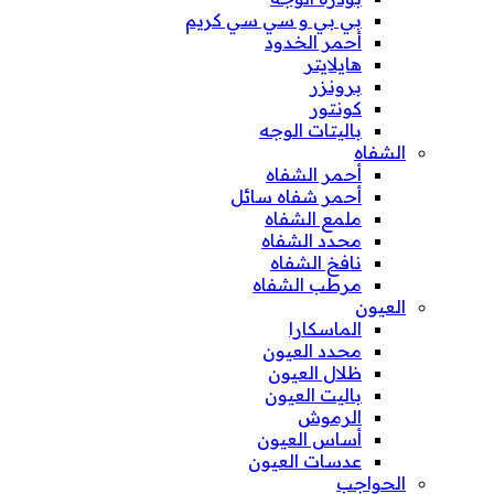
بي بي و سي سي كريم
أحمر الخدود
هايلايتر
برونزر
كونتور
باليتات الوجه
الشفاه
أحمر الشفاه
أحمر شفاه سائل
ملمع الشفاه
محدد الشفاه
نافخ الشفاه
مرطب الشفاه
العيون
الماسكارا
محدد العيون
ظلال العيون
باليت العيون
الرموش
أساس العيون
عدسات العيون
الحواجب