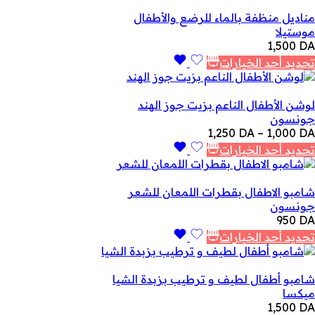
مناديل منظفة بالماء للرضع والأطفال
موستيلا
1,500
DA
تحديد أحد الخيارات
لوشن الأطفال الناعم بزيت جوز الهند
جونسون
نطاق
1,250
DA
–
1,000
DA
السعر:
تحديد أحد الخيارات
من
خلال
شامبو الاطفال بقطرات اللمعان للشعر
جونسون
950
DA
تحديد أحد الخيارات
شامبو أطفال لطيف و ترطيب بزبدة الشيا
ميكسا
1,500
DA