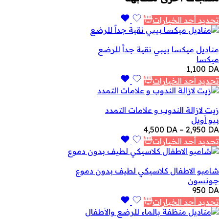
تحديد أحد الخيارات
مناديل ميكسا بيبي نقية جداً للرضع
ميكسا
1,100
DA
تحديد أحد الخيارات
زيت لازالة الندوب و علامات التمدد
بيو أويل
نطاق
4,500
DA
–
2,950
DA
السعر:
تحديد أحد الخيارات
من
خلال
شامبو الاطفال كلاسيكي لطيف بدون دموع
جونسون
950
DA
تحديد أحد الخيارات