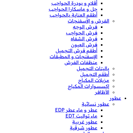
أقلام و بودرة الحواجب
جل و ماسكارا الحواجب
أطقم العناية بالحواجب
الفرش و الإسفنجات
فرش الوجه
فرش الحواجب
فرش الشفاه
فرش العيون
أطقم فرش التجميل
الإسفنجات و المطبقات
منظفات الفرش
باليتات التجميل
أطقم التجميل
مزيلات المكياج
إكسسوارات المكياج
الأظافر
عطور
عطور نسائية
عطر و ماء عطر EDP
ماء تواليت EDT
عطور غربية
عطور شرقية