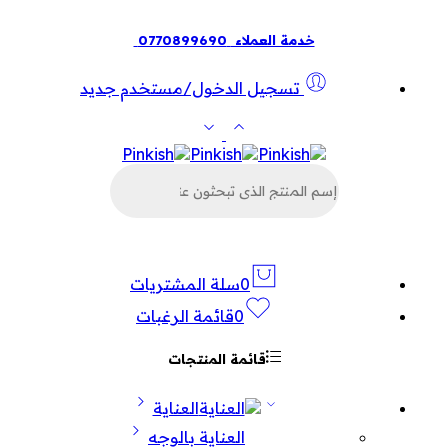
خدمة العملاء
0770899690
تسجيل الدخول/مستخدم جديد
البحث
عن
المنتجات
0
سلة المشتريات
0
قائمة الرغبات
قائمة المنتجات
العناية
العناية بالوجه