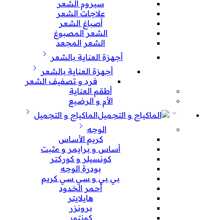
سيروم الشعر
علاجات الشعر
أصباغ الشعر
الشعر المصبوغ
الشعر المجعد
أجهزة العناية بالشعر
أجهزة العناية بالشعر
فرد و تصفيف الشعر
أطقم العناية
الأم و الرضيع
الماكياج و التجميل
الوجه
كريم الأساس
أساس و برايمر و مثبت
كونسيلر و كوركتر
بودرة الوجه
بي بي و سي سي كريم
أحمر الخدود
هايلايتر
برونزر
كونتور