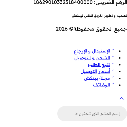
الرقم الضريبي: 18629010332518400000
تصميم و تطوير الفريق التقني لبينكش
جميع الحقوق محفوظة© 2026
الإستبدال و الإرجاع
الشحن و التوصيل
تتبع الطلب
أسعار التوصيل
مجلة بينكش
الوظائف
لبحث
ن
لمنتجات