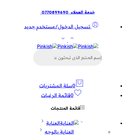
خدمة العملاء
0770899690
تسجيل الدخول/مستخدم جديد
البحث
عن
المنتجات
0
سلة المشتريات
0
قائمة الرغبات
قائمة المنتجات
العناية
العناية بالوجه