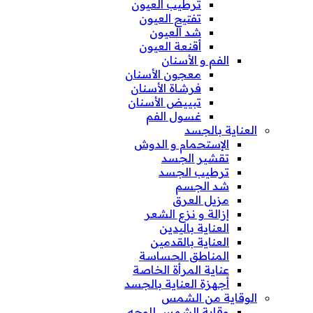
ترطيب العيون
تفتيح العيون
شد العيون
أقنعة العيون
الفم و الأسنان
معجون الأسنان
فرشاة الأسنان
تبييض الأسنان
غسول الفم
العناية بالجسد
الإستحمام و الدوش
تقشير الجسد
ترطيب الجسد
شد الجسم
مزيل العرق
إزالة و نزع الشعر
العناية باليدين
العناية بالقدمين
المناطق الحساسة
عناية المرأة الخاصة
أجهزة العناية بالجسد
الوقاية من الشمس
وقاية الشمس للوجه