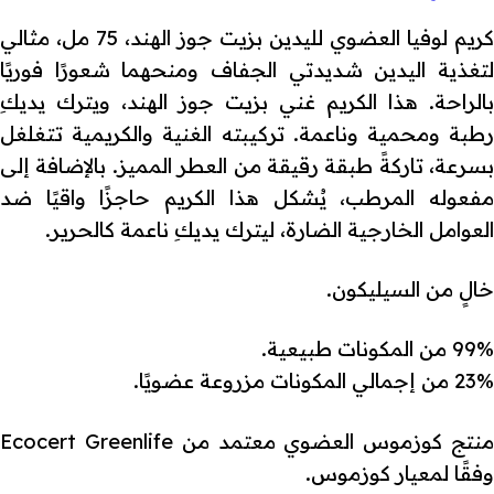
كريم لوفيا العضوي لليدين بزيت جوز الهند، 75 مل، مثالي
لتغذية اليدين شديدتي الجفاف ومنحهما شعورًا فوريًا
بالراحة. هذا الكريم غني بزيت جوز الهند، ويترك يديكِ
رطبة ومحمية وناعمة. تركيبته الغنية والكريمية تتغلغل
بسرعة، تاركةً طبقة رقيقة من العطر المميز. بالإضافة إلى
مفعوله المرطب، يُشكل هذا الكريم حاجزًا واقيًا ضد
العوامل الخارجية الضارة، ليترك يديكِ ناعمة كالحرير.
خالٍ من السيليكون.
99% من المكونات طبيعية.
23% من إجمالي المكونات مزروعة عضويًا.
منتج كوزموس العضوي معتمد من Ecocert Greenlife
وفقًا لمعيار كوزموس.