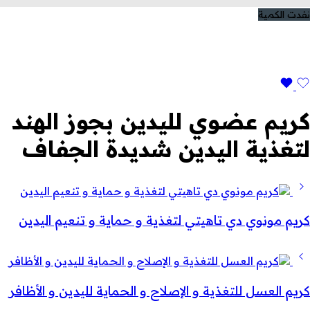
نفدت الكمية
كريم عضوي لليدين بجوز الهند
لتغذية اليدين شديدة الجفاف
كريم مونوي دي تاهيتي لتغذية و حماية و تنعيم اليدين
كريم العسل للتغذية و الإصلاح و الحماية لليدين و الأظافر