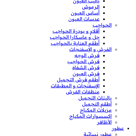
باليت العيون
الرموش
أساس العيون
عدسات العيون
الحواجب
أقلام و بودرة الحواجب
جل و ماسكارا الحواجب
أطقم العناية بالحواجب
الفرش و الإسفنجات
فرش الوجه
فرش الحواجب
فرش الشفاه
فرش العيون
أطقم فرش التجميل
الإسفنجات و المطبقات
منظفات الفرش
باليتات التجميل
أطقم التجميل
مزيلات المكياج
إكسسوارات المكياج
الأظافر
عطور
عطور نسائية