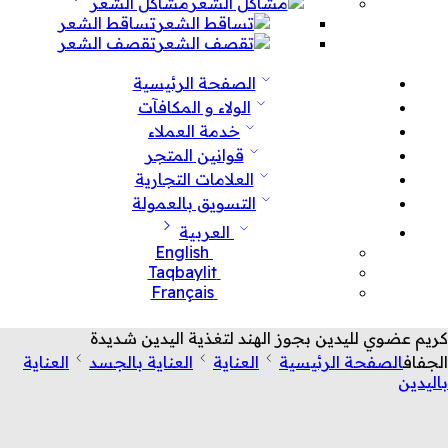
مشاكل الشعر
تساقط الشعر
تقصف الشعر
الصفحة الرئيسية
الولاء و المكافآت
خدمة العملاء
قوانين المتجر
العلامات التجارية
التسويق بالعمولة
العربية
English
Taqbaylit
Français
كريم عضوي لليدين بجوز الهند لتغذية اليدين شديدة
الجفاف
الصفحة الرئيسية
العناية
العناية بالجسد
العناية
باليدين