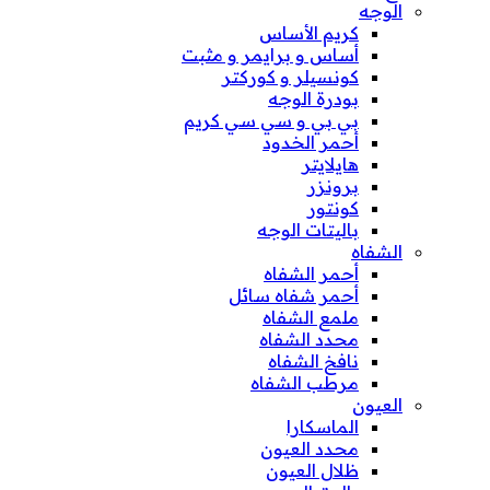
الوجه
كريم الأساس
أساس و برايمر و مثبت
كونسيلر و كوركتر
بودرة الوجه
بي بي و سي سي كريم
أحمر الخدود
هايلايتر
برونزر
كونتور
باليتات الوجه
الشفاه
أحمر الشفاه
أحمر شفاه سائل
ملمع الشفاه
محدد الشفاه
نافخ الشفاه
مرطب الشفاه
العيون
الماسكارا
محدد العيون
ظلال العيون