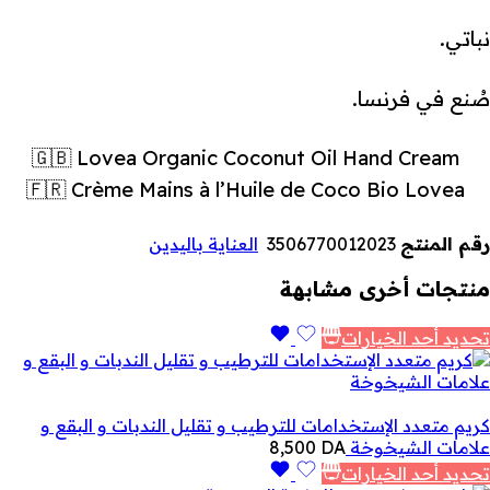
نباتي.
صُنع في فرنسا.
🇬🇧 Lovea Organic Coconut Oil Hand Cream
🇫🇷 Crème Mains à l’Huile de Coco Bio Lovea
رقم المنتج
3506770012023
العناية باليدين
منتجات أخرى مشابهة
تحديد أحد الخيارات
كريم متعدد الإستخدامات للترطيب و تقليل الندبات و البقع و
علامات الشيخوخة
DA
8,500
تحديد أحد الخيارات