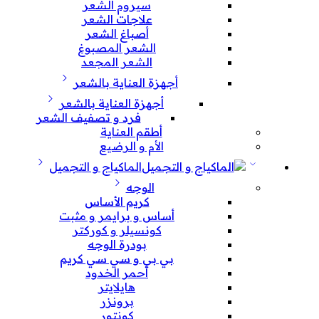
سيروم الشعر
علاجات الشعر
أصباغ الشعر
الشعر المصبوغ
الشعر المجعد
أجهزة العناية بالشعر
أجهزة العناية بالشعر
فرد و تصفيف الشعر
أطقم العناية
الأم و الرضيع
الماكياج و التجميل
الوجه
كريم الأساس
أساس و برايمر و مثبت
كونسيلر و كوركتر
بودرة الوجه
بي بي و سي سي كريم
أحمر الخدود
هايلايتر
برونزر
كونتور