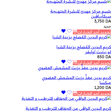
بلسم مركز مهدئ للبشرة المتهيجة
سيكابيافين
3,750
DA
جديد
تحديد أحد الخيارات
كريم اليدين المُصلِح بزبدة الشيا
لو بيتيت اوليفر
850
DA
تحديد أحد الخيارات
كريم يدين مغذٍّ بزيت المشمش العضوي
ميكسا
1,200
DA
تحديد أحد الخيارات
كريم اليدين الواقي من الجفاف للترطيب و التغذية