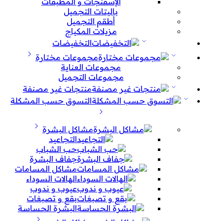
الإسفنجات و المطبقات
باليتات التجميل
أطقم التجميل
مزيلات المكياج
التخفيضات
مجموعات مختارة
مجموعات العناية
مجموعات التجميل
منتجات غير مصنفة
التسوق حسب المشكلة
مشاكل البشرة
التجاعيد
حب الشباب
جفاف البشرة
مشاكل المسامات
الهالات السوداء
عيوب و ندوب
بقع و تصبغات
البشرة الحساسة