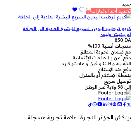
جديد
تحديد أحد الخيارات
كريم ترطيب اليدين السريع للبشرة العادية إلى الجافة
لو بيتيت اوليفر
850
DA
منتجات أصلية 100%
مع ضمان الجودة المطلق
دفع آمن بالبطاقات الإئتمانية
الذهبية و CIB و فيزا و ماستر كارد
دفع عند الإستلام
بنقطة الإستلام أو بالمنزل
توصيل سريع
إلى 58 ولاية عبر الوطن
بينكش الجزائر للتجارة | علامة تجارية مسجلة