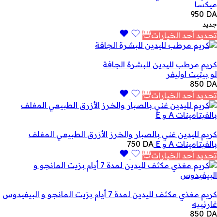
ميكسا
950
DA
جديد
تحديد أحد الخيارات
كريم مرطب لليدين للبشرة الجافة
لو بيتيت اوليفر
850
DA
تحديد أحد الخيارات
كريم لليدين غني بالصبار والخرز الأزرق الطبيعي المغلف
بالفيتامينات A و E
DA
750
تحديد أحد الخيارات
كريم مغذي مكثف لليدين لمدة 7 أيام بزيت المانجو و البيفيدوس
غارنييه
850
DA