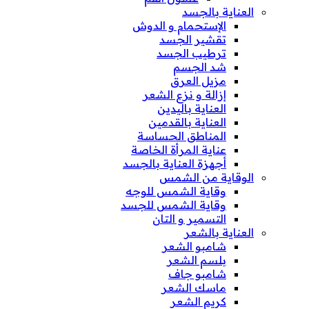
العناية بالجسد
الإستحمام و الدوش
تقشير الجسد
ترطيب الجسد
شد الجسم
مزيل العرق
إزالة و نزع الشعر
العناية باليدين
العناية بالقدمين
المناطق الحساسة
عناية المرأة الخاصة
أجهزة العناية بالجسد
الوقاية من الشمس
وقاية الشمس للوجه
وقاية الشمس للجسد
التسمير و التان
العناية بالشعر
شامبو الشعر
بلسم الشعر
شامبو جاف
ماسك الشعر
كريم الشعر