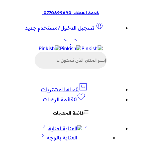
خدمة العملاء
0770899690
تسجيل الدخول/مستخدم جديد
البحث
عن
المنتجات
0
سلة المشتريات
0
قائمة الرغبات
قائمة المنتجات
العناية
العناية بالوجه