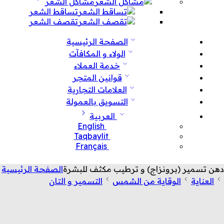
مشاكل الشعر
تساقط الشعر
تقصف الشعر
الصفحة الرئيسية
الولاء و المكافآت
خدمة العملاء
قوانين المتجر
العلامات التجارية
التسويق بالعمولة
العربية
English
Taqbaylit
Français
دهن تسمير (برونزاج) و ترطيب مكثف للبشرة
الصفحة الرئيسية
العناية
الوقاية من الشمس
التسمير و التان