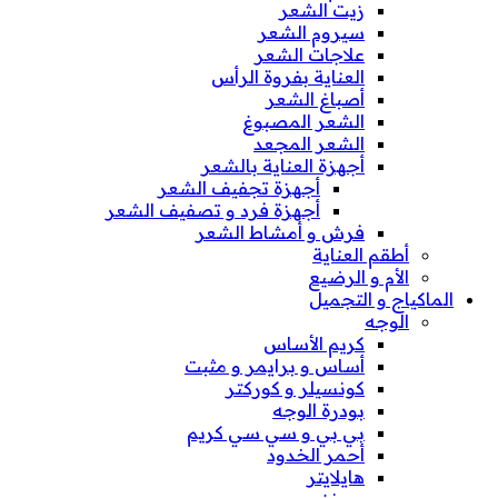
زيت الشعر
سيروم الشعر
علاجات الشعر
العناية بفروة الرأس
أصباغ الشعر
الشعر المصبوغ
الشعر المجعد
أجهزة العناية بالشعر
أجهزة تجفيف الشعر
أجهزة فرد و تصفيف الشعر
فرش و أمشاط الشعر
أطقم العناية
الأم و الرضيع
الماكياج و التجميل
الوجه
كريم الأساس
أساس و برايمر و مثبت
كونسيلر و كوركتر
بودرة الوجه
بي بي و سي سي كريم
أحمر الخدود
هايلايتر