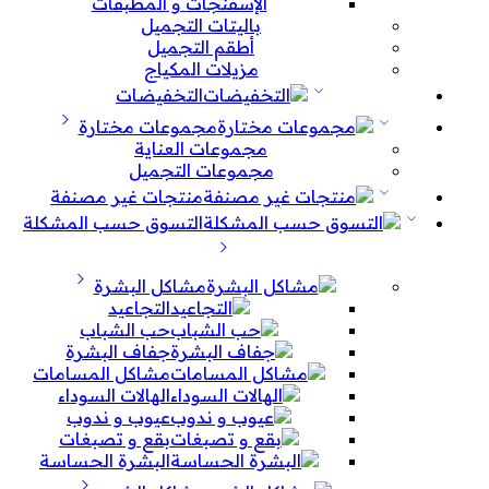
الإسفنجات و المطبقات
باليتات التجميل
أطقم التجميل
مزيلات المكياج
التخفيضات
مجموعات مختارة
مجموعات العناية
مجموعات التجميل
منتجات غير مصنفة
التسوق حسب المشكلة
مشاكل البشرة
التجاعيد
حب الشباب
جفاف البشرة
مشاكل المسامات
الهالات السوداء
عيوب و ندوب
بقع و تصبغات
البشرة الحساسة