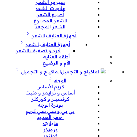
سيروم الشعر
علاجات الشعر
أصباغ الشعر
الشعر المصبوغ
الشعر المجعد
أجهزة العناية بالشعر
أجهزة العناية بالشعر
فرد و تصفيف الشعر
أطقم العناية
الأم و الرضيع
الماكياج و التجميل
الوجه
كريم الأساس
أساس و برايمر و مثبت
كونسيلر و كوركتر
بودرة الوجه
بي بي و سي سي كريم
أحمر الخدود
هايلايتر
برونزر
كونتور