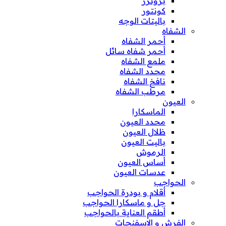
برونزر
كونتور
باليتات الوجه
الشفاه
أحمر الشفاه
أحمر شفاه سائل
ملمع الشفاه
محدد الشفاه
نافخ الشفاه
مرطب الشفاه
العيون
الماسكارا
محدد العيون
ظلال العيون
باليت العيون
الرموش
أساس العيون
عدسات العيون
الحواجب
أقلام و بودرة الحواجب
جل و ماسكارا الحواجب
أطقم العناية بالحواجب
الفرش و الإسفنجات