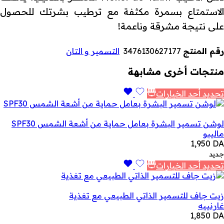
الاستمتاع بسمرة مكثفة مع ترطيب بشرتك للحصول
على نتيجة مشرقة وناعمة!
رقم المنتج
3476130627177
التسمير و التان
منتجات أخرى مشابهة
تحديد أحد الخيارات
لوشن تسمير البشرة بعامل حماية من أشعة الشمس SPF30
ماليبو
1,950
DA
جديد
تحديد أحد الخيارات
زيت جاف للتسمير الذاتي الطبيعي مع تغذية
غارنييه
1,850
DA