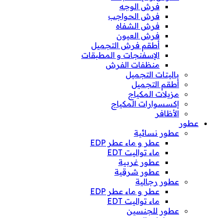
فرش الوجه
فرش الحواجب
فرش الشفاه
فرش العيون
أطقم فرش التجميل
الإسفنجات و المطبقات
منظفات الفرش
باليتات التجميل
أطقم التجميل
مزيلات المكياج
إكسسوارات المكياج
الأظافر
عطور
عطور نسائية
عطر و ماء عطر EDP
ماء تواليت EDT
عطور غربية
عطور شرقية
عطور رجالية
عطر و ماء عطر EDP
ماء تواليت EDT
عطور للجنسين