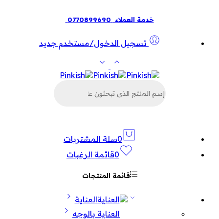
خدمة العملاء
0770899690
تسجيل الدخول/مستخدم جديد
البحث
عن
المنتجات
0
سلة المشتريات
0
قائمة الرغبات
قائمة المنتجات
العناية
العناية بالوجه