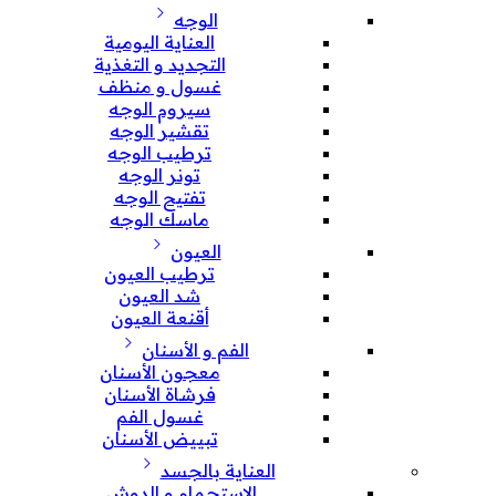
الوجه
العناية اليومية
التجديد و التغذية
غسول و منظف
سيروم الوجه
تقشير الوجه
ترطيب الوجه
تونر الوجه
تفتيح الوجه
ماسك الوجه
العيون
ترطيب العيون
شد العيون
أقنعة العيون
الفم و الأسنان
معجون الأسنان
فرشاة الأسنان
غسول الفم
تبييض الأسنان
العناية بالجسد
الإستحمام و الدوش