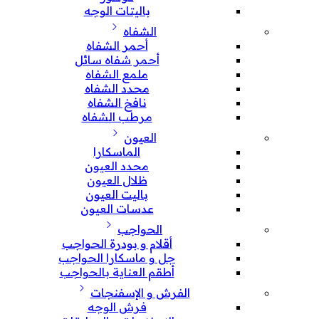
باليتات الوجه
الشفاه
أحمر الشفاه
أحمر شفاه سائل
ملمع الشفاه
محدد الشفاه
نافخ الشفاه
مرطب الشفاه
العيون
الماسكارا
محدد العيون
ظلال العيون
باليت العيون
عدسات العيون
الحواجب
أقلام و بودرة الحواجب
جل و ماسكارا الحواجب
أطقم العناية بالحواجب
الفرش و الإسفنجات
فرش الوجه