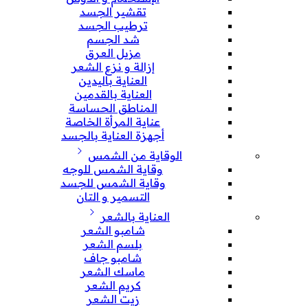
تقشير الجسد
ترطيب الجسد
شد الجسم
مزيل العرق
إزالة و نزع الشعر
العناية باليدين
العناية بالقدمين
المناطق الحساسة
عناية المرأة الخاصة
أجهزة العناية بالجسد
الوقاية من الشمس
وقاية الشمس للوجه
وقاية الشمس للجسد
التسمير و التان
العناية بالشعر
شامبو الشعر
بلسم الشعر
شامبو جاف
ماسك الشعر
كريم الشعر
زيت الشعر