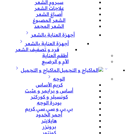
سيروم الشعر
علاجات الشعر
أصباغ الشعر
الشعر المصبوغ
الشعر المجعد
أجهزة العناية بالشعر
أجهزة العناية بالشعر
فرد و تصفيف الشعر
أطقم العناية
الأم و الرضيع
الماكياج و التجميل
الوجه
كريم الأساس
أساس و برايمر و مثبت
كونسيلر و كوركتر
بودرة الوجه
بي بي و سي سي كريم
أحمر الخدود
هايلايتر
برونزر
كونتور