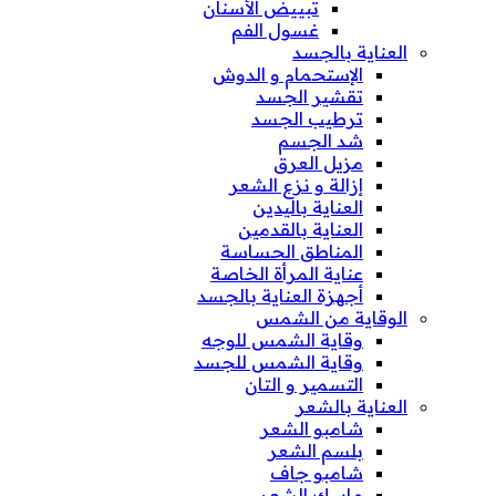
تبييض الأسنان
غسول الفم
العناية بالجسد
الإستحمام و الدوش
تقشير الجسد
ترطيب الجسد
شد الجسم
مزيل العرق
إزالة و نزع الشعر
العناية باليدين
العناية بالقدمين
المناطق الحساسة
عناية المرأة الخاصة
أجهزة العناية بالجسد
الوقاية من الشمس
وقاية الشمس للوجه
وقاية الشمس للجسد
التسمير و التان
العناية بالشعر
شامبو الشعر
بلسم الشعر
شامبو جاف
ماسك الشعر