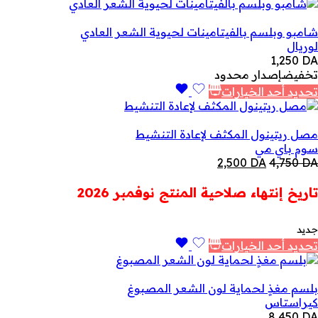
شامبو وبلسم بالفيتامينات لحيوية الشعر العادي
لوريال
1,250
DA
تخفيض
إصدار محدود
تحديد أحد الخيارات
مصل ريتينول المكثف لإعادة التنشيط
سوم باي مي
السعر
السعر
2,500
DA
4,750
DA
الأصلي
الحالي
هو:
هو:
تاريخ إنتهاء صلاحية المنتج نوفمبر 2026
2,500 DA.
4,750 DA.
جديد
تحديد أحد الخيارات
بلسم مغذٍ لحماية لون الشعر المصبوغ
كيراستاس
8,450
DA