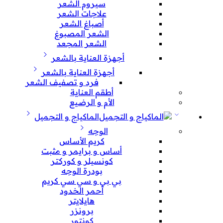
سيروم الشعر
علاجات الشعر
أصباغ الشعر
الشعر المصبوغ
الشعر المجعد
أجهزة العناية بالشعر
أجهزة العناية بالشعر
فرد و تصفيف الشعر
أطقم العناية
الأم و الرضيع
الماكياج و التجميل
الوجه
كريم الأساس
أساس و برايمر و مثبت
كونسيلر و كوركتر
بودرة الوجه
بي بي و سي سي كريم
أحمر الخدود
هايلايتر
برونزر
كونتور