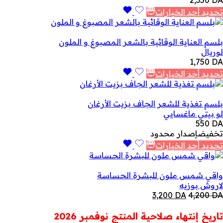
2,350
DA
تحديد أحد الخيارات
بلسم العناية الوقائية بالشعر المصبوغ و الملون
لوريال
1,750
DA
تحديد أحد الخيارات
بلسم تغذية للشعر الجاف بزيت الأرغان
لو بيتي ماغسايي
550
DA
تخفيض
إصدار محدود
تحديد أحد الخيارات
واقي شمس ملون للبشرة الحساسة
لاروش بوزيه
السعر
السعر
3,200
DA
4,200
DA
الأصلي
الحالي
هو:
هو:
تاريخ إنتهاء صلاحية المنتج نوفمبر 2026