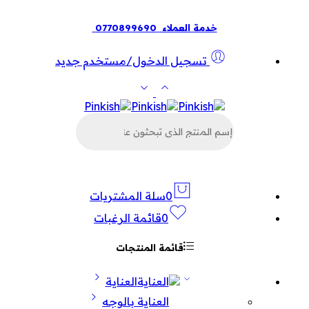
خدمة العملاء
0770899690
تسجيل الدخول/مستخدم جديد
البحث
عن
المنتجات
0
سلة المشتريات
0
قائمة الرغبات
قائمة المنتجات
العناية
العناية بالوجه