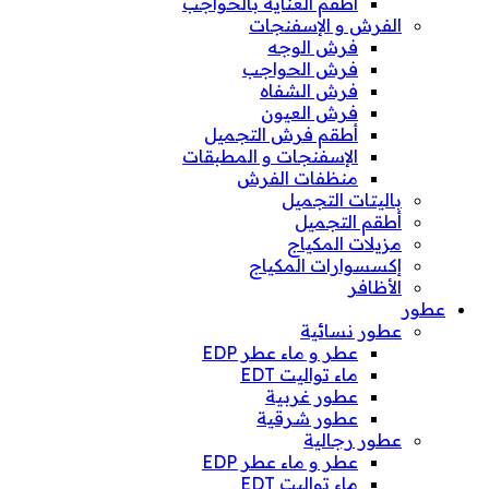
أطقم العناية بالحواجب
الفرش و الإسفنجات
فرش الوجه
فرش الحواجب
فرش الشفاه
فرش العيون
أطقم فرش التجميل
الإسفنجات و المطبقات
منظفات الفرش
باليتات التجميل
أطقم التجميل
مزيلات المكياج
إكسسوارات المكياج
الأظافر
عطور
عطور نسائية
عطر و ماء عطر EDP
ماء تواليت EDT
عطور غربية
عطور شرقية
عطور رجالية
عطر و ماء عطر EDP
ماء تواليت EDT