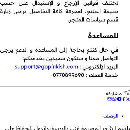
تختلف قوانين الإرجاع و الإستبدال على حسب
طبيعة المنتج. لمعرفة كافة التفاصيل يرجى زيارة
قسم سياسات المتجر.
للمساعدة
في حال كنتم بحاجة إلى المساعدة و الدعم يرجى
التواصل معنا و سنكون سعيدين بخدمتكم:
البريد الإلكتروني :
support@gopinkish.com
خدمة العملاء : 0770899690
مشاركة
الوصف
بلسم للشعر المصبوغ غني بالريسفيراترول للحفاظ على