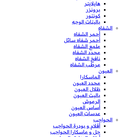
هايلايتر
برونزر
كونتور
باليتات الوجه
الشفاه
أحمر الشفاه
أحمر شفاه سائل
ملمع الشفاه
محدد الشفاه
نافخ الشفاه
مرطب الشفاه
العيون
الماسكارا
محدد العيون
ظلال العيون
باليت العيون
الرموش
أساس العيون
عدسات العيون
الحواجب
أقلام و بودرة الحواجب
جل و ماسكارا الحواجب