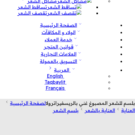
مشاكل الشعر
تساقط الشعر
تقصف الشعر
الصفحة الرئيسية
الولاء و المكافآت
خدمة العملاء
قوانين المتجر
العلامات التجارية
التسويق بالعمولة
العربية
English
Taqbaylit
Français
بلسم للشعر المصبوغ غني بالريسفيراترول
الصفحة الرئيسية
العناية
العناية بالشعر
بلسم الشعر