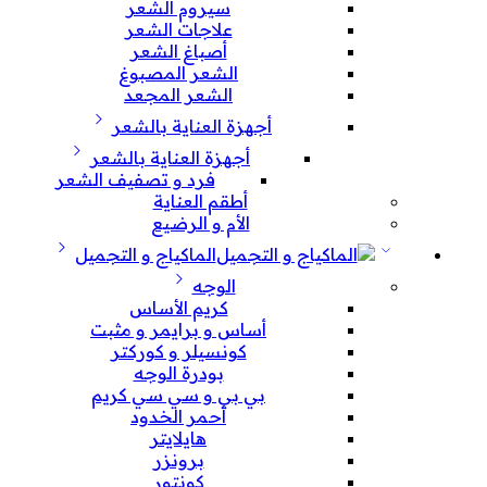
سيروم الشعر
علاجات الشعر
أصباغ الشعر
الشعر المصبوغ
الشعر المجعد
أجهزة العناية بالشعر
أجهزة العناية بالشعر
فرد و تصفيف الشعر
أطقم العناية
الأم و الرضيع
الماكياج و التجميل
الوجه
كريم الأساس
أساس و برايمر و مثبت
كونسيلر و كوركتر
بودرة الوجه
بي بي و سي سي كريم
أحمر الخدود
هايلايتر
برونزر
كونتور