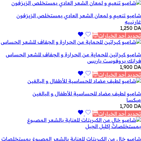
شامبو تنعيم و لمعان الشعر العادي بمستخلص الزيزفون
غارنييه
1,250
DA
تحديد أحد الخيارات
شامبو كيراتين للحماية من الحرارة و الجفاف للشعر الحساس
فرانك بروفوست باريس
1,900
DA
تحديد أحد الخيارات
شامبو لطيف مضاد للحساسية للأطفال و البالغين
ميكسا
1,700
DA
تحديد أحد الخيارات
شامبو خالٍ من الكبريتات للعناية بالشعر المصبوغ بمستخلصات