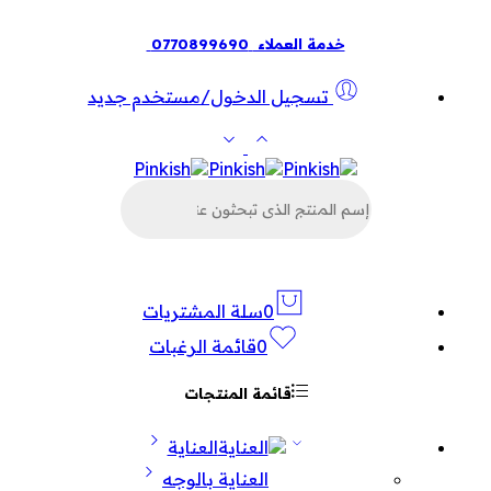
خدمة العملاء
0770899690
تسجيل الدخول/مستخدم جديد
البحث
عن
المنتجات
0
سلة المشتريات
0
قائمة الرغبات
قائمة المنتجات
العناية
العناية بالوجه