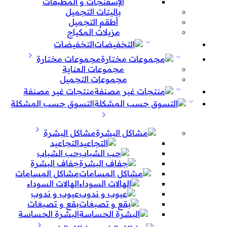
الإسفنجات و المطبقات
باليتات التجميل
أطقم التجميل
مزيلات المكياج
التخفيضات
مجموعات مختارة
مجموعات العناية
مجموعات التجميل
منتجات غير مصنفة
التسوق حسب المشكلة
مشاكل البشرة
التجاعيد
حب الشباب
جفاف البشرة
مشاكل المسامات
الهالات السوداء
عيوب و ندوب
بقع و تصبغات
البشرة الحساسة