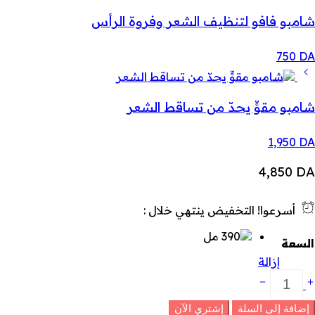
شامبو فافو لتنظيف الشعر وفروة الرأس
750
DA
شامبو مقوٍّ يحدّ من تساقط الشعر
1,950
DA
4,850
DA
أسرعوا! التخفيض ينتهي خلال :
السعة
إزالة
امبو
ضاد
لقشرة
إضافة إلى السلة
إشتري الآن