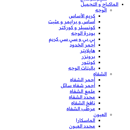
الماكياج و التجميل
الوجه
كريم الأساس
أساس و برايمر و مثبت
كونسيلر و كوركتر
بودرة الوجه
بي بي و سي سي كريم
أحمر الخدود
هايلايتر
برونزر
كونتور
باليتات الوجه
الشفاه
أحمر الشفاه
أحمر شفاه سائل
ملمع الشفاه
محدد الشفاه
نافخ الشفاه
مرطب الشفاه
العيون
الماسكارا
محدد العيون