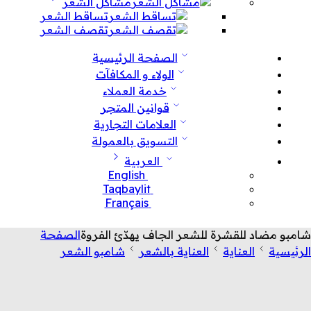
مشاكل الشعر
تساقط الشعر
تقصف الشعر
الصفحة الرئيسية
الولاء و المكافآت
خدمة العملاء
قوانين المتجر
العلامات التجارية
التسويق بالعمولة
العربية
English
Taqbaylit
Français
شامبو مضاد للقشرة للشعر الجاف يهدّئ الفروة
الصفحة
الرئيسية
العناية
العناية بالشعر
شامبو الشعر