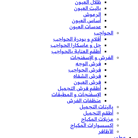
ظلال العيون
باليت العيون
الرموش
أساس العيون
عدسات العيون
الحواجب
أقلام و بودرة الحواجب
جل و ماسكارا الحواجب
أطقم العناية بالحواجب
الفرش و الإسفنجات
فرش الوجه
فرش الحواجب
فرش الشفاه
فرش العيون
أطقم فرش التجميل
الإسفنجات و المطبقات
منظفات الفرش
باليتات التجميل
أطقم التجميل
مزيلات المكياج
إكسسوارات المكياج
الأظافر
عطور