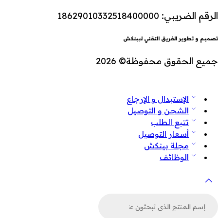
الرقم الضريبي: 18629010332518400000
تصميم و تطوير الفريق التقني لبينكش
جميع الحقوق محفوظة© 2026
الإستبدال و الإرجاع
الشحن و التوصيل
تتبع الطلب
أسعار التوصيل
مجلة بينكش
الوظائف
لبحث
ن
لمنتجات