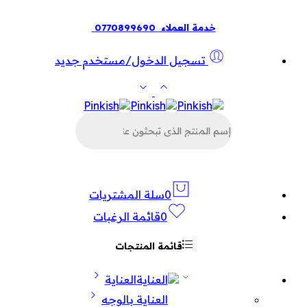
خدمة العملاء
0770899690
تسجيل الدخول/مستخدم جديد
البحث
عن
المنتجات
0
سلة المشتريات
0
قائمة الرغبات
قائمة المنتجات
العناية
العناية بالوجه