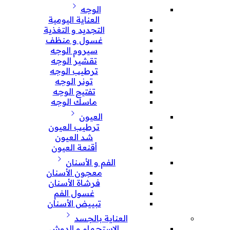
الوجه
العناية اليومية
التجديد و التغذية
غسول و منظف
سيروم الوجه
تقشير الوجه
ترطيب الوجه
تونر الوجه
تفتيح الوجه
ماسك الوجه
العيون
ترطيب العيون
شد العيون
أقنعة العيون
الفم و الأسنان
معجون الأسنان
فرشاة الأسنان
غسول الفم
تبييض الأسنان
العناية بالجسد
الإستحمام و الدوش