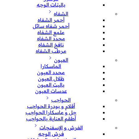
باليتات الوجه
الشفاه
أحمر الشفاه
أحمر شفاه سائل
ملمع الشفاه
محدد الشفاه
نافخ الشفاه
مرطب الشفاه
العيون
الماسكارا
محدد العيون
ظلال العيون
باليت العيون
عدسات العيون
الحواجب
أقلام و بودرة الحواجب
جل و ماسكارا الحواجب
أطقم العناية بالحواجب
الفرش و الإسفنجات
فرش الوجه