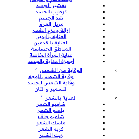
تقشير الجسد
ترطيب الجسد
شد الجسم
مزيل العرق
إزالة و نزع الشعر
العناية باليدين
العناية بالقدمين
المناطق الحساسة
عناية المرأة الخاصة
أجهزة العناية بالجسد
الوقاية من الشمس
وقاية الشمس للوجه
وقاية الشمس للجسد
التسمير و التان
العناية بالشعر
شامبو الشعر
بلسم الشعر
شامبو جاف
ماسك الشعر
كريم الشعر
زيت الشعر