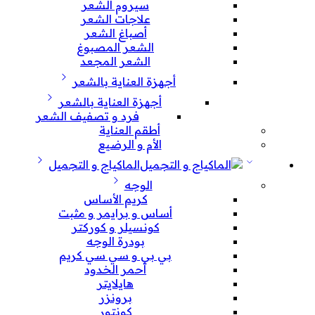
سيروم الشعر
علاجات الشعر
أصباغ الشعر
الشعر المصبوغ
الشعر المجعد
أجهزة العناية بالشعر
أجهزة العناية بالشعر
فرد و تصفيف الشعر
أطقم العناية
الأم و الرضيع
الماكياج و التجميل
الوجه
كريم الأساس
أساس و برايمر و مثبت
كونسيلر و كوركتر
بودرة الوجه
بي بي و سي سي كريم
أحمر الخدود
هايلايتر
برونزر
كونتور