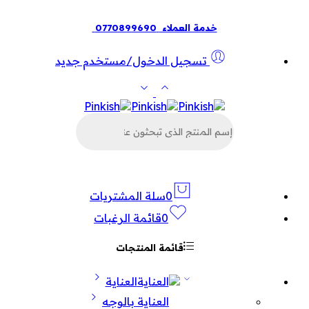
خدمة العملاء
0770899690
تسجيل الدخول/مستخدم جديد
البحث
عن
المنتجات
0
سلة المشتريات
0
قائمة الرغبات
قائمة المنتجات
العناية
العناية بالوجه