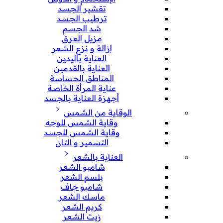
تقشير الجسد
ترطيب الجسد
شد الجسم
مزيل العرق
إزالة و نزع الشعر
العناية باليدين
العناية بالقدمين
المناطق الحساسة
عناية المرأة الخاصة
أجهزة العناية بالجسد
الوقاية من الشمس
وقاية الشمس للوجه
وقاية الشمس للجسد
التسمير و التان
العناية بالشعر
شامبو الشعر
بلسم الشعر
شامبو جاف
ماسك الشعر
كريم الشعر
زيت الشعر