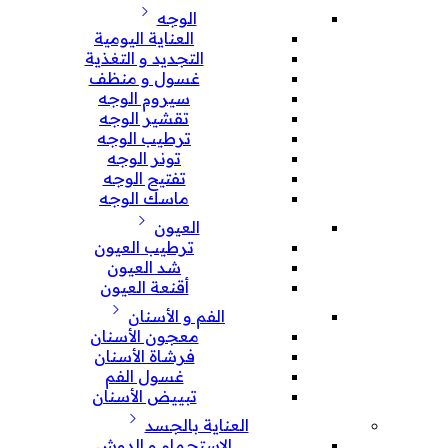
الوجه
العناية اليومية
التجديد و التغذية
غسول و منظف
سيروم الوجه
تقشير الوجه
ترطيب الوجه
تونر الوجه
تفتيح الوجه
ماسك الوجه
العيون
ترطيب العيون
شد العيون
أقنعة العيون
الفم و الأسنان
معجون الأسنان
فرشاة الأسنان
غسول الفم
تبييض الأسنان
العناية بالجسد
الإستحمام و الدوش