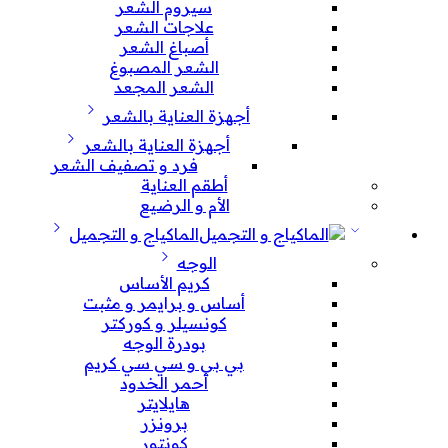
سيروم الشعر
علاجات الشعر
أصباغ الشعر
الشعر المصبوغ
الشعر المجعد
أجهزة العناية بالشعر
أجهزة العناية بالشعر
فرد و تصفيف الشعر
أطقم العناية
الأم و الرضيع
الماكياج و التجميل
الوجه
كريم الأساس
أساس و برايمر و مثبت
كونسيلر و كوركتر
بودرة الوجه
بي بي و سي سي كريم
أحمر الخدود
هايلايتر
برونزر
كونتور