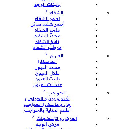
باليتات الوجه
الشفاه
أحمر الشفاه
أحمر شفاه سائل
ملمع الشفاه
محدد الشفاه
نافخ الشفاه
مرطب الشفاه
العيون
الماسكارا
محدد العيون
ظلال العيون
باليت العيون
عدسات العيون
الحواجب
أقلام و بودرة الحواجب
جل و ماسكارا الحواجب
أطقم العناية بالحواجب
الفرش و الإسفنجات
فرش الوجه