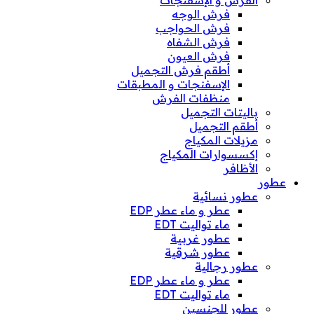
الفرش و الإسفنجات
فرش الوجه
فرش الحواجب
فرش الشفاه
فرش العيون
أطقم فرش التجميل
الإسفنجات و المطبقات
منظفات الفرش
باليتات التجميل
أطقم التجميل
مزيلات المكياج
إكسسوارات المكياج
الأظافر
عطور
عطور نسائية
عطر و ماء عطر EDP
ماء تواليت EDT
عطور غربية
عطور شرقية
عطور رجالية
عطر و ماء عطر EDP
ماء تواليت EDT
عطور للجنسين