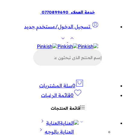
خدمة العملاء
0770899690
تسجيل الدخول/مستخدم جديد
البحث
عن
المنتجات
0
سلة المشتريات
0
قائمة الرغبات
قائمة المنتجات
العناية
العناية بالوجه