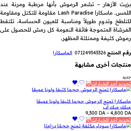
بزيت الأزهار – تشعر الرموش بأنها مرطبة ومرنة عند
اللمس. ماسكارا Lash Paradise مقاومة للتكتل ومقاومة
للتلطخ وتدوم طويلاً ومناسبة للعيون الحساسة. تلتقط
الفرشاة المتموجة فائقة النعومة كل رمش للحصول على
رموش كثيفة وممتلئة المظهر.
رقم المنتج
071249343326
الماسكارا
منتجات أخرى مشابهة
جديد
تحديد أحد الخيارات
ماسكارا تمنح الرموش حجما كثيفا ولونا عميقا
ميلك ميك أب
نطاق
9,300
DA
–
4,800
DA
السعر:
تحديد أحد الخيارات
من