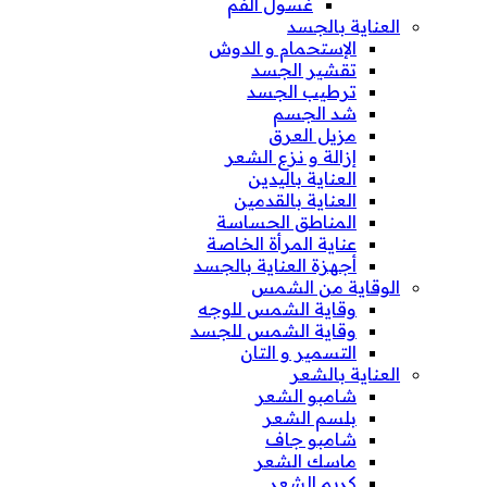
غسول الفم
العناية بالجسد
الإستحمام و الدوش
تقشير الجسد
ترطيب الجسد
شد الجسم
مزيل العرق
إزالة و نزع الشعر
العناية باليدين
العناية بالقدمين
المناطق الحساسة
عناية المرأة الخاصة
أجهزة العناية بالجسد
الوقاية من الشمس
وقاية الشمس للوجه
وقاية الشمس للجسد
التسمير و التان
العناية بالشعر
شامبو الشعر
بلسم الشعر
شامبو جاف
ماسك الشعر
كريم الشعر