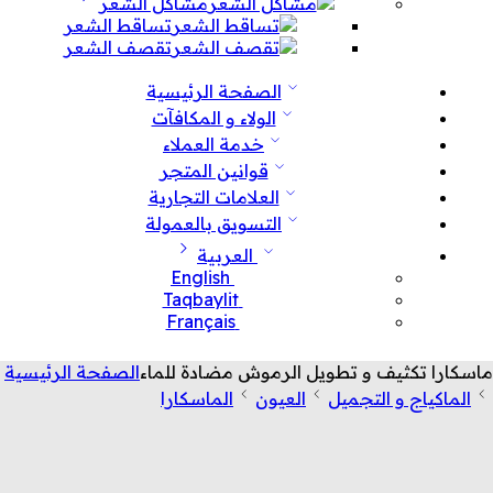
مشاكل الشعر
تساقط الشعر
تقصف الشعر
الصفحة الرئيسية
الولاء و المكافآت
خدمة العملاء
قوانين المتجر
العلامات التجارية
التسويق بالعمولة
العربية
English
Taqbaylit
Français
ماسكارا تكثيف و تطويل الرموش مضادة للماء
الصفحة الرئيسية
الماكياج و التجميل
العيون
الماسكارا