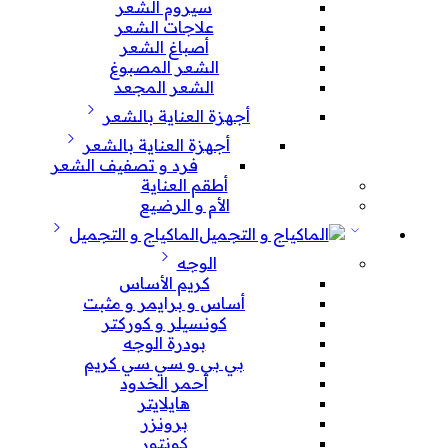
سيروم الشعر
علاجات الشعر
أصباغ الشعر
الشعر المصبوغ
الشعر المجعد
أجهزة العناية بالشعر
أجهزة العناية بالشعر
فرد و تصفيف الشعر
أطقم العناية
الأم و الرضيع
الماكياج و التجميل
الوجه
كريم الأساس
أساس و برايمر و مثبت
كونسيلر و كوركتر
بودرة الوجه
بي بي و سي سي كريم
أحمر الخدود
هايلايتر
برونزر
كونتور