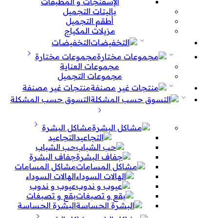
الإسفنجات و المطبقات
باليتات التجميل
أطقم التجميل
مزيلات المكياج
التخفيضات
مجموعات مختارة
مجموعات العناية
مجموعات التجميل
منتجات غير مصنفة
التسوق حسب المشكلة
مشاكل البشرة
التجاعيد
حب الشباب
جفاف البشرة
مشاكل المسامات
الهالات السوداء
عيوب و ندوب
بقع و تصبغات
البشرة الحساسة