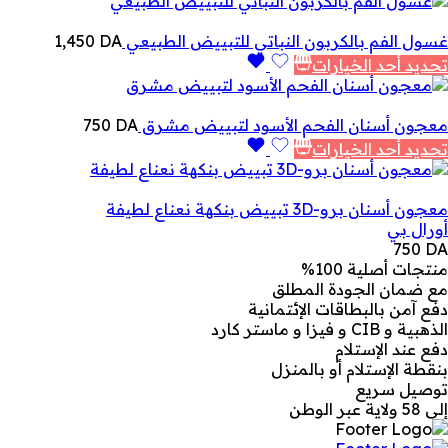
غسول الفم بالكربون النباتي للتبييض الطبيعي
DA
1,450
تحديد أحد الخيارات
معجون أسنان الفحم الأسود لتبييض مشرق
DA
750
تحديد أحد الخيارات
معجون أسنان برو-3D تبييض بنكهة نعناع لطيفة
أورال بي
750
DA
منتجات أصلية 100%
مع ضمان الجودة المطلق
دفع آمن بالبطاقات الإئتمانية
الذهبية و CIB و فيزا و ماستر كارد
دفع عند الإستلام
بنقطة الإستلام أو بالمنزل
توصيل سريع
إلى 58 ولاية عبر الوطن