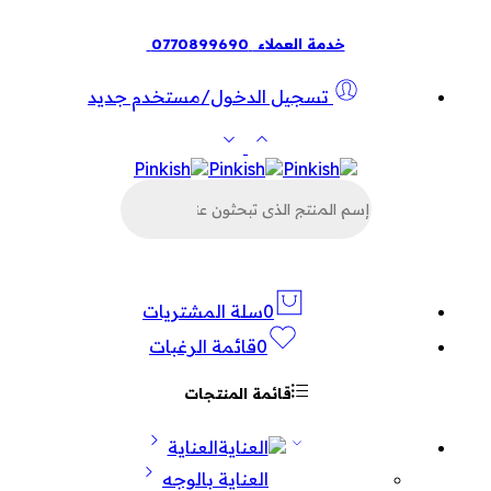
خدمة العملاء
0770899690
تسجيل الدخول/مستخدم جديد
البحث
عن
المنتجات
0
سلة المشتريات
0
قائمة الرغبات
قائمة المنتجات
العناية
العناية بالوجه