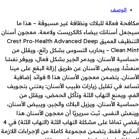
الوصف
مكافحة فعالة للبلاك ونظافة غير مسبوقة – هذا ما
سيجعل أسنانك بيضاء كالكريست ولامعة. معجون أسنان
التنظيف العميق Crest Pro-Health Advanced Deep
Clean Mint – يحارب التسوس بشكل رائع، ويقلل من
حساسية الأسنان، ويدمر الجير بشكل فعال، ويوفر نفسًا
منعشًا، ويبيض الأسنان عن طريق إزالة البقع على مينا
الأسنان. يتضمن معجون الأسنان هذا 8 فوائد إضافية
تساعد في تقليل زيارات طبيب الأسنان: يعتني بتجويف
الفم، ويمنع التهاب اللثة وتآكل الحمض، ويقلل من
حساسية الأسنان، ويزيل البلاك والجير، ويبيض الأسنان،
وينعش النفس. ثبت سريريًا أن معجون الأسنان هذا
يقضي تمامًا على مشكلة التهاب اللثة (التهاب اللثة) في 4
أسابيع فقط. يتضمن مجموعة كاملة من الإجراءات اللازمة