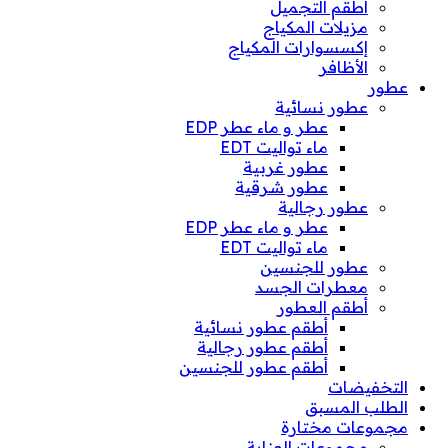
أطقم التجميل
مزيلات المكياج
إكسسوارات المكياج
الأظافر
عطور
عطور نسائية
عطر و ماء عطر EDP
ماء تواليت EDT
عطور غربية
عطور شرقية
عطور رجالية
عطر و ماء عطر EDP
ماء تواليت EDT
عطور للجنسين
معطرات الجسد
أطقم العطور
أطقم عطور نسائية
أطقم عطور رجالية
أطقم عطور للجنسين
التخفيضات
الطلب المسبق
مجموعات مختارة
مجموعات العناية