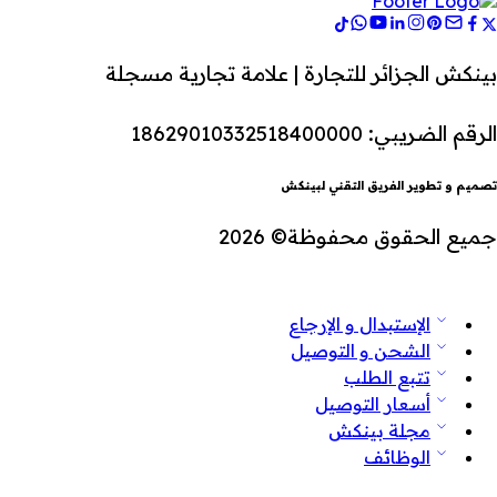
بينكش الجزائر للتجارة | علامة تجارية مسجلة
الرقم الضريبي: 18629010332518400000
تصميم و تطوير الفريق التقني لبينكش
جميع الحقوق محفوظة© 2026
الإستبدال و الإرجاع
الشحن و التوصيل
تتبع الطلب
أسعار التوصيل
مجلة بينكش
الوظائف