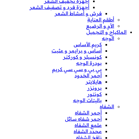
أجهزة تجفيف الشعر
أجهزة فرد و تصفيف الشعر
فرش و أمشاط الشعر
أطقم العناية
الأم و الرضيع
الماكياج و التجميل
الوجه
كريم الأساس
أساس و برايمر و مثبت
كونسيلر و كوركتر
بودرة الوجه
بي بي و سي سي كريم
أحمر الخدود
هايلايتر
برونزر
كونتور
باليتات الوجه
الشفاه
أحمر الشفاه
أحمر شفاه سائل
ملمع الشفاه
محدد الشفاه
نافخ الشفاه