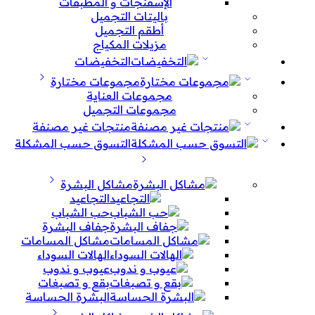
الإسفنجات و المطبقات
باليتات التجميل
أطقم التجميل
مزيلات المكياج
التخفيضات
مجموعات مختارة
مجموعات العناية
مجموعات التجميل
منتجات غير مصنفة
التسوق حسب المشكلة
مشاكل البشرة
التجاعيد
حب الشباب
جفاف البشرة
مشاكل المسامات
الهالات السوداء
عيوب و ندوب
بقع و تصبغات
البشرة الحساسة