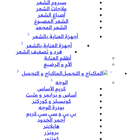
سيروم الشعر
علاجات الشعر
أصباغ الشعر
الشعر المصبوغ
الشعر المجعد
أجهزة العناية بالشعر
أجهزة العناية بالشعر
فرد و تصفيف الشعر
أطقم العناية
الأم و الرضيع
الماكياج و التجميل
الوجه
كريم الأساس
أساس و برايمر و مثبت
كونسيلر و كوركتر
بودرة الوجه
بي بي و سي سي كريم
أحمر الخدود
هايلايتر
برونزر
كونتور