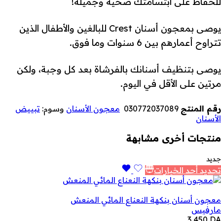
للحفاظ على ابتسامتك صحية وجميلة!
يوصى بمعجون أسنان Crest للبالغين والأطفال الذين
تتراوح أعمارهم بين 6 سنوات وما فوق.
يوصى بتنظيف أسنانك بالفرشاة بعد كل وجبة، ولكن
مرتين على الأقل في اليوم.
رقم المنتج
030772037089
معجون الأسنان
وسوم:
تبييض
الأسنان
منتجات أخرى مشابهة
جديد
تحديد أحد الخيارات
معجون أسنان بنكهة النعناع المائي المنعش
مارفيس
3,450
DA