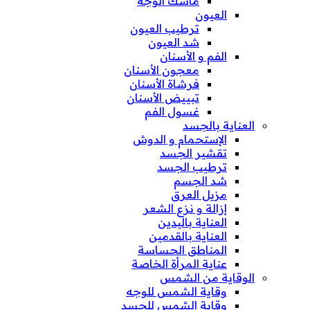
ماسك الوجه
العيون
ترطيب العيون
شد العيون
الفم و الأسنان
معجون الأسنان
فرشاة الأسنان
تبييض الأسنان
غسول الفم
العناية بالجسد
الإستحمام و الدوش
تقشير الجسد
ترطيب الجسد
شد الجسم
مزيل العرق
إزالة و نزع الشعر
العناية باليدين
العناية بالقدمين
المناطق الحساسة
عناية المرأة الخاصة
الوقاية من الشمس
وقاية الشمس للوجه
وقاية الشمس للجسد