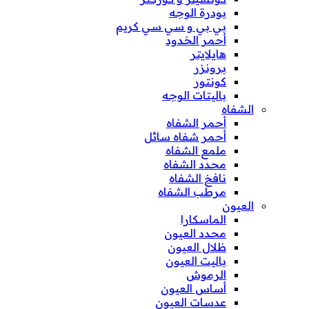
بودرة الوجه
بي بي و سي سي كريم
أحمر الخدود
هايلايتر
برونزر
كونتور
باليتات الوجه
الشفاه
أحمر الشفاه
أحمر شفاه سائل
ملمع الشفاه
محدد الشفاه
نافخ الشفاه
مرطب الشفاه
العيون
الماسكارا
محدد العيون
ظلال العيون
باليت العيون
الرموش
أساس العيون
عدسات العيون