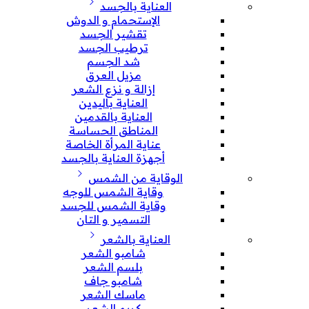
العناية بالجسد
الإستحمام و الدوش
تقشير الجسد
ترطيب الجسد
شد الجسم
مزيل العرق
إزالة و نزع الشعر
العناية باليدين
العناية بالقدمين
المناطق الحساسة
عناية المرأة الخاصة
أجهزة العناية بالجسد
الوقاية من الشمس
وقاية الشمس للوجه
وقاية الشمس للجسد
التسمير و التان
العناية بالشعر
شامبو الشعر
بلسم الشعر
شامبو جاف
ماسك الشعر
كريم الشعر