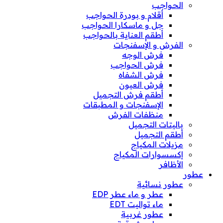
الحواجب
أقلام و بودرة الحواجب
جل و ماسكارا الحواجب
أطقم العناية بالحواجب
الفرش و الإسفنجات
فرش الوجه
فرش الحواجب
فرش الشفاه
فرش العيون
أطقم فرش التجميل
الإسفنجات و المطبقات
منظفات الفرش
باليتات التجميل
أطقم التجميل
مزيلات المكياج
إكسسوارات المكياج
الأظافر
عطور
عطور نسائية
عطر و ماء عطر EDP
ماء تواليت EDT
عطور غربية