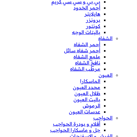
بي بي و سي سي كريم
أحمر الخدود
هايلايتر
برونزر
كونتور
باليتات الوجه
الشفاه
أحمر الشفاه
أحمر شفاه سائل
ملمع الشفاه
نافخ الشفاه
مرطب الشفاه
العيون
الماسكارا
محدد العيون
ظلال العيون
باليت العيون
الرموش
عدسات العيون
الحواجب
أقلام و بودرة الحواجب
جل و ماسكارا الحواجب
الفرش و الإسفنجات