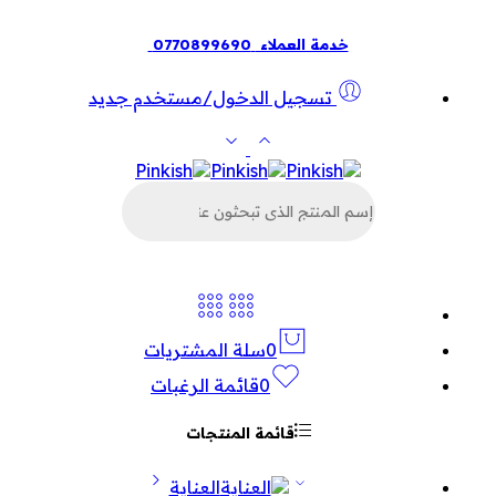
خدمة العملاء
0770899690
تسجيل الدخول/مستخدم جديد
البحث
عن
المنتجات
0
سلة المشتريات
0
قائمة الرغبات
قائمة المنتجات
العناية