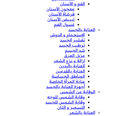
الفم و الأسنان
معجون الأسنان
فرشاة الأسنان
تبييض الأسنان
غسول الفم
العناية بالجسد
الإستحمام و الدوش
تقشير الجسد
ترطيب الجسد
شد الجسم
مزيل العرق
إزالة و نزع الشعر
العناية باليدين
العناية بالقدمين
المناطق الحساسة
عناية المرأة الخاصة
أجهزة العناية بالجسد
الوقاية من الشمس
وقاية الشمس للوجه
وقاية الشمس للجسد
التسمير و التان
العناية بالشعر