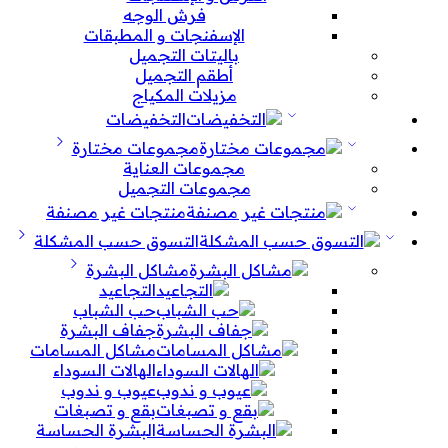
فرش الوجه
الإسفنجات و المطبقات
باليتات التجميل
أطقم التجميل
مزيلات المكياج
التخفيضات
مجموعات مختارة
مجموعات العناية
مجموعات التجميل
منتجات غير مصنفة
التسوق حسب المشكلة
مشاكل البشرة
التجاعيد
حب الشباب
جفاف البشرة
مشاكل المسامات
الهالات السوداء
عيوب و ندوب
بقع و تصبغات
البشرة الحساسة