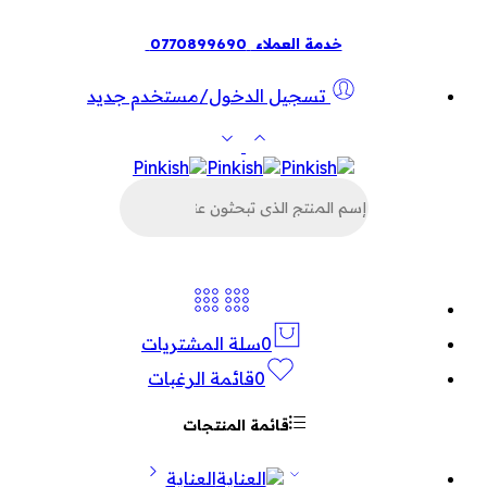
خدمة العملاء
0770899690
تسجيل الدخول/مستخدم جديد
البحث
عن
المنتجات
0
سلة المشتريات
0
قائمة الرغبات
قائمة المنتجات
العناية