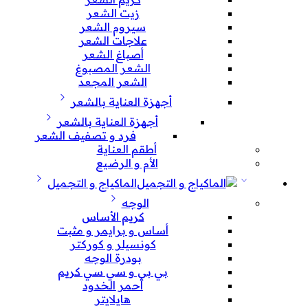
زيت الشعر
سيروم الشعر
علاجات الشعر
أصباغ الشعر
الشعر المصبوغ
الشعر المجعد
أجهزة العناية بالشعر
أجهزة العناية بالشعر
فرد و تصفيف الشعر
أطقم العناية
الأم و الرضيع
الماكياج و التجميل
الوجه
كريم الأساس
أساس و برايمر و مثبت
كونسيلر و كوركتر
بودرة الوجه
بي بي و سي سي كريم
أحمر الخدود
هايلايتر