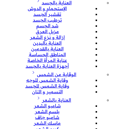
العناية بالجسد
الإستحمام و الدوش
تقشير الجسد
ترطيب الجسد
شد الجسم
مزيل العرق
إزالة و نزع الشعر
العناية باليدين
العناية بالقدمين
المناطق الحساسة
عناية المرأة الخاصة
أجهزة العناية بالجسد
الوقاية من الشمس
وقاية الشمس للوجه
وقاية الشمس للجسد
التسمير و التان
العناية بالشعر
شامبو الشعر
بلسم الشعر
شامبو جاف
ماسك الشعر
كريم الشعر