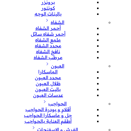
برونزر
كونتور
باليتات الوجه
الشفاه
أحمر الشفاه
أحمر شفاه سائل
ملمع الشفاه
محدد الشفاه
نافخ الشفاه
مرطب الشفاه
العيون
الماسكارا
محدد العيون
ظلال العيون
باليت العيون
عدسات العيون
الحواجب
أقلام و بودرة الحواجب
جل و ماسكارا الحواجب
أطقم العناية بالحواجب
الفرش و الإسفنجات