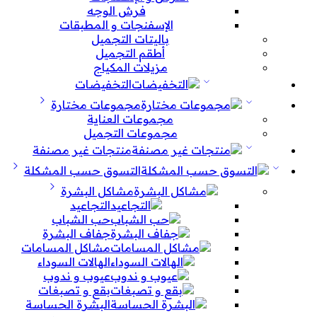
فرش الوجه
الإسفنجات و المطبقات
باليتات التجميل
أطقم التجميل
مزيلات المكياج
التخفيضات
مجموعات مختارة
مجموعات العناية
مجموعات التجميل
منتجات غير مصنفة
التسوق حسب المشكلة
مشاكل البشرة
التجاعيد
حب الشباب
جفاف البشرة
مشاكل المسامات
الهالات السوداء
عيوب و ندوب
بقع و تصبغات
البشرة الحساسة