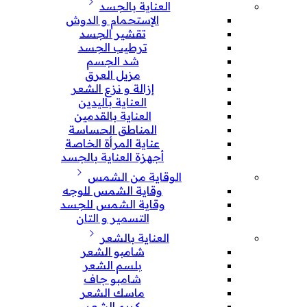
العناية بالجسد
الإستحمام و الدوش
تقشير الجسد
ترطيب الجسد
شد الجسم
مزيل العرق
إزالة و نزع الشعر
العناية باليدين
العناية بالقدمين
المناطق الحساسة
عناية المرأة الخاصة
أجهزة العناية بالجسد
الوقاية من الشمس
وقاية الشمس للوجه
وقاية الشمس للجسد
التسمير و التان
العناية بالشعر
شامبو الشعر
بلسم الشعر
شامبو جاف
ماسك الشعر
كريم الشعر