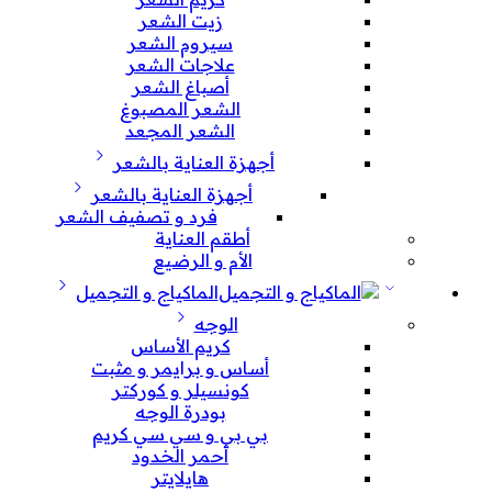
زيت الشعر
سيروم الشعر
علاجات الشعر
أصباغ الشعر
الشعر المصبوغ
الشعر المجعد
أجهزة العناية بالشعر
أجهزة العناية بالشعر
فرد و تصفيف الشعر
أطقم العناية
الأم و الرضيع
الماكياج و التجميل
الوجه
كريم الأساس
أساس و برايمر و مثبت
كونسيلر و كوركتر
بودرة الوجه
بي بي و سي سي كريم
أحمر الخدود
هايلايتر