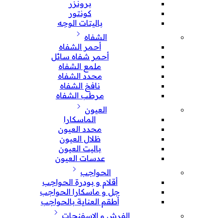
برونزر
كونتور
باليتات الوجه
الشفاه
أحمر الشفاه
أحمر شفاه سائل
ملمع الشفاه
محدد الشفاه
نافخ الشفاه
مرطب الشفاه
العيون
الماسكارا
محدد العيون
ظلال العيون
باليت العيون
عدسات العيون
الحواجب
أقلام و بودرة الحواجب
جل و ماسكارا الحواجب
أطقم العناية بالحواجب
الفرش و الإسفنجات