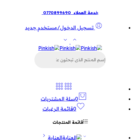
خدمة العملاء
0770899690
تسجيل الدخول/مستخدم جديد
البحث
عن
المنتجات
0
سلة المشتريات
0
قائمة الرغبات
قائمة المنتجات
العناية